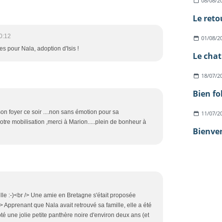
08/08/2
Le reto
0:12
01/08/2
es pour Nala, adoption d'Isis !
18/07/2
Bien fo
 son foyer ce soir ....non sans émotion pour sa
11/07/2
votre mobilisation ,merci à Marion.....plein de bonheur à
Bienven
le :-)<br /> Une amie en Bretagne s'était proposée
/> Apprenant que Nala avait retrouvé sa famille, elle a été
té une jolie petite panthère noire d'environ deux ans (et