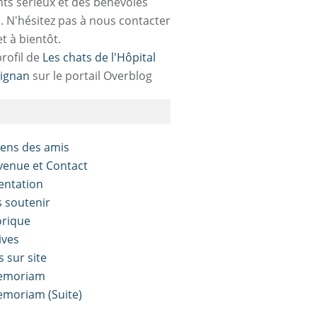
ts sérieux et des bénévoles
. N'hésitez pas à nous contacter
et à bientôt.
profil de
Les chats de l'Hôpital
ignan
sur le portail Overblog
liens des amis
nvenue et Contact
sentation
s soutenir
orique
ives
s sur site
Memoriam
Memoriam (Suite)