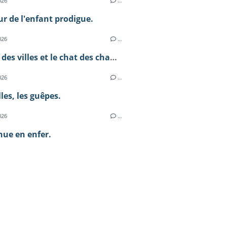
026
…
ur de l'enfant prodigue.
026
…
Le chat des villes et le chat des champs.
026
…
lles, les guêpes.
026
…
ue en enfer.