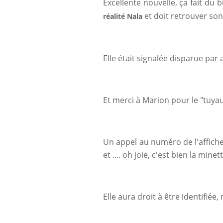
Excellente nouvelle, ça fait du b
et d
oi
t retrouver so
n
réalité Nala
Elle était signalée disparue par 
Et merci à Marion pour le "tuy
Un appel au numéro de l'affiche 
et .... oh joie, c'est bien la mine
Elle aura droit à être identifiée