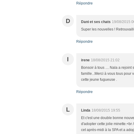
Répondre
D
Dani et ses chats
19/08/2015 0
Super les nouvelles ! Retrouvaill
Répondre
I
irene
18/08/2015 21:02
Bonsoir à tous .... Nala a rejoint
famille...Merci à vous tous pour 
cette jeune fugueuse .
Répondre
L
Linda
18/08/2015 19:55
Et c'est une double bonne nouvel
d'adopter cette jolie minette.<br 
cet après-midi à la SPA et a adop