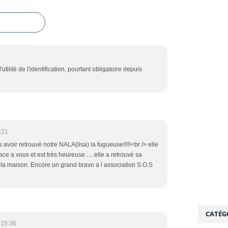
utilité de l'identification, pourtant obligatoire depuis
:21
voir retrouvé notre NALA(lisa) la fugueuse!!!!!<br /> elle
ace a vous et est très heureuse......elle a retrouvé sa
e la maison. Encore un grand bravo a l association S.O.S
CATÉG
 15:36