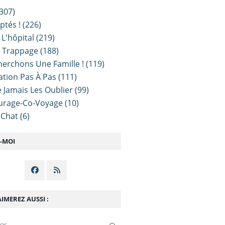
307)
ptés !
(226)
 L'hôpital
(219)
e Trappage
(188)
erchons Une Famille !
(119)
sation Pas À Pas
(111)
 Jamais Les Oublier
(99)
urage-Co-Voyage
(10)
 Chat
(6)
Z-MOI
IMEREZ AUSSI :