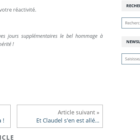
RECHE
tre réactivité.
es jours supplémentaires le bel hommage à
NEWSL
érité !
 !
Et Claudel s'en est allé…
ICLE