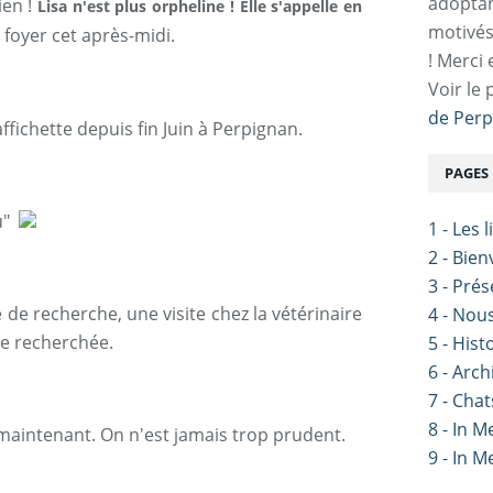
adoptan
ien !
Lisa n'est plus orpheline ! Elle s'appelle en
motivés
 foyer cet après-midi.
! Merci 
Voir le 
de Perp
affichette depuis fin Juin à Perpignan.
PAGES
au"
1 - Les 
2 - Bie
3 - Pré
de recherche, une visite chez la vétérinaire
4 - Nou
tte recherchée.
5 - Hist
6 - Arch
7 - Chat
8 - In 
, maintenant. On n'est jamais trop prudent.
9 - In 