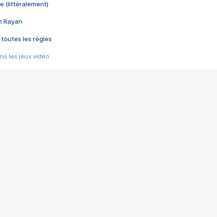
e (littéralement)
im Rayan
 toutes les règles
s les jeux vidéo
us choquant de Rockstar ? - Le scandale BULLY
e plus moche de Steam
du RÊVE tourne au CAUCHEMAR
pendant 8 heures
it… à tort
umiliés par un jeu vidéo
ire - Final Fantasy 8
ti un empire - Age of Empires
story DOFUS