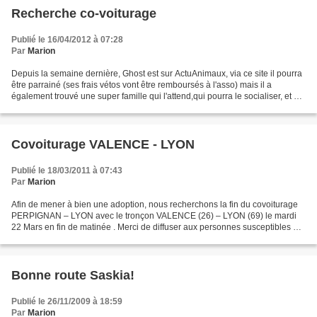
Recherche co-voiturage
Publié le 16/04/2012 à 07:28
Par
Marion
Depuis la semaine dernière, Ghost est sur ActuAnimaux, via ce site il pourra
être parrainé (ses frais vétos vont être remboursés à l'asso) mais il a
également trouvé une super famille qui l'attend,qui pourra le socialiser, et où
il pourra mener la vie...
Covoiturage VALENCE - LYON
Publié le 18/03/2011 à 07:43
Par
Marion
Afin de mener à bien une adoption, nous recherchons la fin du covoiturage
PERPIGNAN – LYON avec le tronçon VALENCE (26) – LYON (69) le mardi
22 Mars en fin de matinée . Merci de diffuser aux personnes susceptibles de
pouvoir nous aider
Bonne route Saskia!
Publié le 26/11/2009 à 18:59
Par
Marion