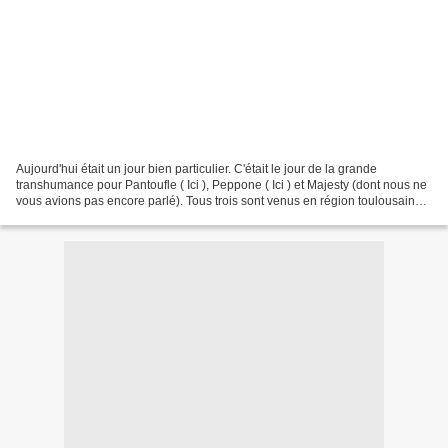
Aujourd'hui était un jour bien particulier. C'était le jour de la grande
transhumance pour Pantoufle ( Ici ), Peppone ( Ici ) et Majesty (dont nous ne
vous avions pas encore parlé). Tous trois sont venus en région toulousaine
dans le but d'être mis le...