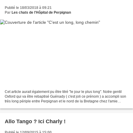
Publié le 18/03/2018 à 09:21
Par
Les chats de l'Hôpital de Perpignan
Cet article aurait également pu être titré "le jour le plus long". Notre gentil
Oxford qui va être rebaptisé Guénady ( c'est joli ce prénom ) a accompli son
très long périple entre Perpignan et le nord de la Bretagne chez l'amie
Sereine hier. Ce fut une...
Allo Tango ? Ici Charly !
Publié le 12/09/2015 à 15:00