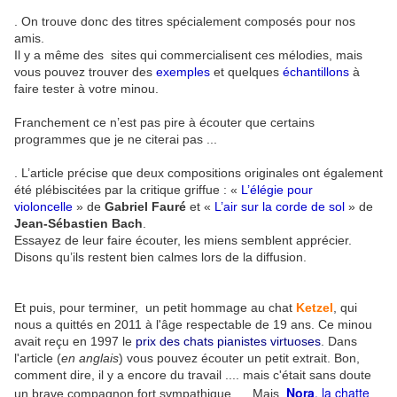
. On trouve donc des titres spécialement composés pour nos
amis.
Il y a même des sites qui commercialisent ces mélodies, mais
vous pouvez trouver des
exemples
et quelques
échantillons
à
faire tester à votre minou.
Franchement ce n’est pas pire à écouter que certains
programmes que je ne citerai pas ...
. L’article précise que deux compositions originales ont également
été plébiscitées par la critique griffue : «
L’élégie pour
violoncelle
» de
Gabriel Fauré
et «
L’air sur la corde de sol
» de
Jean-Sébastien Bach
.
Essayez de leur faire écouter, les miens semblent apprécier.
Disons qu’ils restent bien calmes lors de la diffusion.
Et puis, pour terminer, un petit hommage au chat
Ketzel
, qui
nous a quittés en 2011 à l'âge respectable de 19 ans. Ce minou
avait reçu en 1997 le
prix des chats pianistes virtuoses
. Dans
l'article (
en anglais
) vous pouvez écouter un petit extrait. Bon,
comment dire, il y a encore du travail .... mais c'était sans doute
Nora
, la chatte
un brave compagnon fort sympathique .... Mais