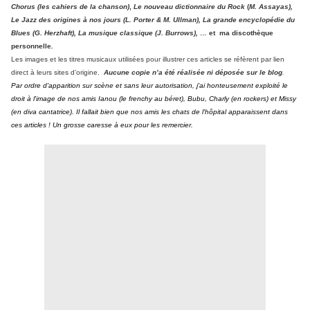
Chorus (les cahiers de la chanson)
,
Le nouveau dictionnaire du Rock
(
M. Assayas),
Le Jazz des origines à nos jours (L. Porter & M. Ullman), La grande encyclopédie du
Blues (G. Herzhaft), La musique classique (J. Burrows), …
et
ma discothèque
personnelle
.
Les images et les titres musicaux utilisées pour illustrer ces articles se réfèrent par lien
direct à leurs sites d’origine.
Aucune copie n’a été réalisée ni déposée sur le blog
.
Par ordre d'apparition sur scène et sans leur autorisation, j'ai honteusement exploité le
droit à l'image de nos amis Ianou (le frenchy au béret), Bubu, Charly (en rockers) et Missy
(en diva cantatrice). Il fallait bien que nos amis les chats de l'hôpital apparaissent dans
ces articles ! Un grosse caresse
à eux pour les remercier.