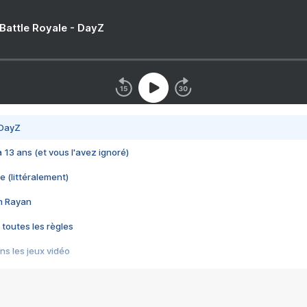
 Battle Royale - DayZ
 DayZ
 a 13 ans (et vous l'avez ignoré)
e (littéralement)
im Rayan
 toutes les règles
s les jeux vidéo
us choquant de Rockstar ? - Le scandale BULLY
e plus moche de Steam