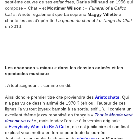
septième oeuvre de ses
enfantines
,
Darius Milhaud
en 1956 qui
compose
« Chat
» et
Mortimer Wilson
: «
Funeral of a Calico
Cat
».
A noter également que La soprano
Maggy Villette
a
chanté les airs d'opérette
La queue du chat
et
Le Tango du Chat
en 2013.
Les chansons « miaou » dans les dessins animés et les
spectacles musicaux
. A tout seigneur … comme on dit.
Ainsi donc le premier titre cité proviendra des
Aristochats
.
Qui
n’a pas vu ce dessin animé de 1970 ? (eh oui, l’auteur de ces
lignes l’a vu tout joyeux bambin à sa sortie, snif .. ). Il contient un
excellent thème jazzy rebaptisé en français «
Tout le Monde veut
devenir un cat
», mais tendez l’oreille à la version originale
«
Everybody Wants to Be A Cat
», elle est jubilatoire et son final
explosif vous mettra en forme pour toute la journée.
Tout cela sans oubler la chanson du
générique
par
Maurice