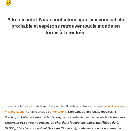
A très bientôt. Nous souhaitons que l’été vous ait été
profitable et espérons retrouver tout le monde en
forme à la rentrée.
-----------------------------------------
Sources, références et bibliographie pour les 3 parties de l’article : les sites
Cat lovers
et
Planète Chats
, certains articles de
Wikipedia
,
Dictionnaire des chats illustres (B.
Bienfait, B. Bulard-Cordeau & V. Parent
,
merci à Rolande pour le conseil !
)
,
Dictionnaire
Le chat dans la musique classique (Thèse de C.
amoureux des chats (F. Vitoux)
,
Marion)
,
100 chats qui ont fait l'histoire (D. Lucaci), quelques
anciens numéros de