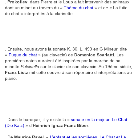
.
Prokofiev
, dans Pierre et le Loup a fait intervenir des animaux,
dont un minet au travers du «
Thème du chat
» et de « La fuite
du chat » interprétés à la clarinette.
. Ensuite, nous avons la sonate K. 30, L. 499 en G Mineur, dite
«
Fugue du chat
» (au clavecin) de
Domenico Scarlatti
. Les
premières notes auraient été inspirées par la marche de sa
minette
Pulcinella
sur le clavier de son clavecin. Au 19ème siècle,
Franz Listz
mit cette oeuvre à son répertoire d'interprétations au
piano.
. Dans le baroque, il y existe la «
sonate en la majeur, Le Chat
(Die Katz)
» d’
Heinrich Ignaz Franz Biber
.
. De
Maurice Ravel
, «
L’enfant et les sortilèges, Le Chat et La