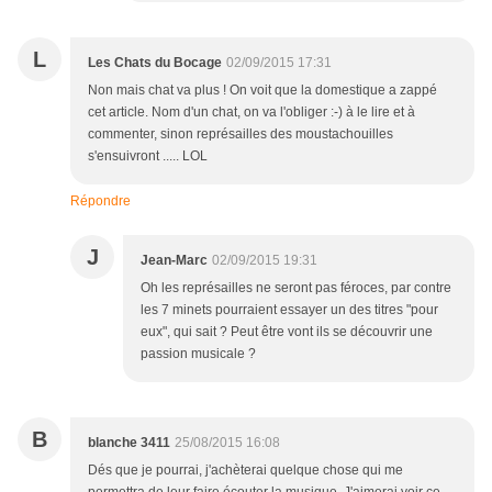
L
Les Chats du Bocage
02/09/2015 17:31
Non mais chat va plus ! On voit que la domestique a zappé
cet article. Nom d'un chat, on va l'obliger :-) à le lire et à
commenter, sinon représailles des moustachouilles
s'ensuivront ..... LOL
Répondre
J
Jean-Marc
02/09/2015 19:31
Oh les représailles ne seront pas féroces, par contre
les 7 minets pourraient essayer un des titres "pour
eux", qui sait ? Peut être vont ils se découvrir une
passion musicale ?
B
blanche 3411
25/08/2015 16:08
Dés que je pourrai, j'achèterai quelque chose qui me
permettra de leur faire écouter la musique. J'aimerai voir ce