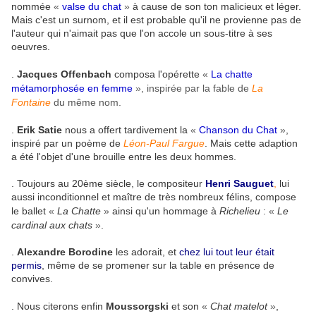
nommée
«
valse du chat
»
à cause de son ton malicieux et léger.
Mais c'est un surnom, et il est probable qu'il ne provienne pas de
l'auteur qui n'aimait pas que l'on accole un sous-titre à ses
oeuvres.
.
Jacques Offenbach
composa l'opérette
«
La chatte
métamorphosée en femme
», inspirée par la fable de
La
Fontaine
du même nom.
.
Erik Satie
nous a offert tardivement la
«
Chanson du Chat
»
,
inspiré par un poème de
Léon-Paul Fargue
. Mais cette adaption
a été l'objet d'une brouille entre les deux hommes.
. Toujours au 20ème siècle, le compositeur
Henri Sauguet
,
lui
aussi inconditionnel et maître de très nombreux félins, compose
le ballet
«
La Chatte
»
ainsi qu'un hommage à
Richelieu
:
«
Le
cardinal aux chats
»
.
.
Alexandre Borodine
les adorait, et
chez lui tout leur était
permis
, même de se promener sur la table en présence de
convives.
. Nous citerons enfin
Moussorgski
et son
«
Chat matelot
»
,