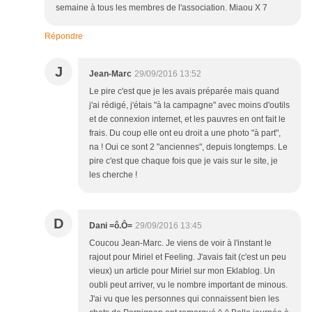
semaine à tous les membres de l'association. Miaou X 7
Répondre
J
Jean-Marc
29/09/2016 13:52
Le pire c'est que je les avais préparée mais quand
j'ai rédigé, j'étais "à la campagne" avec moins d'outils
et de connexion internet, et les pauvres en ont fait le
frais. Du coup elle ont eu droit a une photo "à part",
na ! Oui ce sont 2 "anciennes", depuis longtemps. Le
pire c'est que chaque fois que je vais sur le site, je
les cherche !
D
Dani =ô.Ô=
29/09/2016 13:45
Coucou Jean-Marc. Je viens de voir à l'instant le
rajout pour Miriel et Feeling. J'avais fait (c'est un peu
vieux) un article pour Miriel sur mon Eklablog. Un
oubli peut arriver, vu le nombre important de minous.
J'ai vu que les personnes qui connaissent bien les