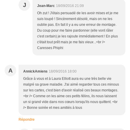
J
Jean-Marc
18/09/2016 21:09
Oh zut ! J'étais persuadé de les avoir mises et je me
suis loupé ! Sincèrement désolé, mais on ne les
oublie pas. En fait il y a eu une erreur de montage.
Du coup pour me faire pardonner (elle vont râler
c'est certain) je les rajoute immédiatement ! En plus
c'était tout prêt mais je me fais vieux ..<br />
Caresses Phiphi
A
AnnickAmiens
18/09/2016 18:00
Grâce à vous et à Laura Elliott aura eu une très belle vie
malgré sa grave maladie. J'ai aimé regarder tous ces minous
sur les cartes, c'est bien d'avoir réalisé ces beaux montages.
<br /> Comme on les aime ces petits félins, ils nous laissent
un si grand vide dans nos cœurs lorsqu'ils nous quittent. <br
/> Bonne soirée et mes amitiés à tous
Répondre