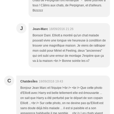
chats de Perpignan ont remarqué ^-^ Belle journée à
tous ! Câlins aux chats, de Perpignan, et d'ailleurs.
Bizzzzz
J
Jean-Marc
18/09/2016 21:26
Bonsoir Dani. Elliott a montré qu'un chat malade
pouvait vivre une longue vie heureuse à condition de
trouver une magnifique maison. Je viens de rattraper
mon oubli pour Miriel et Feeling, deux "anciennes"
qui ont subi une erreur de montage J'espère que ça
va à la maison.<br /> Bonne soirée les x7
C
Chatdesîles
18/09/2016 19:43
Bonjour Jean Marc et l'équipe !<br /> <br /> Que cette photo
d'Elliott avec Harry est belle tellement elle est émouvante ...
on sait que Harry a été perturbé par le départ de son copain
Elliott ...<br /> Sur cette photo, on ne devine pas qu'Elliott est
sans doute déjà très malade ... il est si paisible et a son
apparence habituelle il me semble ... <br /> Les chats vivent