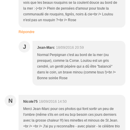
vois que les beaux rouquins se la coulent douce au bord de
la mer :-)<br /> Plein de pensées d'amour pour toute la
communauté de rouquins, tigrés, noirs & cie<br /> Loulou
n'est pas un rouquin ?<br /> Rose
Répondre
J
Jean-Marc
18/09/2016 20:59
Normal Perpignan c'est au bord de la mer (ou
presque), comme la Corse. Loulou est un gris
cendré, un gentil pépère qui a dû être "balancé"
dans le coin, un brave minou (comme tous !)<br />
Bonne soirée Rose
N
Nicole75
18/09/2016 14:50
Merci Jean-Marc pour ces photos qui font sortir un peu de
l'ombre (même s'ils en ont eu bcp besoin ces jours derniers
avec la grosse chaleur !!!) les minettes et minous de St Jean.
<br /> <br /> J'ai pu y reconnaître - avec plaisir - le célèbre trio