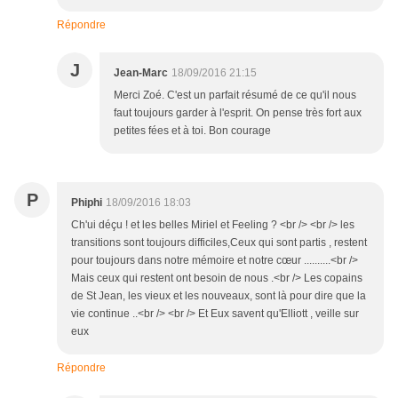
Répondre
J
Jean-Marc
18/09/2016 21:15
Merci Zoé. C'est un parfait résumé de ce qu'il nous
faut toujours garder à l'esprit. On pense très fort aux
petites fées et à toi. Bon courage
P
Phiphi
18/09/2016 18:03
Ch'ui déçu ! et les belles Miriel et Feeling ? <br /> <br /> les
transitions sont toujours difficiles,Ceux qui sont partis , restent
pour toujours dans notre mémoire et notre cœur ..........<br />
Mais ceux qui restent ont besoin de nous .<br /> Les copains
de St Jean, les vieux et les nouveaux, sont là pour dire que la
vie continue ..<br /> <br /> Et Eux savent qu'Elliott , veille sur
eux
Répondre