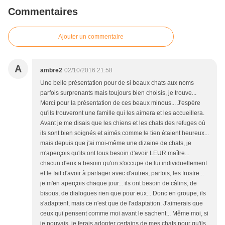
Commentaires
Ajouter un commentaire
A
ambre2
02/10/2016 21:58
Une belle présentation pour de si beaux chats aux noms
parfois surprenants mais toujours bien choisis, je trouve...
Merci pour la présentation de ces beaux minous... J'espère
qu'ils trouveront une famille qui les aimera et les accueillera.
Avant je me disais que les chiens et les chats des refuges où
ils sont bien soignés et aimés comme le tien étaient heureux...
mais depuis que j'ai moi-même une dizaine de chats, je
m'aperçois qu'ils ont tous besoin d'avoir LEUR maître...
chacun d'eux a besoin qu'on s'occupe de lui individuellement
et le fait d'avoir à partager avec d'autres, parfois, les frustre...
je m'en aperçois chaque jour... ils ont besoin de câlins, de
bisous, de dialogues rien que pour eux... Donc en groupe, ils
s'adaptent, mais ce n'est que de l'adaptation. J'aimerais que
ceux qui pensent comme moi avant le sachent... Même moi, si
je pouvais, je ferais adopter certains de mes chats pour qu'ils