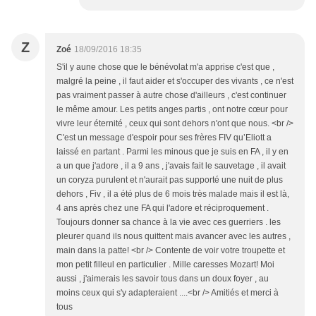
Z
Zoé
18/09/2016 18:35
S'il y aune chose que le bénévolat m'a apprise c'est que ,
malgré la peine , il faut aider et s'occuper des vivants , ce n'est
pas vraiment passer à autre chose d'ailleurs , c'est continuer
le même amour. Les petits anges partis , ont notre cœur pour
vivre leur éternité , ceux qui sont dehors n'ont que nous. <br />
C'est un message d'espoir pour ses frères FIV qu’Eliott a
laissé en partant . Parmi les minous que je suis en FA , il y en
a un que j'adore , il a 9 ans , j'avais fait le sauvetage , il avait
un coryza purulent et n'aurait pas supporté une nuit de plus
dehors , Fiv , il a été plus de 6 mois très malade mais il est là,
4 ans après chez une FA qui l'adore et réciproquement .
Toujours donner sa chance à la vie avec ces guerriers . les
pleurer quand ils nous quittent mais avancer avec les autres ,
main dans la patte! <br /> Contente de voir votre troupette et
mon petit filleul en particulier . Mille caresses Mozart! Moi
aussi , j'aimerais les savoir tous dans un doux foyer , au
moins ceux qui s'y adapteraient ....<br /> Amitiés et merci à
tous