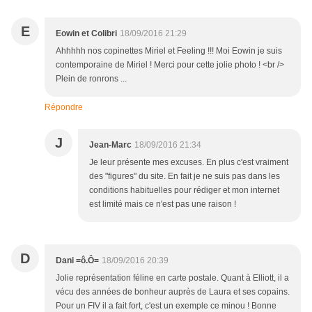
E
Eowin et Colibri
18/09/2016 21:29
Ahhhhh nos copinettes Miriel et Feeling !!! Moi Eowin je suis
contemporaine de Miriel ! Merci pour cette jolie photo ! <br />
Plein de ronrons ...
Répondre
J
Jean-Marc
18/09/2016 21:34
Je leur présente mes excuses. En plus c'est vraiment
des "figures" du site. En fait je ne suis pas dans les
conditions habituelles pour rédiger et mon internet
est limité mais ce n'est pas une raison !
D
Dani =ô.Ô=
18/09/2016 20:39
Jolie représentation féline en carte postale. Quant à Elliott, il a
vécu des années de bonheur auprès de Laura et ses copains.
Pour un FIV il a fait fort, c'est un exemple ce minou ! Bonne