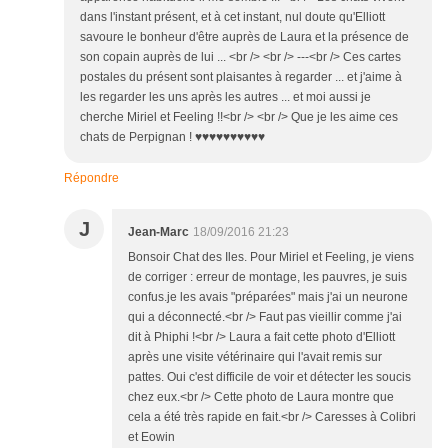
dans l'instant présent, et à cet instant, nul doute qu'Elliott
savoure le bonheur d'être auprès de Laura et la présence de
son copain auprès de lui ... <br /> <br /> ---<br /> Ces cartes
postales du présent sont plaisantes à regarder ... et j'aime à
les regarder les uns après les autres ... et moi aussi je
cherche Miriel et Feeling !!<br /> <br /> Que je les aime ces
chats de Perpignan ! ♥♥♥♥♥♥♥♥♥♥
Répondre
J
Jean-Marc
18/09/2016 21:23
Bonsoir Chat des Iles. Pour Miriel et Feeling, je viens
de corriger : erreur de montage, les pauvres, je suis
confus.je les avais "préparées" mais j'ai un neurone
qui a déconnecté.<br /> Faut pas vieillir comme j'ai
dit à Phiphi !<br /> Laura a fait cette photo d'Elliott
après une visite vétérinaire qui l'avait remis sur
pattes. Oui c'est difficile de voir et détecter les soucis
chez eux.<br /> Cette photo de Laura montre que
cela a été très rapide en fait.<br /> Caresses à Colibri
et Eowin