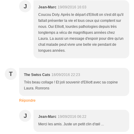
J
Jean-Marc
19/09/2016 16:03
Coucou Doly. Après le départ d'Elliott on s'est dit qu'il
fallait présenter la vie et tous ceux qui comptent sur
nous. Oui Elliott, lourdes pathologies depuis très
longtemps a vécu de magnifiques années chez
Laura. La aussi un message d'espoir pour dire qu'un
chat malade peut vivre une belle vie pendant de
longues années.
T
The Swiss Cats
18/09/2016 22:23
Très beau collage ! Et joli souvenir d'Elliott avec sa copine
Laura. Ronrons
Répondre
J
Jean-Marc
19/09/2016 06:22
Merci les amis. Juste un petit clin d'œil ...