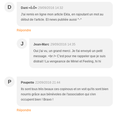
D
Dani =ô.Ô=
29/09/2016 14:32
J'ai remis en ligne mon article Ekla, en rajoutant un mot au
début de l'article. Et news publiée aussi ^-^
Répondre
J
Jean-Marc
29/09/2016 14:35
Oui j'ai vu, un grand merci. Je t'ai envoyé un petit
message. <br /> C'est pour me rappeler que je suis
distrait ! La vengeance de Miriel et Feeling, hi hi
P
Poupette
22/09/2016 21:44
Ils sont tous très beaux ces copinous et on voit qu'ils sont bien
nourris grâce aux bénévoles de l'association qui s'en
occupent bien ! Bravo !
Répondre