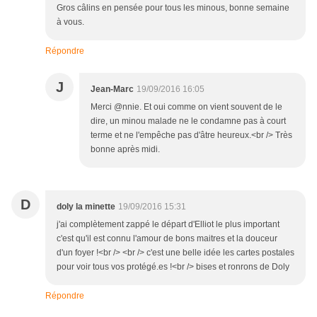
Gros câlins en pensée pour tous les minous, bonne semaine
à vous.
Répondre
J
Jean-Marc
19/09/2016 16:05
Merci @nnie. Et oui comme on vient souvent de le
dire, un minou malade ne le condamne pas à court
terme et ne l'empêche pas d'âtre heureux.<br /> Très
bonne après midi.
D
doly la minette
19/09/2016 15:31
j'ai complètement zappé le départ d'Elliot le plus important
c'est qu'il est connu l'amour de bons maitres et la douceur
d'un foyer !<br /> <br /> c'est une belle idée les cartes postales
pour voir tous vos protégé.es !<br /> bises et ronrons de Doly
Répondre