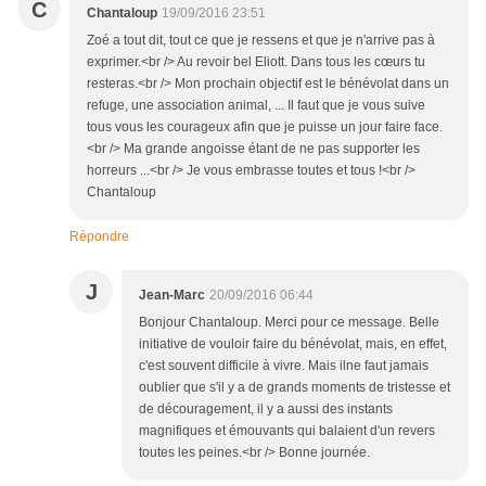
C
Chantaloup
19/09/2016 23:51
Zoé a tout dit, tout ce que je ressens et que je n'arrive pas à
exprimer.<br /> Au revoir bel Eliott. Dans tous les cœurs tu
resteras.<br /> Mon prochain objectif est le bénévolat dans un
refuge, une association animal, ... Il faut que je vous suive
tous vous les courageux afin que je puisse un jour faire face.
<br /> Ma grande angoisse étant de ne pas supporter les
horreurs ...<br /> Je vous embrasse toutes et tous !<br />
Chantaloup
Répondre
J
Jean-Marc
20/09/2016 06:44
Bonjour Chantaloup. Merci pour ce message. Belle
initiative de vouloir faire du bénévolat, mais, en effet,
c'est souvent difficile à vivre. Mais ilne faut jamais
oublier que s'il y a de grands moments de tristesse et
de découragement, il y a aussi des instants
magnifiques et émouvants qui balaient d'un revers
toutes les peines.<br /> Bonne journée.