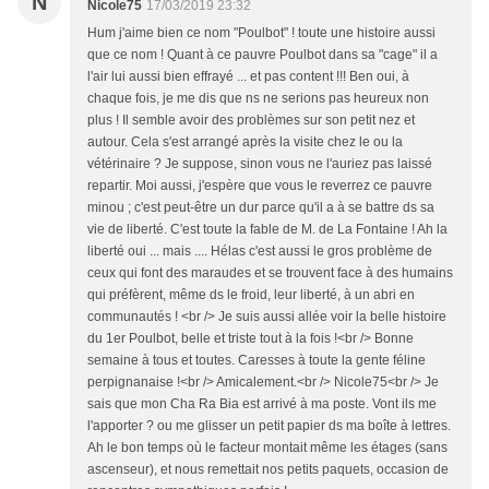
N
Nicole75
17/03/2019 23:32
Hum j'aime bien ce nom "Poulbot" ! toute une histoire aussi
que ce nom ! Quant à ce pauvre Poulbot dans sa "cage" il a
l'air lui aussi bien effrayé ... et pas content !!! Ben oui, à
chaque fois, je me dis que ns ne serions pas heureux non
plus ! Il semble avoir des problèmes sur son petit nez et
autour. Cela s'est arrangé après la visite chez le ou la
vétérinaire ? Je suppose, sinon vous ne l'auriez pas laissé
repartir. Moi aussi, j'espère que vous le reverrez ce pauvre
minou ; c'est peut-être un dur parce qu'il a à se battre ds sa
vie de liberté. C'est toute la fable de M. de La Fontaine ! Ah la
liberté oui ... mais .... Hélas c'est aussi le gros problème de
ceux qui font des maraudes et se trouvent face à des humains
qui préfèrent, même ds le froid, leur liberté, à un abri en
communautés ! <br /> Je suis aussi allée voir la belle histoire
du 1er Poulbot, belle et triste tout à la fois !<br /> Bonne
semaine à tous et toutes. Caresses à toute la gente féline
perpignanaise !<br /> Amicalement.<br /> Nicole75<br /> Je
sais que mon Cha Ra Bia est arrivé à ma poste. Vont ils me
l'apporter ? ou me glisser un petit papier ds ma boîte à lettres.
Ah le bon temps où le facteur montait même les étages (sans
ascenseur), et nous remettait nos petits paquets, occasion de