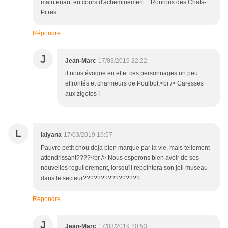
maintenant en cours d'acheminement... Ronrons des Chats-
Pitres.
Répondre
J
Jean-Marc
17/03/2019 22:22
il nous évoque en effet ces personnages un peu
effrontés et charmeurs de Poulbot.<br /> Caresses
aux zigotos !
L
lalyana
17/03/2019 19:57
Pauvre petit chou deja bien marque par la vie, mais tellement
attendrissant????<br /> Nous esperons bien avoir de ses
nouvelles regulierement, lorsqu'il repointera son joli museau
dans le secteur????????????????
Répondre
J
Jean-Marc
17/03/2019 20:53