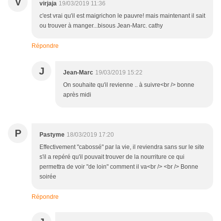
V
virjaja
19/03/2019 11:36
c'est vrai qu'il est maigrichon le pauvre! mais maintenant il sait
ou trouver à manger...bisous Jean-Marc. cathy
Répondre
J
Jean-Marc
19/03/2019 15:22
On souhaite qu'il revienne .. à suivre<br /> bonne
après midi
P
Pastyme
18/03/2019 17:20
Effectivement "cabossé" par la vie, il reviendra sans sur le site
s'il a repéré qu'il pouvait trouver de la nourriture ce qui
permettra de voir "de loin" comment il va<br /> <br /> Bonne
soirée
Répondre