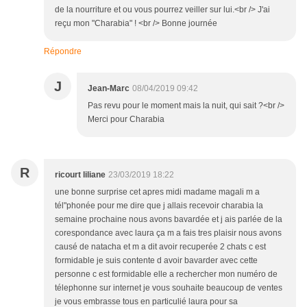
de la nourriture et ou vous pourrez veiller sur lui.<br /> J'ai
reçu mon "Charabia" ! <br /> Bonne journée
Répondre
J
Jean-Marc
08/04/2019 09:42
Pas revu pour le moment mais la nuit, qui sait ?<br />
Merci pour Charabia
R
ricourt liliane
23/03/2019 18:22
une bonne surprise cet apres midi madame magali m a
tél"phonée pour me dire que j allais recevoir charabia la
semaine prochaine nous avons bavardée et j ais parlée de la
corespondance avec laura ça m a fais tres plaisir nous avons
causé de natacha et m a dit avoir recuperée 2 chats c est
formidable je suis contente d avoir bavarder avec cette
personne c est formidable elle a rechercher mon numéro de
télephonne sur internet je vous souhaite beaucoup de ventes
je vous embrasse tous en particulié laura pour sa