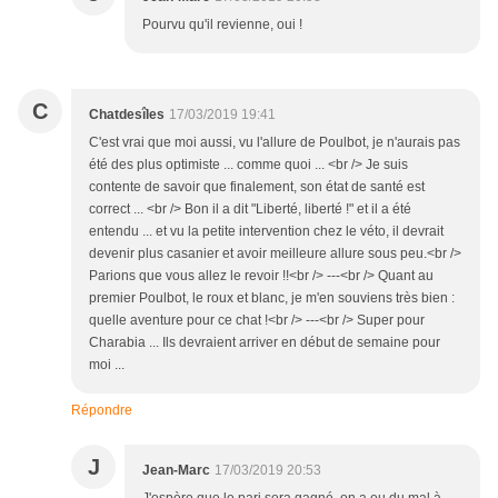
Pourvu qu'il revienne, oui !
C
Chatdesîles
17/03/2019 19:41
C'est vrai que moi aussi, vu l'allure de Poulbot, je n'aurais pas
été des plus optimiste ... comme quoi ... <br /> Je suis
contente de savoir que finalement, son état de santé est
correct ... <br /> Bon il a dit "Liberté, liberté !" et il a été
entendu ... et vu la petite intervention chez le véto, il devrait
devenir plus casanier et avoir meilleure allure sous peu.<br />
Parions que vous allez le revoir !!<br /> ---<br /> Quant au
premier Poulbot, le roux et blanc, je m'en souviens très bien :
quelle aventure pour ce chat !<br /> ---<br /> Super pour
Charabia ... Ils devraient arriver en début de semaine pour
moi ...
Répondre
J
Jean-Marc
17/03/2019 20:53