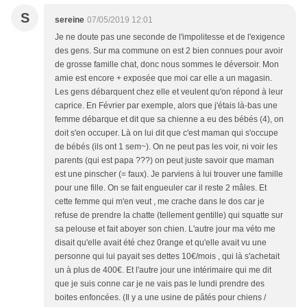
S
sereine
07/05/2019 12:01
Je ne doute pas une seconde de l'impolitesse et de l'exigence
des gens. Sur ma commune on est 2 bien connues pour avoir
de grosse famille chat, donc nous sommes le déversoir. Mon
amie est encore + exposée que moi car elle a un magasin.
Les gens débarquent chez elle et veulent qu'on répond à leur
caprice. En Février par exemple, alors que j'étais là-bas une
femme débarque et dit que sa chienne a eu des bébés (4), on
doit s'en occuper. Là on lui dit que c'est maman qui s'occupe
de bébés (ils ont 1 sem~). On ne peut pas les voir, ni voir les
parents (qui est papa ???) on peut juste savoir que maman
est une pinscher (= faux). Je parviens à lui trouver une famille
pour une fille. On se fait engueuler car il reste 2 mâles. Et
cette femme qui m'en veut , me crache dans le dos car je
refuse de prendre la chatte (tellement gentille) qui squatte sur
sa pelouse et fait aboyer son chien. L'autre jour ma véto me
disait qu'elle avait été chez 0range et qu'elle avait vu une
personne qui lui payait ses dettes 10€/mois , qui là s'achetait
un à plus de 400€. Et l'autre jour une intérimaire qui me dit
que je suis conne car je ne vais pas le lundi prendre des
boites enfoncées. (Il y a une usine de pâtés pour chiens /