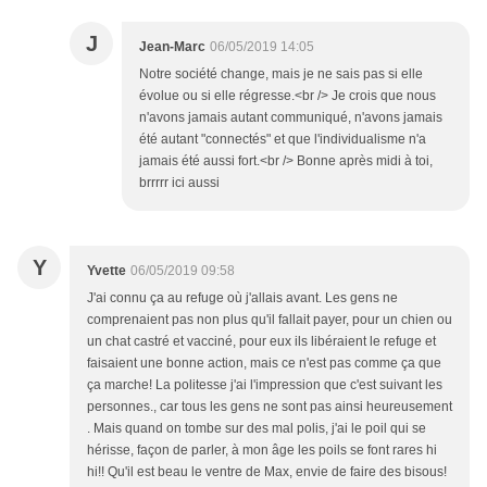
J
Jean-Marc
06/05/2019 14:05
Notre société change, mais je ne sais pas si elle
évolue ou si elle régresse.<br /> Je crois que nous
n'avons jamais autant communiqué, n'avons jamais
été autant "connectés" et que l'individualisme n'a
jamais été aussi fort.<br /> Bonne après midi à toi,
brrrrr ici aussi
Y
Yvette
06/05/2019 09:58
J'ai connu ça au refuge où j'allais avant. Les gens ne
comprenaient pas non plus qu'il fallait payer, pour un chien ou
un chat castré et vacciné, pour eux ils libéraient le refuge et
faisaient une bonne action, mais ce n'est pas comme ça que
ça marche! La politesse j'ai l'impression que c'est suivant les
personnes., car tous les gens ne sont pas ainsi heureusement
. Mais quand on tombe sur des mal polis, j'ai le poil qui se
hérisse, façon de parler, à mon âge les poils se font rares hi
hi!! Qu'il est beau le ventre de Max, envie de faire des bisous!