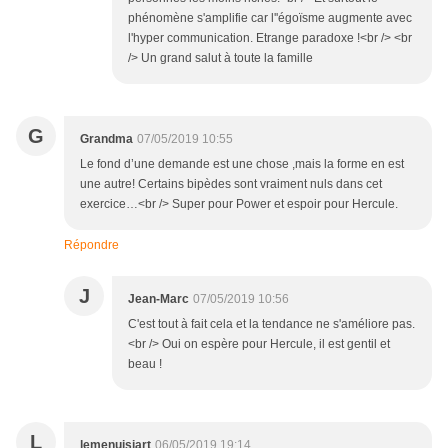
phénomène s'amplifie car l''égoïsme augmente avec
l'hyper communication. Etrange paradoxe !<br /> <br
/> Un grand salut à toute la famille
G
Grandma
07/05/2019 10:55
Le fond d’une demande est une chose ,mais la forme en est
une autre! Certains bipèdes sont vraiment nuls dans cet
exercice…<br /> Super pour Power et espoir pour Hercule.
Répondre
J
Jean-Marc
07/05/2019 10:56
C'est tout à fait cela et la tendance ne s'améliore pas.
<br /> Oui on espère pour Hercule, il est gentil et
beau !
L
lemenuisiart
06/05/2019 19:14