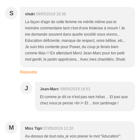
S
shuki
09/05/2019 18:36
La façon d'agir de cette femme ne mérite même pas le
moindre commentaire tant c'est d'une tristesse à mourir ! Je
me demande souvent dans quelle société nous vivons...
Education déficiente, manque de respect, voire bêtise, etc...
Je suis très contente pour Power, du coup je ferais bien
comme Max ! ! En attendant Merci Jean-Marc pour ton petit
mot gentil, le jardin appréciera... Avec mes chamitiés, Shuki
Répondre
J
Jean-Marc
09/05/2019 18:53
Et comme je dit ce n'est pas rare hélas ... Et pas que
chez nous je pense.<br /> Et ... bon jardinage !
M
Miss Tigri
07/05/2019 12:20
Au-dessus de tout cela, je vois planer le mot "éducation":