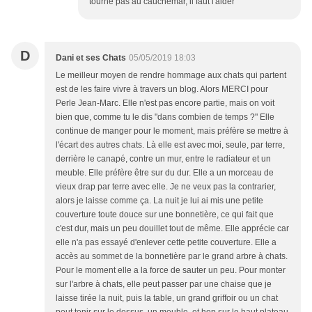
tourne pas au cauchemar, il faut l'aider
D
Dani et ses Chats
05/05/2019 18:03
Le meilleur moyen de rendre hommage aux chats qui partent
est de les faire vivre à travers un blog. Alors MERCI pour
Perle Jean-Marc. Elle n'est pas encore partie, mais on voit
bien que, comme tu le dis "dans combien de temps ?" Elle
continue de manger pour le moment, mais préfère se mettre à
l'écart des autres chats. Là elle est avec moi, seule, par terre,
derrière le canapé, contre un mur, entre le radiateur et un
meuble. Elle préfère être sur du dur. Elle a un morceau de
vieux drap par terre avec elle. Je ne veux pas la contrarier,
alors je laisse comme ça. La nuit je lui ai mis une petite
couverture toute douce sur une bonnetière, ce qui fait que
c'est dur, mais un peu douillet tout de même. Elle apprécie car
elle n'a pas essayé d'enlever cette petite couverture. Elle a
accès au sommet de la bonnetière par le grand arbre à chats.
Pour le moment elle a la force de sauter un peu. Pour monter
sur l'arbre à chats, elle peut passer par une chaise que je
laisse tirée la nuit, puis la table, un grand griffoir ou un chat