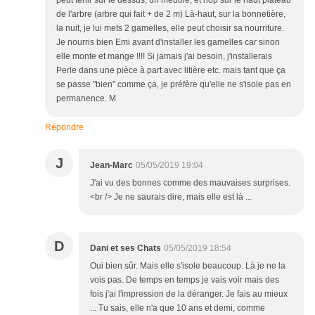
peut tenir sur le dessus, un meuble, et hop sur le haut plateau
de l'arbre (arbre qui fait + de 2 m) Là-haut, sur la bonnetière,
la nuit, je lui mets 2 gamelles, elle peut choisir sa nourriture.
Je nourris bien Emi avant d'installer les gamelles car sinon
elle monte et mange !!!! Si jamais j'ai besoin, j'installerais
Perle dans une pièce à part avec litière etc. mais tant que ça
se passe "bien" comme ça, je préfère qu'elle ne s'isole pas en
permanence. M
Répondre
J
Jean-Marc
05/05/2019 19:04
J'ai vu des bonnes comme des mauvaises surprises.
<br /> Je ne saurais dire, mais elle est là ...
D
Dani et ses Chats
05/05/2019 18:54
Oui bien sûr. Mais elle s'isole beaucoup. Là je ne la
vois pas. De temps en temps je vais voir mais des
fois j'ai l'impression de la déranger. Je fais au mieux
... Tu sais, elle n'a que 10 ans et demi, comme