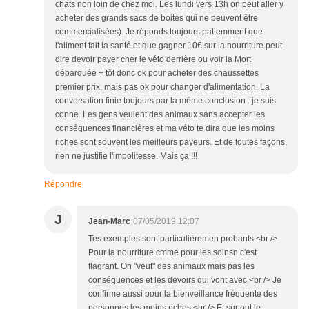
chats non loin de chez moi. Les lundi vers 13h on peut aller y
acheter des grands sacs de boites qui ne peuvent être
commercialisées). Je réponds toujours patiemment que
l'aliment fait la santé et que gagner 10€ sur la nourriture peut
dire devoir payer cher le véto derrière ou voir la Mort
débarquée + tôt donc ok pour acheter des chaussettes
premier prix, mais pas ok pour changer d'alimentation. La
conversation finie toujours par la même conclusion : je suis
conne. Les gens veulent des animaux sans accepter les
conséquences financières et ma véto te dira que les moins
riches sont souvent les meilleurs payeurs. Et de toutes façons,
rien ne justifie l'impolitesse. Mais ça !!!
Répondre
J
Jean-Marc
07/05/2019 12:07
Tes exemples sont particulièremen probants.<br />
Pour la nourriture cmme pour les soinsn c'est
flagrant. On "veut" des animaux mais pas les
conséquences et les devoirs qui vont avec.<br /> Je
confirme aussi pour la bienveillance fréquente des
personnes les moins riches.<br /> Et surtout le