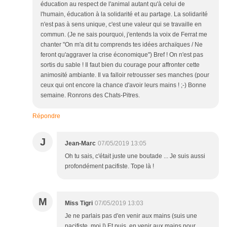
éducation au respect de l'animal autant qu'à celui de
l'humain, éducation à la solidarité et au partage. La solidarité
n'est pas à sens unique, c'est une valeur qui se travaille en
commun. (Je ne sais pourquoi, j'entends la voix de Ferrat me
chanter "On m'a dit tu comprends tes idées archaïques / Ne
feront qu'aggraver la crise économique") Bref ! On n'est pas
sortis du sable ! Il faut bien du courage pour affronter cette
animosité ambiante. Il va falloir retrousser ses manches (pour
ceux qui ont encore la chance d'avoir leurs mains ! ;-) Bonne
semaine. Ronrons des Chats-Pitres.
Répondre
J
Jean-Marc
07/05/2019 13:05
Oh tu sais, c'était juste une boutade ... Je suis aussi
profondément pacifiste. Tope là !
M
Miss Tigri
07/05/2019 13:03
Je ne parlais pas d'en venir aux mains (suis une
pacifiste, moi !) Et puis, en venir aux mains pour