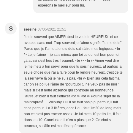
espérons le meilleur pour lui.
S
sereine
07/05/2021 21:51
Je dis souvent que AIMER c'est te vouloir HEUREUX, et ce
avec ou sans moi. Trop souvent je t'aime signifie "tu me dois" .
Parce que je t'aime alors tu dois satisfaire mes logiques. <br
/> Le je t'aime = je sais mieux que toi ce qui est bon pour toi,
çà aussi c'est très très fréquent. <br /> <br /> Aimer veut dire =
je me mets à ton servir pour que tu sois heureux. Et parfois la
seule chose que j'ai à faire pour te rendre heureux, c'est de te
laisser vivre là où je ne suis pas. <br /> Bien sur cela fait mal
car on se pollue l'âme de "pourquoi tu ne veux pas de moi "
mais si c'est notre absence qui contribue au bonheur de
l'autre, et bien il faut s'effacer.<br /> <br /> Pour le sujet de la
malpropreté .... Wilouby. Lui il ne faut pas pipi partout, il fait
caca partout. Il a 3 litières, dont 1 qui faut 1m20 de long mais
non ce n'est pas encore assez. Je lui mets 10 petits lits, il fait
dans les 10. Conclusion il n'en a plus que 2. Ce chat si
peureux, si câlin est ma désespérance.