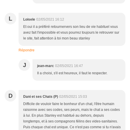
L
Loisele
02/05/2021 16:12
Et oui il a préféré retournervers son lieu de vie habituel vous
avez fait l'impossible et vous pourrez toujours le retrouver sur
le site, fait attention à toi mon beau stanley
Répondre
J
jean-marc
02/05/2021 16:47
Il a choisi, s'il est heureux, il faut le respecter.
D
Dani et ses Chats (P)
02/05/2021 15:03
Difficile de vouloir faire le bonheur d'un chat, l'être humain
raisonne avec ses codes, ses peurs, mais le chat a ses codes
à lui. En plus Stanley est habitué au dehors, depuis
longtemps, et à ses compagnons félins des vides-sanitaires.
Puis chaque chat est unique. Ce n'est pas comme si tu n'avais