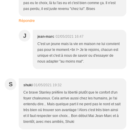
pas eu le choix, là tu l'as eu et c'est bien comme ça. Il n'est
pas perdu, il est juste revenu "chez lui". Bises
Répondre
J
jean-marc
02/05/2021 16:47
C'est un jeune mais la vie en maison ne lui convient
pas pour le moment.<br /> Je te rejoins, chacun est
unique et c'est à nous de savoir ou d'essayer de
nous adapter "au moins mal".
S
shuki
01/05/2021 19:32
Ce brave Stanley préfère la liberté plutôt que le confort d'un
foyer chaleureux. Cela arrive aussi chez les humains, je l'ai
entendu dire... Mais quelque part il ne perd pas le nord et sait
très bien où trouver son avantage ! Alors c'est très bien ainsi
et il faut respecter son choix... Bon début Mai Jean-Marc et à
bientôt, avec mes amitiés, Shuki