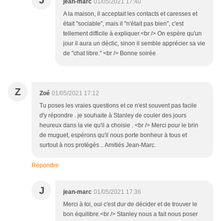
J
jean-marc
01/05/2021 17:40
A la maison, il acceptait les contacts et caresses et
était "sociable", mais il "n'était pas bien", c'est
tellement difficile à expliquer.<br /> On espère qu'un
jour il aura un déclic, sinon il semble apprécier sa vie
de "chat libre." <br /> Bonne soirée
Z
Zoé
01/05/2021 17:12
Tu poses les vraies questions et ce n'est souvent pas facile
d'y répondre . je souhaite à Stanley de couler des jours
heureux dans la vie qu'il a choisie . <br /> Merci pour le brin
de muguet, espérons qu'il nous porte bonheur à tous et
surtout à nos protégés .. Amitiés Jean-Marc.
Répondre
J
jean-marc
01/05/2021 17:36
Merci à toi, oui c'est dur de décider et de trouver le
bon équilibre.<br /> Stanley nous a fait nous poser