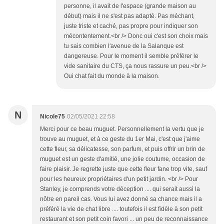
personne, il avait de l'espace (grande maison au
début) mais il ne s'est pas adapté. Pas méchant,
juste triste et caché, pas propre pour indiquer son
mécontentement.<br /> Donc oui c'est son choix mais
tu sais combien l'avenue de la Salanque est
dangereuse. Pour le moment il semble préférer le
vide sanitaire du CTS, ça nous rassure un peu.<br />
Oui chat fait du monde à la maison.
N
Nicole75
02/05/2021 22:58
Merci pour ce beau muguet. Personnellement la vertu que je
trouve au muguet, et à ce geste du 1er Mai, c'est que j'aime
cette fleur, sa délicatesse, son parfum, et puis offrir un brin de
muguet est un geste d'amitié, une jolie coutume, occasion de
faire plaisir. Je regrette juste que cette fleur fane trop vite, sauf
pour les heureux propriétaires d'un petit jardin. <br /> Pour
Stanley, je comprends votre déception .... qui serait aussi la
nôtre en pareil cas. Vous lui avez donné sa chance mais il a
préféré la vie de chat libre .... toutefois il est fidèle à son petit
restaurant et son petit coin favori ... un peu de reconnaissance