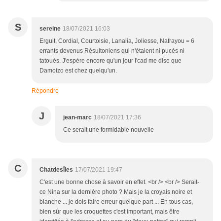
S
sereine
18/07/2021 16:03
Erguit, Cordial, Courtoisie, Lanalia, Joliesse, Nafrayou = 6
errants devenus Résultoniens qui n'étaient ni pucés ni
tatoués. J'espère encore qu'un jour I'cad me dise que
Damoizo est chez quelqu'un.
Répondre
J
jean-marc
18/07/2021 17:36
Ce serait une formidable nouvelle
C
Chatdesîles
17/07/2021 19:47
C'est une bonne chose à savoir en effet. <br /> <br /> Serait-
ce Nina sur la dernière photo ? Mais je la croyais noire et
blanche ... je dois faire erreur quelque part ... En tous cas,
bien sûr que les croquettes c'est important, mais être