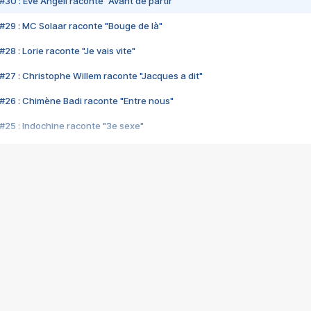
#30 : Eve Angeli raconte "Avant de partir"
#29 : MC Solaar raconte "Bouge de là"
28 : Lorie raconte "Je vais vite"
#27 : Christophe Willem raconte "Jacques a dit"
#26 : Chimène Badi raconte "Entre nous"
#25 : Indochine raconte "3e sexe"
#24 : Zaho raconte "C'est chelou"
#23 : Patrick Bruel raconte "Au café des délices"
#22 : Kyo raconte "Le chemin"
#21 : Nolwenn Leroy raconte "Cassé"
#20 : Patrick Hernandez raconte "Born to be alive"
#19 : Lorie raconte "Près de moi"
#18 : Michael Jones raconte "A nos actes manqués" (avec Jean-Jacque