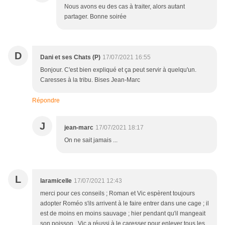
Nous avons eu des cas à traiter, alors autant
partager. Bonne soirée
D
Dani et ses Chats (P)
17/07/2021 16:55
Bonjour. C'est bien expliqué et ça peut servir à quelqu'un.
Caresses à la tribu. Bises Jean-Marc
Répondre
J
jean-marc
17/07/2021 18:17
On ne sait jamais ...
L
laramicelle
17/07/2021 12:43
merci pour ces conseils ; Roman et Vic espèrent toujours
adopter Roméo s'ils arrivent à le faire entrer dans une cage ; il
est de moins en moins sauvage ; hier pendant qu'il mangeait
son poisson , Vic a réussi à le caresser pour enlever tous les