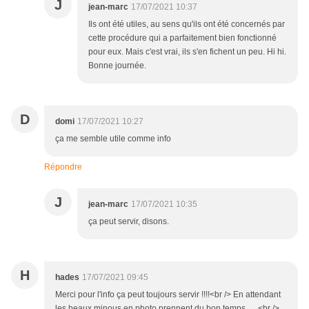
J
jean-marc
17/07/2021 10:37
Ils ont été utiles, au sens qu'ils ont été concernés par
cette procédure qui a parfaitement bien fonctionné
pour eux. Mais c'est vrai, ils s'en fichent un peu. Hi hi.
Bonne journée.
D
domi
17/07/2021 10:27
ça me semble utile comme info
Répondre
J
jean-marc
17/07/2021 10:35
ça peut servir, disons.
H
hades
17/07/2021 09:45
Merci pour l'info ça peut toujours servir !!!!<br /> En attendant
les beaux minous en photo prennent du bon temps .....<br />