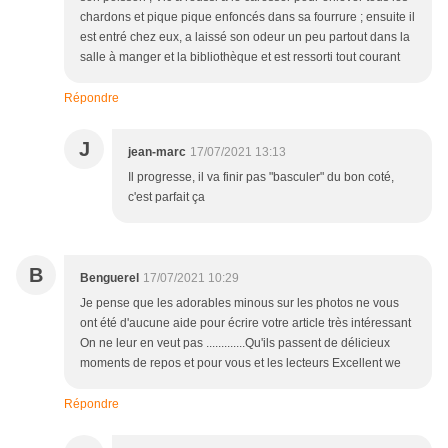
chardons et pique pique enfoncés dans sa fourrure ; ensuite il
est entré chez eux, a laissé son odeur un peu partout dans la
salle à manger et la bibliothèque et est ressorti tout courant
Répondre
J
jean-marc
17/07/2021 13:13
Il progresse, il va finir pas "basculer" du bon coté,
c'est parfait ça
B
Benguerel
17/07/2021 10:29
Je pense que les adorables minous sur les photos ne vous
ont été d'aucune aide pour écrire votre article très intéressant
On ne leur en veut pas .............Qu'ils passent de délicieux
moments de repos et pour vous et les lecteurs Excellent we
Répondre