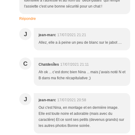
identifiée à l'adresse et au nom du "deux-pattes" qui rempli
l'assiette c'est une bonne sécurité pour un chat !
Répondre
J
jean-marc
17/07/2021 21:21
Allez, elle a à peine un peu de blanc sur le jabot ....
C
Chatdesîles
17/07/2021 21:11
Ah ok ... c’est donc bien Nina ... mais j’avais noté N et
B dans ma fiche récapitulative ;)
J
jean-marc
17/07/2021 20:58
Oui c'est Nina, en montage et en dernière image.
Elle est toute noire et adorable (mais avec du
caractère) Et ce sont ses petits (devenus grands) sur
les autres photos Bonne soirée.