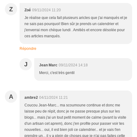
Z
Zoé
09/11/2024 11:20
Je réalise que cela fait plusieurs aricles que j'ai manqués et je
ne sais pas pourquoi! Bien sûr je prends un calendrier et
j'enverrai mon chèque lundi . Amitiés et encore désolée pour
ces articles manqués.
Répondre
J
Jean Marc
09/11/2024 14:18
Merci, c'est très gentil
A
ambre2
04/11/2024 11:21
Coucou Jean-Marc... ma scoumoune continue et donc me
laisse peu de répit, donc je ne passe presque plus sur les
blogs... mais j'ai un tout petit moment de calme (avant la visite
d'un artisan cet aprem), donc j'en profite pour passer voir tes
nouvelles... oui, il est bien joli ce calendrier... et je vais t'en
prendre un... il y a plein de choses que je n'ai pas faites cette