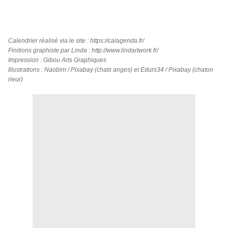
Calendrier réalisé via le site :
https://calagenda.fr/
Finitions graphiste par Linda :
http://www.lindartwork.fr/
Impression :
Gibou Arts Graphiques
Illustrations : Naobim / Pixabay (chats anges) et Edurs34 / Pixabay (chaton
rieur)