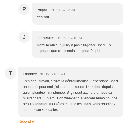
P
Phiphi
19/10/2024 18:24
c'est fait.......
J
Jean Marc
19/10/2024 10:24
Merci beaucoup, il n'y a pas d'urgence.<br /> En
espérant que ça se maintient pour Phiphi
T
Thaddée
19/10/2024 09:41
Très beau travail, et vive la débrouillardise. Cependant... c'est
un peu tôt pour moi, j'ai quelques soucis financiers depuis
qu'un plombier m'a plumée. Si ça peut attendre un peu ça
m'arrangerait... Merci. Bon week-end et encore bravo pour ce
beau calendrier. Vous êtes comme les chats, vous retombez
toujours sur vos pattes.
Répondre