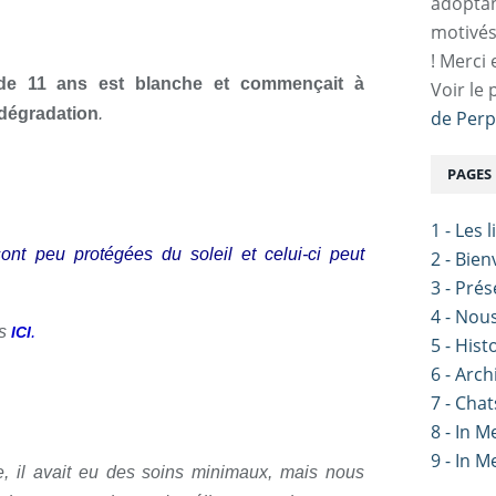
adoptan
motivés
! Merci 
 de 11 ans est blanche et commençait à
Voir le 
 dégradation
.
de Perp
PAGES
1 - Les 
ont peu protégées du soleil et celui-ci peut
2 - Bie
3 - Pré
4 - Nou
es
.
ICI
5 - Hist
6 - Arch
7 - Chat
8 - In 
9 - In 
re, il avait eu des soins minimaux, mais nous