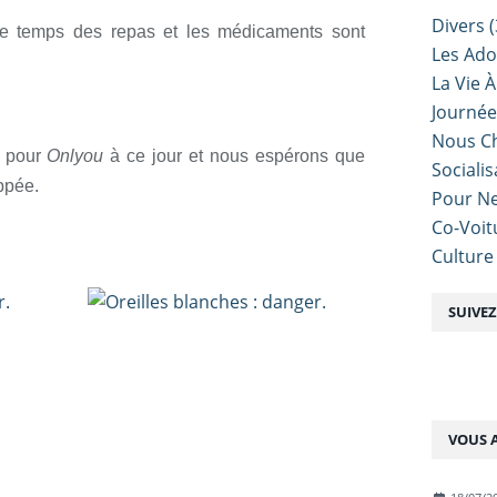
Divers
(
 le temps des repas et les médicaments sont
Les Ado
La Vie À
Journé
Nous Ch
n pour
Onlyou
à ce jour et nous espérons que
Sociali
ppée.
Pour Ne
Co-Voit
Culture
SUIVE
VOUS A