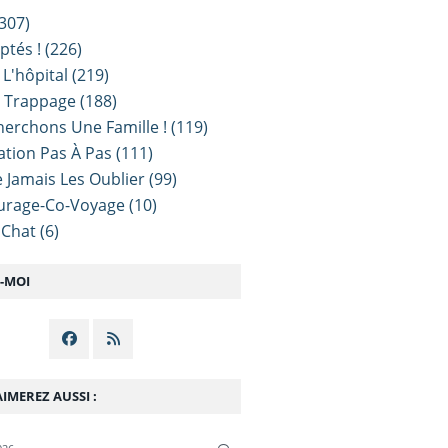
307)
ptés !
(226)
 L'hôpital
(219)
e Trappage
(188)
erchons Une Famille !
(119)
sation Pas À Pas
(111)
 Jamais Les Oublier
(99)
urage-Co-Voyage
(10)
 Chat
(6)
Z-MOI
IMEREZ AUSSI :