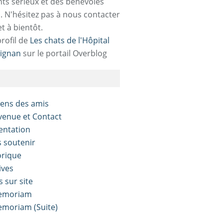
ts sérieux et des bénévoles
. N'hésitez pas à nous contacter
et à bientôt.
profil de
Les chats de l'Hôpital
ignan
sur le portail Overblog
liens des amis
nvenue et Contact
sentation
s soutenir
orique
ives
s sur site
Memoriam
Memoriam (Suite)