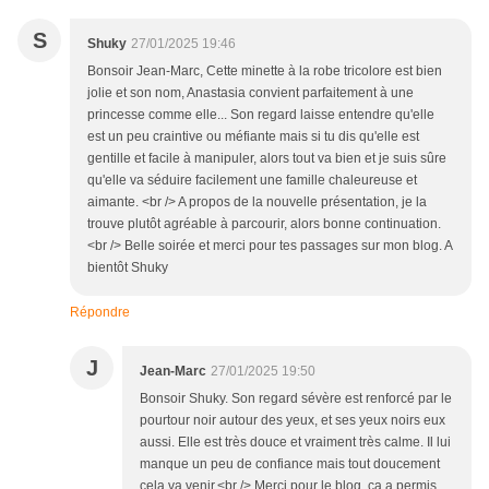
S
Shuky
27/01/2025 19:46
Bonsoir Jean-Marc, Cette minette à la robe tricolore est bien
jolie et son nom, Anastasia convient parfaitement à une
princesse comme elle... Son regard laisse entendre qu'elle
est un peu craintive ou méfiante mais si tu dis qu'elle est
gentille et facile à manipuler, alors tout va bien et je suis sûre
qu'elle va séduire facilement une famille chaleureuse et
aimante. <br /> A propos de la nouvelle présentation, je la
trouve plutôt agréable à parcourir, alors bonne continuation.
<br /> Belle soirée et merci pour tes passages sur mon blog. A
bientôt Shuky
Répondre
J
Jean-Marc
27/01/2025 19:50
Bonsoir Shuky. Son regard sévère est renforcé par le
pourtour noir autour des yeux, et ses yeux noirs eux
aussi. Elle est très douce et vraiment très calme. Il lui
manque un peu de confiance mais tout doucement
cela va venir.<br /> Merci pour le blog, ça a permis