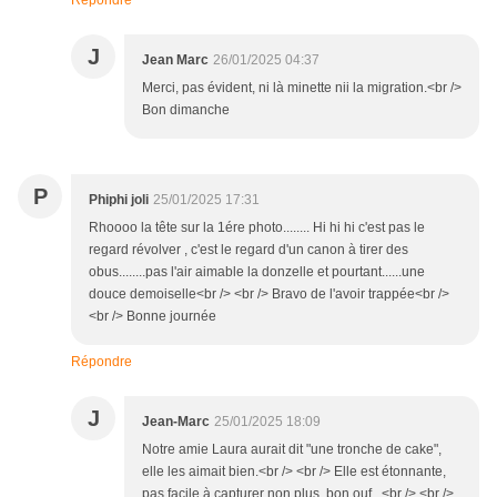
Répondre
J
Jean Marc
26/01/2025 04:37
Merci, pas évident, ni là minette nii la migration.<br />
Bon dimanche
P
Phiphi joli
25/01/2025 17:31
Rhoooo la tête sur la 1ére photo........ Hi hi hi c'est pas le
regard révolver , c'est le regard d'un canon à tirer des
obus........pas l'air aimable la donzelle et pourtant......une
douce demoiselle<br /> <br /> Bravo de l'avoir trappée<br />
<br /> Bonne journée
Répondre
J
Jean-Marc
25/01/2025 18:09
Notre amie Laura aurait dit "une tronche de cake",
elle les aimait bien.<br /> <br /> Elle est étonnante,
pas facile à capturer non plus, bon ouf ..<br /> <br />