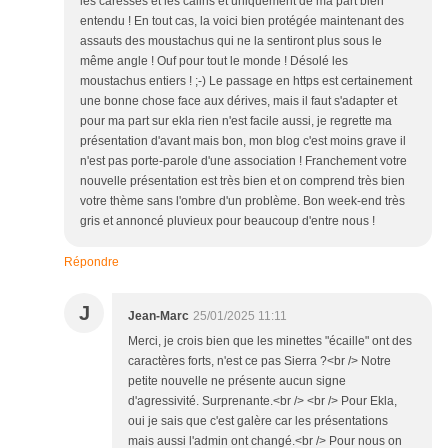
les caresses et les câlins et uniquement de ma part bien
entendu ! En tout cas, la voici bien protégée maintenant des
assauts des moustachus qui ne la sentiront plus sous le
même angle ! Ouf pour tout le monde ! Désolé les
moustachus entiers ! ;-) Le passage en https est certainement
une bonne chose face aux dérives, mais il faut s'adapter et
pour ma part sur ekla rien n'est facile aussi, je regrette ma
présentation d'avant mais bon, mon blog c'est moins grave il
n'est pas porte-parole d'une association ! Franchement votre
nouvelle présentation est très bien et on comprend très bien
votre thème sans l'ombre d'un problème. Bon week-end très
gris et annoncé pluvieux pour beaucoup d'entre nous !
Répondre
J
Jean-Marc
25/01/2025 11:11
Merci, je crois bien que les minettes "écaille" ont des
caractères forts, n'est ce pas Sierra ?<br /> Notre
petite nouvelle ne présente aucun signe
d'agressivité. Surprenante.<br /> <br /> Pour Ekla,
oui je sais que c'est galère car les présentations
mais aussi l'admin ont changé.<br /> Pour nous on