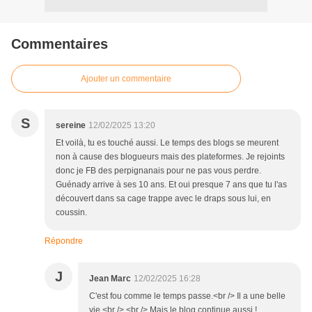
Commentaires
Ajouter un commentaire
S
sereine
12/02/2025 13:20
Et voilà, tu es touché aussi. Le temps des blogs se meurent
non à cause des blogueurs mais des plateformes. Je rejoints
donc je FB des perpignanais pour ne pas vous perdre.
Guénady arrive à ses 10 ans. Et oui presque 7 ans que tu l'as
découvert dans sa cage trappe avec le draps sous lui, en
coussin.
Répondre
J
Jean Marc
12/02/2025 16:28
C'est fou comme le temps passe.<br /> Il a une belle
vie <br /> <br /> Mais le blog continue aussi !