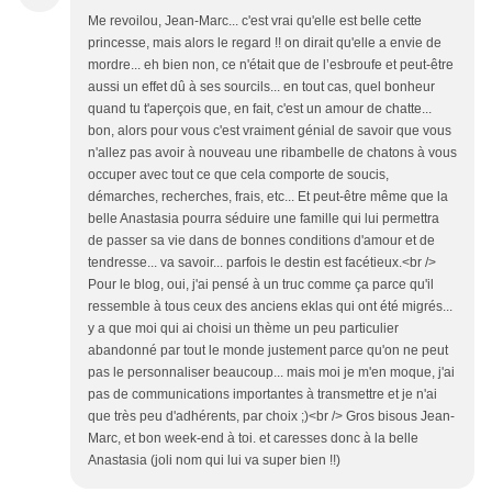
Me revoilou, Jean-Marc... c'est vrai qu'elle est belle cette
princesse, mais alors le regard !! on dirait qu'elle a envie de
mordre... eh bien non, ce n'était que de l’esbroufe et peut-être
aussi un effet dû à ses sourcils... en tout cas, quel bonheur
quand tu t'aperçois que, en fait, c'est un amour de chatte...
bon, alors pour vous c'est vraiment génial de savoir que vous
n'allez pas avoir à nouveau une ribambelle de chatons à vous
occuper avec tout ce que cela comporte de soucis,
démarches, recherches, frais, etc... Et peut-être même que la
belle Anastasia pourra séduire une famille qui lui permettra
de passer sa vie dans de bonnes conditions d'amour et de
tendresse... va savoir... parfois le destin est facétieux.<br />
Pour le blog, oui, j'ai pensé à un truc comme ça parce qu'il
ressemble à tous ceux des anciens eklas qui ont été migrés...
y a que moi qui ai choisi un thème un peu particulier
abandonné par tout le monde justement parce qu'on ne peut
pas le personnaliser beaucoup... mais moi je m'en moque, j'ai
pas de communications importantes à transmettre et je n'ai
que très peu d'adhérents, par choix ;)<br /> Gros bisous Jean-
Marc, et bon week-end à toi. et caresses donc à la belle
Anastasia (joli nom qui lui va super bien !!)