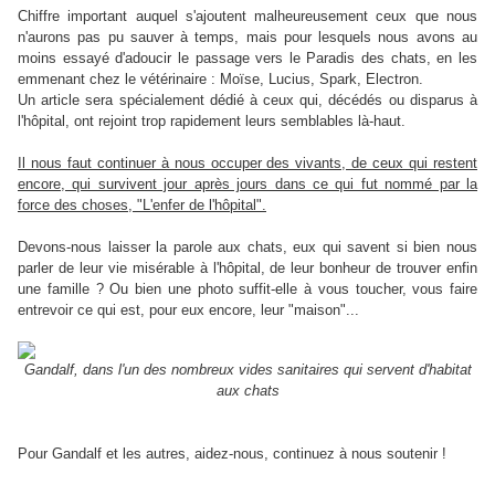
Chiffre important auquel s'ajoutent malheureusement ceux que nous
n'aurons pas pu sauver à temps, mais pour lesquels nous avons au
moins essayé d'adoucir le passage vers le Paradis des chats, en les
emmenant chez le vétérinaire : Moïse, Lucius, Spark, Electron.
Un article sera spécialement dédié à ceux qui, décédés ou disparus à
l'hôpital, ont rejoint trop rapidement leurs semblables là-haut.
Il nous faut continuer à nous occuper des vivants, de ceux qui restent
encore, qui survivent jour après jours dans ce qui fut nommé par la
force des choses, "L'enfer de l'hôpital".
Devons-nous laisser la parole aux chats, eux qui savent si bien nous
parler de leur vie misérable à l'hôpital, de leur bonheur de trouver enfin
une famille ? Ou bien une photo suffit-elle à vous toucher, vous faire
entrevoir ce qui est, pour eux encore, leur "maison"...
Gandalf, dans l'un des nombreux vides sanitaires qui servent d'habitat
aux chats
Pour Gandalf et les autres, aidez-nous, continuez à nous soutenir !