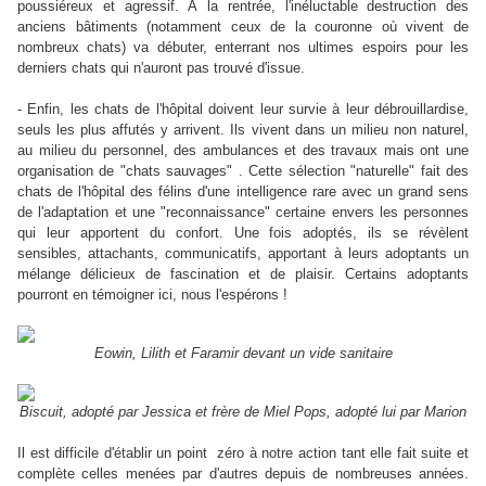
poussiéreux et agressif. À la rentrée, l'inéluctable destruction des
anciens bâtiments (notamment ceux de la couronne où vivent de
nombreux chats) va débuter, enterrant nos ultimes espoirs pour les
derniers chats qui n'auront pas trouvé d'issue.
- Enfin, les chats de l'hôpital doivent leur survie à leur débrouillardise,
seuls les plus affutés y arrivent. Ils vivent dans un milieu non naturel,
au milieu du personnel, des ambulances et des travaux mais ont une
organisation de "chats sauvages" . Cette sélection "naturelle" fait des
chats de l'hôpital des félins d'une intelligence rare avec un grand sens
de l'adaptation et une "reconnaissance" certaine envers les personnes
qui leur apportent du confort. Une fois adoptés, ils se révèlent
sensibles, attachants, communicatifs, apportant à leurs adoptants un
mélange délicieux de fascination et de plaisir. Certains adoptants
pourront en témoigner ici, nous l'espérons !
Eowin, Lilith et Faramir devant un vide sanitaire
Biscuit, adopté par Jessica et frère de Miel Pops, adopté lui par Marion
Il est difficile d'établir un point zéro à notre action tant elle fait suite et
complète celles menées par d'autres depuis de nombreuses années.