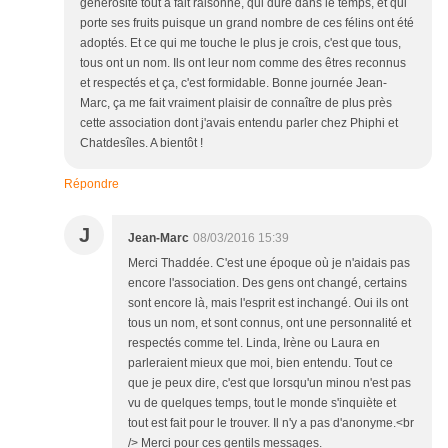
générosité tout à fait raisonné, qui dure dans le temps, et qui
porte ses fruits puisque un grand nombre de ces félins ont été
adoptés. Et ce qui me touche le plus je crois, c'est que tous,
tous ont un nom. Ils ont leur nom comme des êtres reconnus
et respectés et ça, c'est formidable. Bonne journée Jean-
Marc, ça me fait vraiment plaisir de connaître de plus près
cette association dont j'avais entendu parler chez Phiphi et
Chatdesîles. A bientôt !
Répondre
J
Jean-Marc
08/03/2016 15:39
Merci Thaddée. C'est une époque où je n'aidais pas
encore l'association. Des gens ont changé, certains
sont encore là, mais l'esprit est inchangé. Oui ils ont
tous un nom, et sont connus, ont une personnalité et
respectés comme tel. Linda, Irène ou Laura en
parleraient mieux que moi, bien entendu. Tout ce
que je peux dire, c'est que lorsqu'un minou n'est pas
vu de quelques temps, tout le monde s'inquiète et
tout est fait pour le trouver. Il n'y a pas d'anonyme.<br
/> Merci pour ces gentils messages.