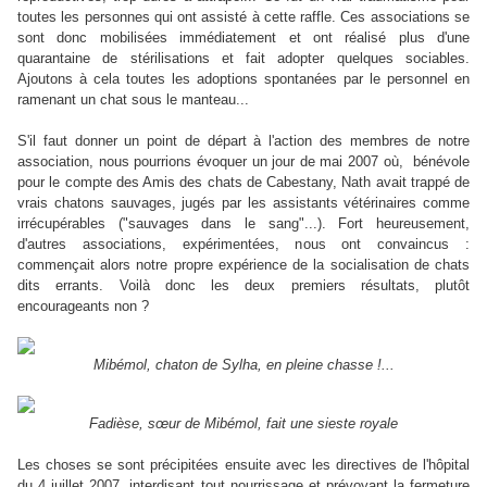
toutes les personnes qui ont assisté à cette raffle. Ces associations se
sont donc mobilisées immédiatement et ont réalisé plus d'une
quarantaine de stérilisations et fait adopter quelques sociables.
Ajoutons à cela toutes les adoptions spontanées par le personnel en
ramenant un chat sous le manteau...
S'il faut donner un point de départ à l'action des membres de notre
association, nous pourrions évoquer un jour de mai 2007 où, bénévole
pour le compte des Amis des chats de Cabestany, Nath avait trappé de
vrais chatons sauvages, jugés par les assistants vétérinaires comme
irrécupérables ("sauvages dans le sang"...). Fort heureusement,
d'autres associations, expérimentées, nous ont convaincus :
commençait alors notre propre expérience de la socialisation de chats
dits errants. Voilà donc les deux premiers résultats, plutôt
encourageants non ?
Mibémol, chaton de Sylha, en pleine chasse !...
Fadièse, sœur de Mibémol, fait une sieste royale
Les choses se sont précipitées ensuite avec les directives de l'hôpital
du 4 juillet 2007, interdisant tout nourrissage et prévoyant la fermeture