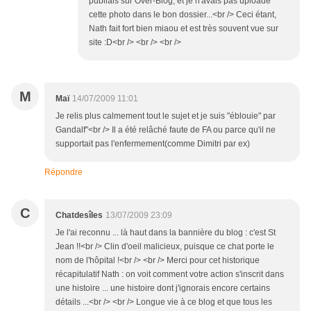
publiais sur Over-Blog, et je n'avais pas uploadé
cette photo dans le bon dossier...<br /> Ceci étant,
Nath fait fort bien miaou et est très souvent vue sur
site :D<br /> <br /> <br />
M
Maï
14/07/2009 11:01
Je relis plus calmement tout le sujet et je suis "éblouie" par
Gandalf"<br /> Il a été relâché faute de FA ou parce qu'il ne
supportait pas l'enfermement(comme Dimitri par ex)
Répondre
C
Chatdesîles
13/07/2009 23:09
Je l'ai reconnu ... là haut dans la bannière du blog : c'est St
Jean !!<br /> Clin d'oeil malicieux, puisque ce chat porte le
nom de l'hôpital !<br /> <br /> Merci pour cet historique
récapitulatif Nath : on voit comment votre action s'inscrit dans
une histoire ... une histoire dont j'ignorais encore certains
détails ...<br /> <br /> Longue vie à ce blog et que tous les