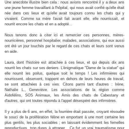
Une anecdote illustre bien cela : nous avions rencontré il y a deux ans
une jeune femme travaillant à l'hôpital, qui nous avait confié qu'elle était
née dans ces lieux et qu'elle avait toujours connu les chats qui y
vivaient. Comme sa mère l'avait fait avant elle, elle nourrissait, et
nourrit encore les chats et en a adopté...
Nous tenons donc à citer ici et remercier ces personnes, mères-
nourricières, personnel hospitalier, malades, associations, qui eux aussi
ont été un jour touchés par le regard de ces chats et leurs sont venus
en aide.
Laura, dont l'histoire est attachée à ces lieux, et qui depuis dix ans
nourrit les chats sur ses deniers. L'énigmatique "Dame de la statue" qui
elle nourrit les poilus, quelque soit le temps ! Les infirmières qui
nourrissent, observent, trappent en dehors de leurs heures de travail,
se sont attachées à ces vies. Citons parmi tant d'autres : Irène,
Nathalie L., Geneviève. Les associations de la région comme
Aidofélins, SOS Animaux, les Amis des chats de Cabestany et
d'autres, qui ont toutes répondu à l'appel désespéré des infirmières.
Il y a plus de 6 ans, en effet, la fourrière était passée, croyant résoudre
le souci de la prolifération féline en emportant à une mort certaine les
plus gentils, les plus sociables ; en laissant évidemment les femelles
reproductives, trop dures à attraper... Ce fut un vrai traumatisme pour