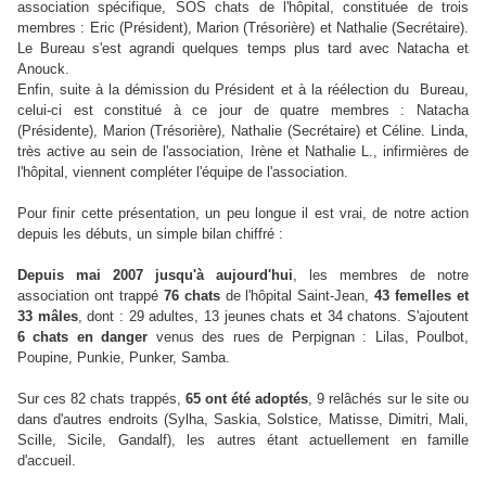
association spécifique, SOS chats de l'hôpital, constituée de trois
membres : Eric (Président), Marion (Trésorière) et Nathalie (Secrétaire).
Le Bureau s'est agrandi quelques temps plus tard avec Natacha et
Anouck.
Enfin, suite à la démission du Président et à la réélection du Bureau,
celui-ci est constitué à ce jour de quatre membres : Natacha
(Présidente), Marion (Trésorière), Nathalie (Secrétaire) et Céline. Linda,
très active au sein de l'association, Irène et Nathalie L., infirmières de
l'hôpital, viennent compléter l'équipe de l'association.
Pour finir cette présentation, un peu longue il est vrai, de notre action
depuis les débuts, un simple bilan chiffré :
Depuis mai 2007 jusqu'à aujourd'hui
, les membres de notre
association ont trappé
76 chats
de l'hôpital Saint-Jean,
43 femelles et
33 mâles
, dont : 29 adultes, 13 jeunes chats et 34 chatons. S'ajoutent
6 chats en danger
venus des rues de Perpignan : Lilas, Poulbot,
Poupine, Punkie, Punker, Samba.
Sur ces 82 chats trappés,
65 ont été adoptés
, 9 relâchés sur le site ou
dans d'autres endroits (Sylha, Saskia, Solstice, Matisse, Dimitri, Mali,
Scille, Sicile, Gandalf), les autres étant actuellement en famille
d'accueil.