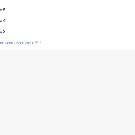
e 5
e 4
e 3
s créatrices de la VF !
e 2
e 1
e Mektoub My Love arrive enfin ! Rencontre avec Shaïn Boumedine et Sal
i : après Toni en famille
elle réalise le bouleversant Dites lui que je l'aime
ais ! Rencontre autour de Vie privée de Rebecca Zlotowski
 de Marguerite, Grave... Rencontre avec Ella Rumpf
 Les Rêveurs, un film intime sur la santé mentale