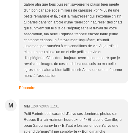
galère afin que tous puissent savourer le plaisir bien mérité
d'un bon canapé et de milliers de caresses.<br /> Juste une
petite remarque et là, c'est la "maitresse" qui s'exprime : Nath,
tu parles dans ton article d'une "sélection naturelle" des chats
qui survivent sur le site de l'hôpital; sans le travail de votre
association, ma belle Esquisse trappée encore toute jeune
chatonne et dans un état vraiment inquiétant, n'aurait
justement pas survécu à ces conditions de vie. Aujourd'hui,
elle a un peu plus d'un an et elle pétille de vie et
d'espièglerie. C'est donc toujours avec le coeur serré que je
revois des images de ces sordides sous-sols où ma belle
tigresse de salon a bien failli mourir. Alors, encore un énorme
merci à l'association.
Répondre
M
Maï
12/07/2009 11:31
Petit Farimir, petit caramel J'ai vu ces dernières photos sur
Rescue Il a l'air vraiment heureux<br /> Et la belle Camille, le
beau Saroumane<br /> Et l'autre fois sur un post j'ai vu une
splendide"noire" il me semble<br /> Bon dimanche