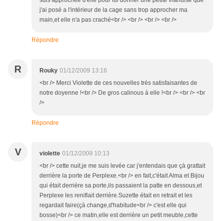
suis approchée d'elle pour lui donner une petite friandise que
j'ai posé a l'intérieur de la cage sans trop approcher ma
main,et elle n'a pas craché<br /> <br /> <br /> <br />
Répondre
R
Rouky
01/12/2009 13:16
<br /> Merci Violette de ces nouvelles trés satisfaisantes de
notre doyenne !<br /> De gros calinous à elle !<br /> <br /> <br
/>
Répondre
V
violette
01/12/2009 10:13
<br /> cette nuit,je me suis levée car j'entendais que çà grattait
derrière la porte de Perplexe.<br /> en fait,c'était Alma et Bijou
qui était derrière sa porte,ils passaient la patte en dessous,et
Perplexe les reniflait derrière.Suzette était en retrait et les
regardait faire(çà change,d'habitude<br /> c'est elle qui
bosse)<br /> ce matin,elle est derrière un petit meuble,cette