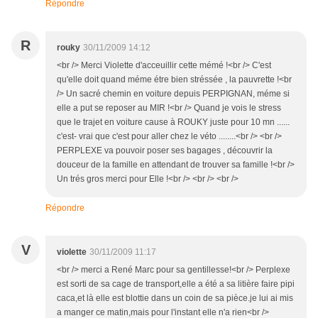
Répondre
R
rouky
30/11/2009 14:12
<br /> Merci Violette d'acceuillir cette mémé !<br /> C'est
qu'elle doit quand méme étre bien stréssée , la pauvrette !<br
/> Un sacré chemin en voiture depuis PERPIGNAN, méme si
elle a put se reposer au MIR !<br /> Quand je vois le stress
que le trajet en voiture cause à ROUKY juste pour 10 mn ......
c'est- vrai que c'est pour aller chez le véto ........<br /> <br />
PERPLEXE va pouvoir poser ses bagages , découvrir la
douceur de la famille en attendant de trouver sa famille !<br />
Un trés gros merci pour Elle !<br /> <br /> <br />
Répondre
V
violette
30/11/2009 11:17
<br /> merci a René Marc pour sa gentillesse!<br /> Perplexe
est sorti de sa cage de transport,elle a été a sa litière faire pipi
caca,et là elle est blottie dans un coin de sa pièce.je lui ai mis
a manger ce matin,mais pour l'instant elle n'a rien<br />