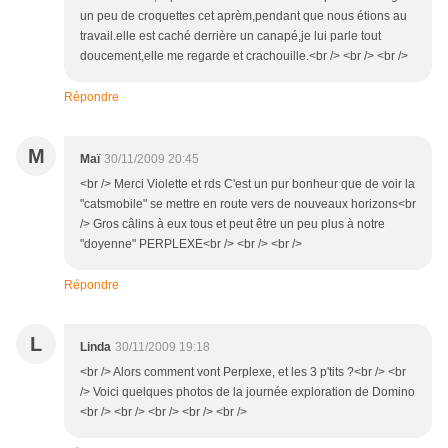
un peu de croquettes cet aprèm,pendant que nous étions au
travail.elle est caché derrière un canapé,je lui parle tout
doucement,elle me regarde et crachouille.<br /> <br /> <br />
Répondre
M
Maï
30/11/2009 20:45
<br /> Merci Violette et rds C'est un pur bonheur que de voir la
"catsmobile" se mettre en route vers de nouveaux horizons<br
/> Gros câlins à eux tous et peut être un peu plus à notre
"doyenne" PERPLEXE<br /> <br /> <br />
Répondre
L
Linda
30/11/2009 19:18
<br /> Alors comment vont Perplexe, et les 3 p'tits ?<br /> <br
/> Voici quelques photos de la journée exploration de Domino
<br /> <br /> <br /> <br /> <br />