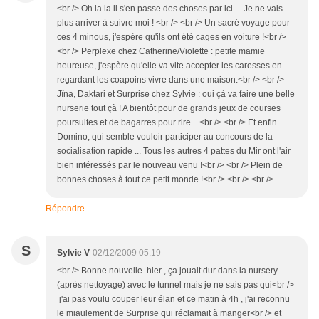
<br /> Oh la la il s'en passe des choses par ici ... Je ne vais
plus arriver à suivre moi ! <br /> <br /> Un sacré voyage pour
ces 4 minous, j'espère qu'ils ont été cages en voiture !<br />
<br /> Perplexe chez Catherine/Violette : petite mamie
heureuse, j'espère qu'elle va vite accepter les caresses en
regardant les coapoins vivre dans une maison.<br /> <br />
Jîna, Daktari et Surprise chez Sylvie : oui çà va faire une belle
nurserie tout çà ! A bientôt pour de grands jeux de courses
poursuites et de bagarres pour rire ...<br /> <br /> Et enfin
Domino, qui semble vouloir participer au concours de la
socialisation rapide ... Tous les autres 4 pattes du Mir ont l'air
bien intéressés par le nouveau venu !<br /> <br /> Plein de
bonnes choses à tout ce petit monde !<br /> <br /> <br />
Répondre
S
Sylvie V
02/12/2009 05:19
<br /> Bonne nouvelle hier , ça jouait dur dans la nursery
(après nettoyage) avec le tunnel mais je ne sais pas qui<br />
j'ai pas voulu couper leur élan et ce matin à 4h , j'ai reconnu
le miaulement de Surprise qui réclamait à manger<br /> et