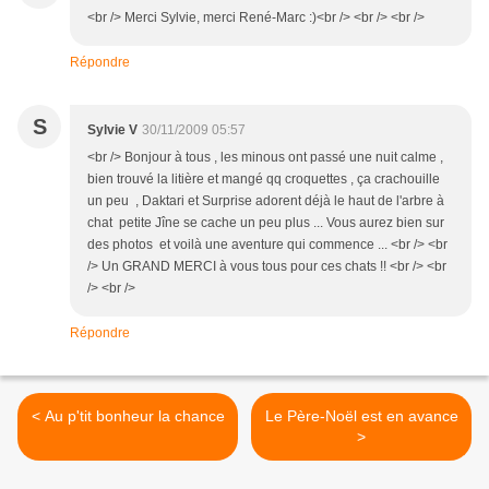
<br /> Merci Sylvie, merci René-Marc :)<br /> <br /> <br />
Répondre
S
Sylvie V
30/11/2009 05:57
<br /> Bonjour à tous , les minous ont passé une nuit calme ,
bien trouvé la litière et mangé qq croquettes , ça crachouille
un peu , Daktari et Surprise adorent déjà le haut de l'arbre à
chat petite Jîne se cache un peu plus ... Vous aurez bien sur
des photos et voilà une aventure qui commence ... <br /> <br
/> Un GRAND MERCI à vous tous pour ces chats !! <br /> <br
/> <br />
Répondre
< Au p'tit bonheur la chance
Le Père-Noël est en avance
>