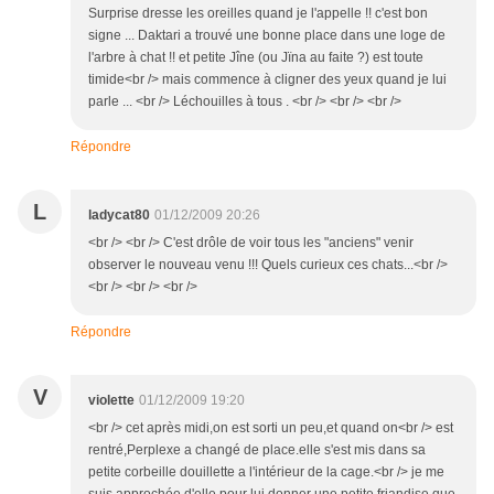
Surprise dresse les oreilles quand je l'appelle !! c'est bon
signe ... Daktari a trouvé une bonne place dans une loge de
l'arbre à chat !! et petite Jîne (ou Jïna au faite ?) est toute
timide<br /> mais commence à cligner des yeux quand je lui
parle ... <br /> Léchouilles à tous . <br /> <br /> <br />
Répondre
L
ladycat80
01/12/2009 20:26
<br /> <br /> C'est drôle de voir tous les "anciens" venir
observer le nouveau venu !!! Quels curieux ces chats...<br />
<br /> <br /> <br />
Répondre
V
violette
01/12/2009 19:20
<br /> cet après midi,on est sorti un peu,et quand on<br /> est
rentré,Perplexe a changé de place.elle s'est mis dans sa
petite corbeille douillette a l'intérieur de la cage.<br /> je me