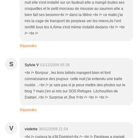
nuit elle s'est installé sur un fauteuil.elle a mangé toutes ses
croquettes et le petit morceau de mousse au saumon.elle a
bien fait ses besoins<br /> dans la litière.<br /> ce matin,j'ai
mis la cage de transport de perplexe ver les miens,ils l'ont
reniflé tous les 4,Alma s'est mème installé dedans.<br /> <br
/> <br />
Répondre
S
Sylvie V
01/12/2009 05:38
<br /> Bonjour , les trois bébés mangent bien et font
connaissance des joujoux cette nuit j'ai entendu une balle
roulée ...<br /> je sais pas si je peux mettre des photos sur le
blog ? mais j'en ai mis sur SOS Refuges Léchouilles de
Daktari ,<br /> Surprise et Jîne !!<br /> <br /> <br />
Répondre
V
violette
30/11/2009 21:54
<br /> curieux,le p'tit Domino!<br /> <br /> Perplexe a mangé