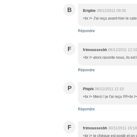
B
Brigitte
09/12/2011 09:30
<br /> J'ai reçu avant-hier le c
Répondre
F
frimoussesbh
06/12/2011 12:1
<br /> alors raconte nous, ils es
Répondre
P
Phiphi
06/12/2011 12:10
<br /> Merci ! je l'ai reçu !!!!!<br
Répondre
F
frimoussesbh
30/11/2011 19:10
<br /> le chèque est posté et on 