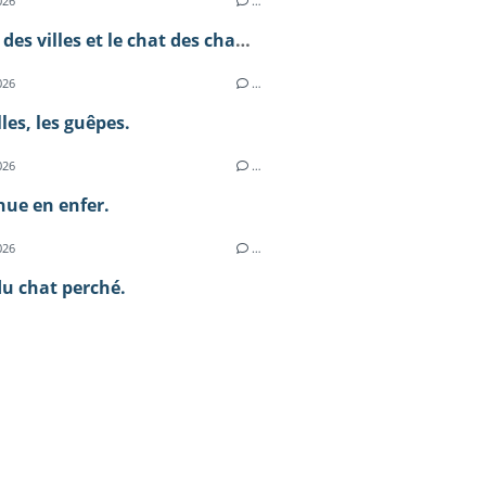
026
…
Le chat des villes et le chat des champs.
026
…
lles, les guêpes.
026
…
ue en enfer.
026
…
du chat perché.