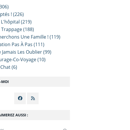
306)
ptés !
(226)
 L'hôpital
(219)
e Trappage
(188)
erchons Une Famille !
(119)
sation Pas À Pas
(111)
 Jamais Les Oublier
(99)
urage-Co-Voyage
(10)
 Chat
(6)
Z-MOI
IMEREZ AUSSI :