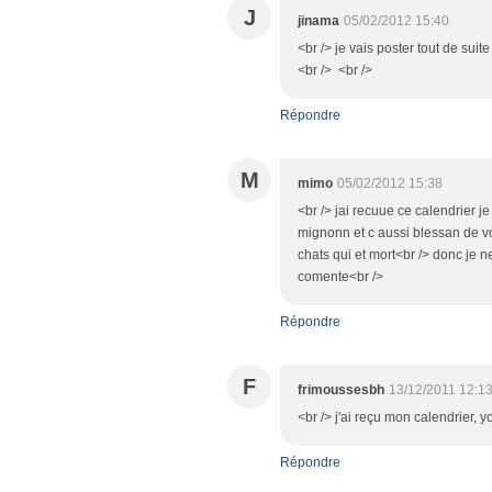
J
jinama
05/02/2012 15:40
<br /> je vais poster tout de su
<br /> <br />
Répondre
M
mimo
05/02/2012 15:38
<br /> jai recuue ce calendrier 
mignonn et c aussi blessan de vo
chats qui et mort<br /> donc je n
comente<br />
Répondre
F
frimoussesbh
13/12/2011 12:1
<br /> j'ai reçu mon calendrier, yo
Répondre