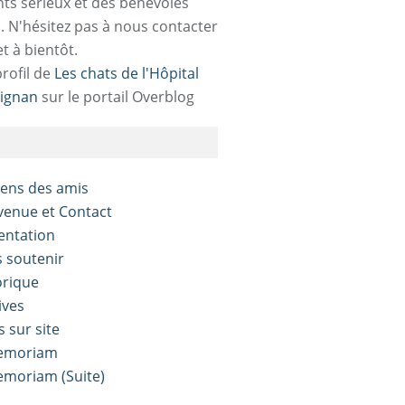
ts sérieux et des bénévoles
. N'hésitez pas à nous contacter
et à bientôt.
profil de
Les chats de l'Hôpital
ignan
sur le portail Overblog
liens des amis
nvenue et Contact
sentation
s soutenir
orique
ives
s sur site
Memoriam
Memoriam (Suite)