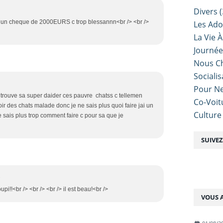
Divers
(
ite un cheque de 2000EURS c trop blessannn<br /> <br />
Les Ado
La Vie À
Journé
Nous Ch
Sociali
Pour Ne
je trouve sa super daider ces pauvre chatss c tellemen
Co-Voit
ir des chats malade donc je ne sais plus quoi faire jai un
Culture
e sais plus trop comment faire c pour sa que je
SUIVE
3
upi!!<br /> <br /> <br /> il est beau!<br />
VOUS A