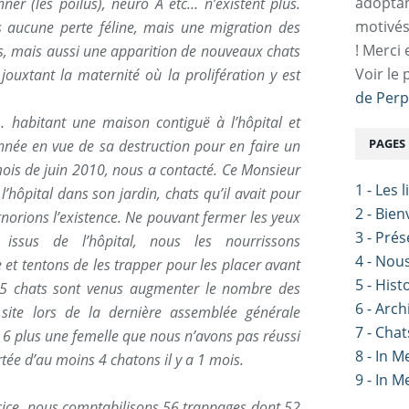
adoptan
nner (les poilus), neuro A etc… n’existent plus.
motivés
aucune perte féline, mais une migration des
! Merci 
rs, mais aussi une apparition de nouveaux chats
Voir le 
jouxtant la maternité où la prolifération y est
de Perp
… habitant une maison contiguë à l’hôpital et
PAGES
année en vue de sa destruction pour en faire un
mois de juin 2010, nous a contacté. Ce Monsieur
1 - Les 
’hôpital dans son jardin, chats qu’il avait pour
2 - Bie
ignorions l’existence. Ne pouvant fermer les yeux
3 - Pré
issus de l’hôpital, nous les nourrissons
4 - Nou
t tentons de les trapper pour les placer avant
5 - Hist
15 chats sont venus augmenter le nombre des
6 - Arch
 site lors de la dernière assemblée générale
7 - Chat
ter 6 plus une femelle que nous n’avons pas réussi
8 - In 
tée d’au moins 4 chatons il y a 1 mois.
9 - In 
cice, nous comptabilisons 56 trappages dont 52