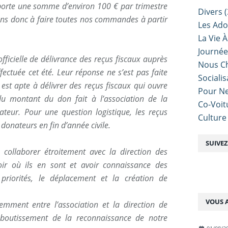
rte une somme d’environ 100 € par trimestre
Divers
(
sons donc à faire toutes nos commandes à partir
Les Ado
La Vie À
Journé
ficielle de délivrance des reçus fiscaux auprès
Nous Ch
ffectuée cet été. Leur réponse ne s’est pas faite
Sociali
 est apte à délivrer des reçus fiscaux qui ouvre
Pour Ne
u montant du don fait à l’association de la
Co-Voit
ateur. Pour une question logistique, les reçus
Culture
 donateurs en fin d’année civile.
SUIVE
 collaborer étroitement avec la direction des
oir où ils en sont et avoir connaissance des
priorités, le déplacement et la création de
VOUS A
mment entre l’association et la direction de
l’aboutissement de la reconnaissance de notre