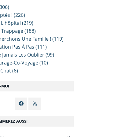
306)
ptés !
(226)
 L'hôpital
(219)
e Trappage
(188)
erchons Une Famille !
(119)
sation Pas À Pas
(111)
 Jamais Les Oublier
(99)
urage-Co-Voyage
(10)
 Chat
(6)
Z-MOI
IMEREZ AUSSI :