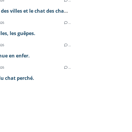
026
…
Le chat des villes et le chat des champs.
026
…
lles, les guêpes.
026
…
ue en enfer.
026
…
du chat perché.