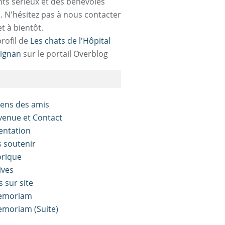
ts sérieux et des bénévoles
. N'hésitez pas à nous contacter
et à bientôt.
profil de
Les chats de l'Hôpital
ignan
sur le portail Overblog
liens des amis
nvenue et Contact
sentation
s soutenir
orique
ives
s sur site
Memoriam
Memoriam (Suite)