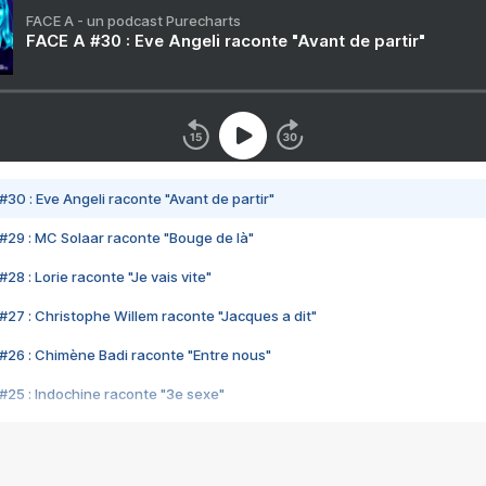
FACE A - un podcast Purecharts
FACE A #30 : Eve Angeli raconte "Avant de partir"
#30 : Eve Angeli raconte "Avant de partir"
#29 : MC Solaar raconte "Bouge de là"
28 : Lorie raconte "Je vais vite"
#27 : Christophe Willem raconte "Jacques a dit"
#26 : Chimène Badi raconte "Entre nous"
#25 : Indochine raconte "3e sexe"
#24 : Zaho raconte "C'est chelou"
#23 : Patrick Bruel raconte "Au café des délices"