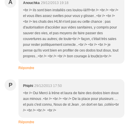
A
Anouchka
29/12/2013 19:18
<br /> ils sont bien installés ces loulou-là!!!!<br /> <br /> <br />
et vous êtes assez sveltes pour vous y glisser...<br /> <br />
<br /> les chats des HLM n'ont pas eu cette chance : pas
d'autorisation d'accéder aux vides sanitaires, y compris pour
sauver des vies, et pas moyens de faire passer des
couvertures au autres; de toute<br /> façon, c'était très sales
pour rester politiquement correcte...<br /> <br /> <br /> je
pense qu'ils vont bien en profiter de ces dodos tout doux, tout
propres...<br /> <br /> <br /> bon courage à tou(te)s<br />
Répondre
P
Phiphi
29/12/2013 17:50
<br /> Oui Merci à Iréne et laura de faire des dodos bien doux
aux minous .<br /> <br /> <br /> De la place pour plusieurs ....
et puis c'est connu, Nous de st Jean , on dort en tas ,collés<br
/> <br /> <br /> <br />
Répondre