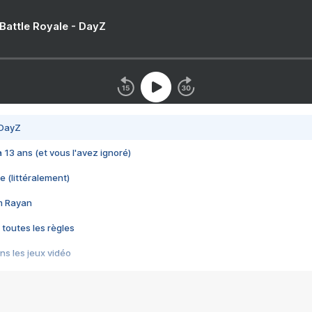
 Battle Royale - DayZ
 DayZ
 a 13 ans (et vous l'avez ignoré)
e (littéralement)
im Rayan
 toutes les règles
s les jeux vidéo
us choquant de Rockstar ? - Le scandale BULLY
e plus moche de Steam