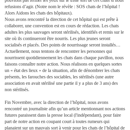
pouvions pas fermer les yeux sur le triste sort de ces chats si nous
refusions d’agir. (Notre nom le révèle : SOS chats de l’hôpital !
Alors Aidons les chats des hôpitaux).
Nous avons rencontré la direction de cet hôpital qui est prête à
collaborer, une convention est en cours de rédaction. Les chats
adultes les plus sauvages seront stérilisés, identifiés et remis sur le
site où ils continueront être nourris. Les plus jeunes seront
socialisés et placés. Des points de nourrissage seront installés…
Actuellement, nous tentons de rencontrer les personnes qui
nourrissent quotidiennement les chats dans chaque pavillon, nous
faisons connaître notre action. Nous réalisons en quelques sortes
un « état des lieux » de la situation, afin de dénombrer les chats
présents, les farouches des sociables, les stérilisés (une autre
association en avait stérilisé une partie il y a plus de 3 ans) des
non stérilisés.
Fin Novembre, avec la direction de l’hôpital, nous avons
rencontré un journaliste afin qu’un article mentionnant nos actions
futures paraissent dans la presse local (l'indépendant), pour faire
part de notre action en coupant court à toutes rumeurs qui
planaient sur un mauvais sort à venir pour les chats de l’hôpital de