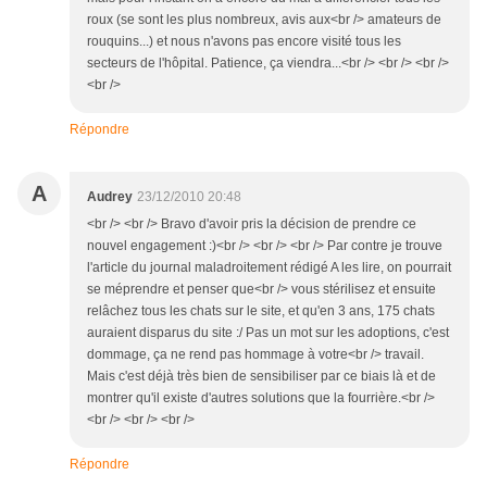
roux (se sont les plus nombreux, avis aux<br /> amateurs de
rouquins...) et nous n'avons pas encore visité tous les
secteurs de l'hôpital. Patience, ça viendra...<br /> <br /> <br />
<br />
Répondre
A
Audrey
23/12/2010 20:48
<br /> <br /> Bravo d'avoir pris la décision de prendre ce
nouvel engagement :)<br /> <br /> <br /> Par contre je trouve
l'article du journal maladroitement rédigé A les lire, on pourrait
se méprendre et penser que<br /> vous stérilisez et ensuite
relâchez tous les chats sur le site, et qu'en 3 ans, 175 chats
auraient disparus du site :/ Pas un mot sur les adoptions, c'est
dommage, ça ne rend pas hommage à votre<br /> travail.
Mais c'est déjà très bien de sensibiliser par ce biais là et de
montrer qu'il existe d'autres solutions que la fourrière.<br />
<br /> <br /> <br />
Répondre