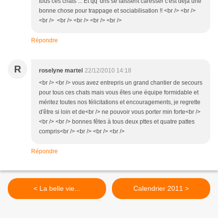
tous ces chats ... Et qq 'uns se laissent caresser c'est déjà une
bonne chose pour trappage et sociabilisation !! <br /> <br />
<br /> <br /> <br /> <br /> <br />
Répondre
R
roselyne martel
22/12/2010 14:18
<br /> <br /> vous avez entrepris un grand chantier de secours
pour tous ces chats mais vous êtes une équipe formidable et
méritez toutes nos félicitations et encouragements, je regrette
d'être si loin et de<br /> ne pouvoir vous porter min forte<br />
<br /> <br /> bonnes fêtes à tous deux pttes et quatre pattes
compris<br /> <br /> <br /> <br />
Répondre
< La belle vie...
Calendrier 2011 >