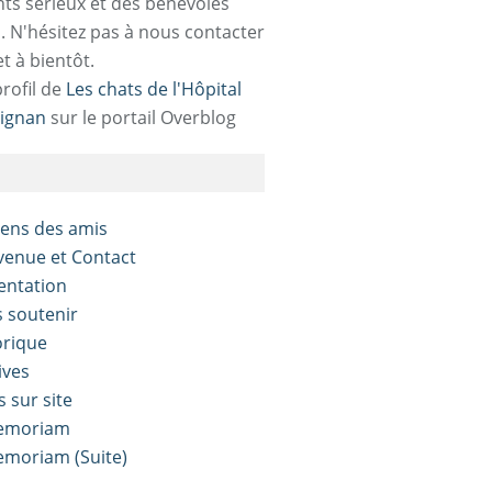
ts sérieux et des bénévoles
. N'hésitez pas à nous contacter
et à bientôt.
profil de
Les chats de l'Hôpital
ignan
sur le portail Overblog
liens des amis
nvenue et Contact
sentation
s soutenir
orique
ives
s sur site
Memoriam
Memoriam (Suite)