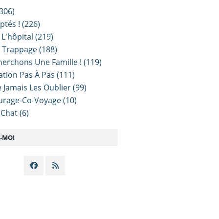
306)
ptés !
(226)
 L'hôpital
(219)
e Trappage
(188)
erchons Une Famille !
(119)
sation Pas À Pas
(111)
 Jamais Les Oublier
(99)
urage-Co-Voyage
(10)
 Chat
(6)
Z-MOI