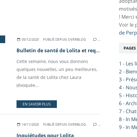
adoptan
motivés
! Merci 
Voir le 
de Perp
05/12/2020
PUBLIÉ DEPUIS OVERBLOG
…
PAGES
Bulletin de santé de Lolita et requiem pour Titou.
Cette semaine, nous vous donnons
1 - Les 
quelques nouvelles, un peu meilleures,
2 - Bie
de la santé de Lolita chez Laura
3 - Pré
(évoquée...
4 - Nou
5 - Hist
6 - Arch
EN SAVOIR PLUS
7 - Chat
8 - In 
14/11/2020
PUBLIÉ DEPUIS OVERBLOG
…
9 - In 
Inquiétudes pour Lolita