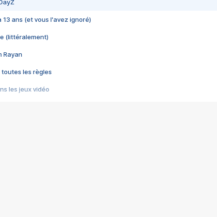
 DayZ
 a 13 ans (et vous l'avez ignoré)
e (littéralement)
im Rayan
 toutes les règles
s les jeux vidéo
us choquant de Rockstar ? - Le scandale BULLY
e plus moche de Steam
du RÊVE tourne au CAUCHEMAR
pendant 8 heures
it… à tort
umiliés par un jeu vidéo
ire - Final Fantasy 8