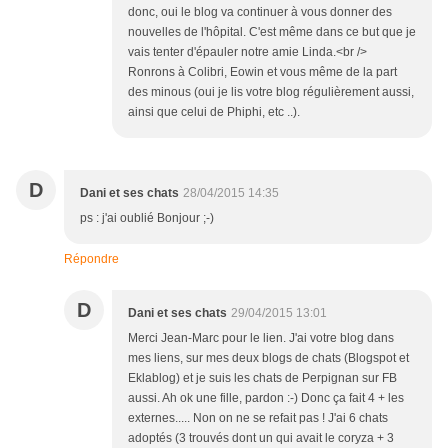
donc, oui le blog va continuer à vous donner des
nouvelles de l'hôpital. C'est même dans ce but que je
vais tenter d'épauler notre amie Linda.<br />
Ronrons à Colibri, Eowin et vous même de la part
des minous (oui je lis votre blog régulièrement aussi,
ainsi que celui de Phiphi, etc ..).
D
Dani et ses chats
28/04/2015 14:35
ps : j'ai oublié Bonjour ;-)
Répondre
D
Dani et ses chats
29/04/2015 13:01
Merci Jean-Marc pour le lien. J'ai votre blog dans
mes liens, sur mes deux blogs de chats (Blogspot et
Eklablog) et je suis les chats de Perpignan sur FB
aussi. Ah ok une fille, pardon :-) Donc ça fait 4 + les
externes..... Non on ne se refait pas ! J'ai 6 chats
adoptés (3 trouvés dont un qui avait le coryza + 3