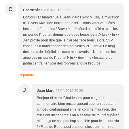
C
Chatdesîles
28/04/2015 20:09
Bonjour ! Et bienvenue à Jean-Marc ! ;)<br /> Oui, la migration
d'OB vers Kiwi, une horreur en effet .... mais vous vous êtes
très bien débrouillés ! Bravo !<br /> Merci à lui d'être avec les
minets de l'hôpital, depuis quelques temps déjà ;)<br /> <br />
J'en profite pour dire que je n'ai pas face bouc, alors, SVP
continuez à nous donner des nouvelles ici ... <br /> Le blog
des chats de l'hôpital est dans mes favoris ... Normal, on les
aime ces minets de l'hôpital !<br /> Eowin (ex locataire du
jardin central) envoie des ronrons à toute l'équipe !
Répondre
J
Jean-Marc
28/04/2015 20:26
Bonjour et merci ChatdesIles pour ce gentil
commentaire bien encourageant pour un débutant.
Un peu contraignant en effet comme migration, des
trucs ont disparu mais on a essayé de tout récupérer
et que ça ne soit pas trop sensible pour le lecteur.<br
/> Face de Bouc, c'est pas non plus trop mon truc,