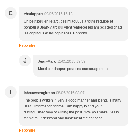
C
chadappart
09/05/2015 15:13
Un petit peu en retard, des miaouuus à toute l'équipe et
bonjour à Jean-Marc qui vient renforcer les ami(e)s des chats,
les copinous et les copinettes. Ronrons.
Répondre
J
Jean-Marc
11/05/2015 19:39
Merci chadappart pour ces encouragements
I
inbouwmengkraan
08/05/2015 08:07
The post is written in very a good manner and it entails many
useful information for me. I am happy to find your
distinguished way of writing the post. Now you make it easy
for me to understand and implement the concept.
Répondre