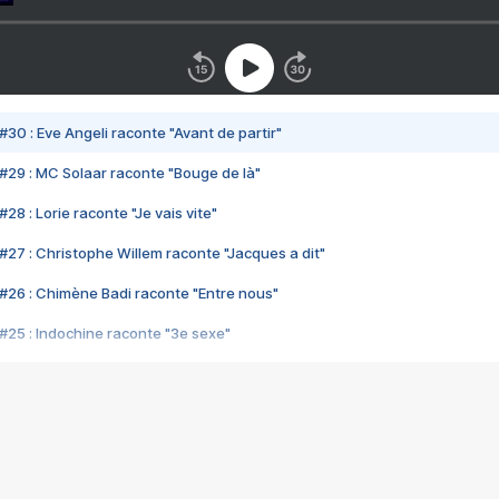
#30 : Eve Angeli raconte "Avant de partir"
#29 : MC Solaar raconte "Bouge de là"
28 : Lorie raconte "Je vais vite"
#27 : Christophe Willem raconte "Jacques a dit"
#26 : Chimène Badi raconte "Entre nous"
#25 : Indochine raconte "3e sexe"
#24 : Zaho raconte "C'est chelou"
#23 : Patrick Bruel raconte "Au café des délices"
#22 : Kyo raconte "Le chemin"
#21 : Nolwenn Leroy raconte "Cassé"