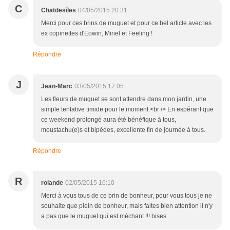
C
Chatdesîles
04/05/2015 20:31
Merci pour ces brins de muguet et pour ce bel article avec les
ex copinettes d'Eowin, Miriel et Feeling !
Répondre
J
Jean-Marc
03/05/2015 17:05
Les fleurs de muguet se sont attendre dans mon jardin, une
simple tentative timide pour le moment.<br /> En espérant que
ce weekend prolongé aura été bénéfique à tous,
moustachu(e)s et bipèdes, excellente fin de journée à tous.
Répondre
R
rolande
02/05/2015 16:10
Merci à vous tous de ce brin de bonheur, pour vous tous je ne
souhaite que plein de bonheur, mais faites bien attention il n'y
a pas que le muguet qui est méchant !!! bises