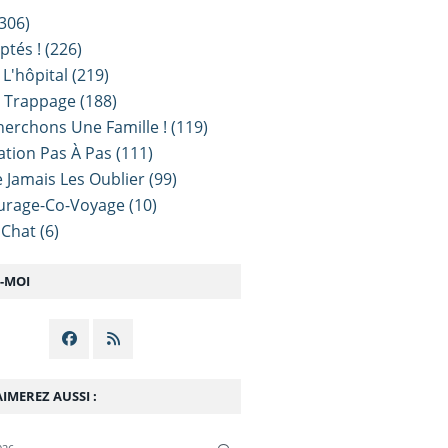
306)
ptés !
(226)
 L'hôpital
(219)
e Trappage
(188)
erchons Une Famille !
(119)
sation Pas À Pas
(111)
 Jamais Les Oublier
(99)
urage-Co-Voyage
(10)
 Chat
(6)
Z-MOI
IMEREZ AUSSI :