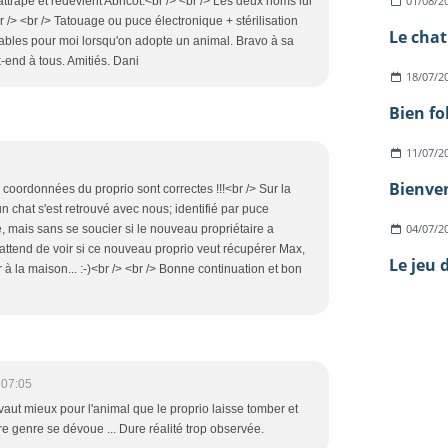
01/08/2
rattrape et redevient Abricot.<br /> <br /> Les deux noms lui
<br /> <br /> Tatouage ou puce électronique + stérilisation
ables pour moi lorsqu'on adopte un animal. Bravo à sa
-end à tous. Amitiés. Dani
18/07/2
Bien fo
11/07/2
Bienven
es coordonnées du proprio sont correctes !!!<br /> Sur la
 un chat s'est retrouvé avec nous; identifié par puce
04/07/2
é, mais sans se soucier si le nouveau propriétaire a
 attend de voir si ce nouveau proprio veut récupérer Max,
Le jeu 
r à la maison... :-)<br /> <br /> Bonne continuation et bon
 07:05
vaut mieux pour l'animal que le proprio laisse tomber et
e genre se dévoue ... Dure réalité trop observée.