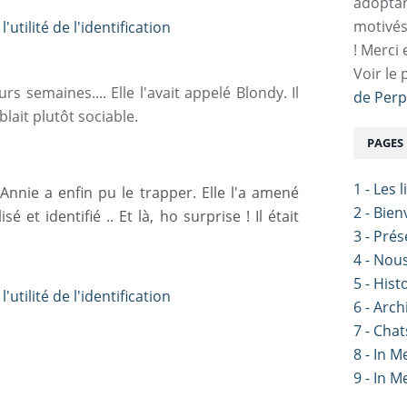
adoptan
motivés
! Merci 
Voir le 
urs semaines....
Elle l'avait appelé Blondy.
Il
de Perp
blait plutôt sociable.
PAGES
1 - Les 
 Annie a enfin pu le trapper.
Elle l'a amené
2 - Bie
lisé et identifié ..
Et là, ho surprise !
Il était
3 - Pré
4 - Nou
5 - Hist
6 - Arch
7 - Chat
8 - In 
9 - In 