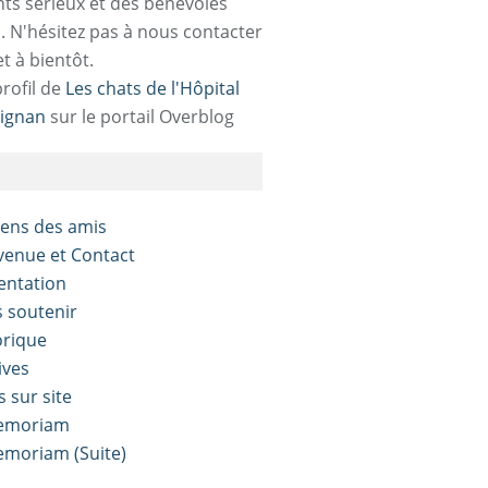
ts sérieux et des bénévoles
. N'hésitez pas à nous contacter
et à bientôt.
profil de
Les chats de l'Hôpital
ignan
sur le portail Overblog
liens des amis
nvenue et Contact
sentation
s soutenir
orique
ives
s sur site
Memoriam
Memoriam (Suite)