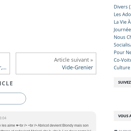
Divers
(
Les Ado
La Vie À
Journé
Nous Ch
Sociali
Pour Ne
Co-Voit
Un petit brin porte-bonheur, oui ... mais ...
Vide-Grenier
Culture
SUIVE
ICLE
VOUS A
8:04
e les aime ♥<br /> <br /> Abricot devient Blondy mais son