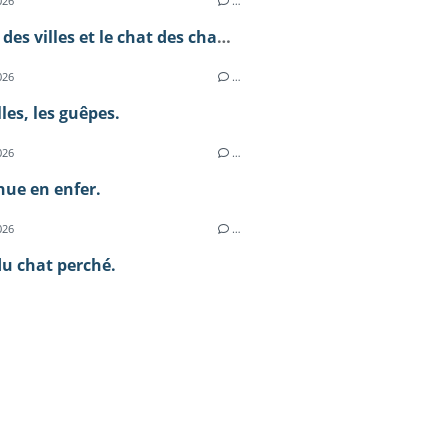
026
…
Le chat des villes et le chat des champs.
026
…
lles, les guêpes.
026
…
ue en enfer.
026
…
du chat perché.