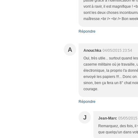
passé grâce à l'identification le 
vont à ravir, il est magnifique ! 
sont les deux choses incontourn
maîtresse.<br /> <br /> Bon week
Répondre
A
Anouchka
04/05/2015 23:54
Oui, très utile... surtout quand l
caserne militaire où je travaille,
électronique, la proprio l'a donn
envoyé les papiers !!!... Donc on
sinon, ben ça fera un 8° chat noi
courage.
Répondre
J
Jean-Marc
05/05/2015
Remarquez, des fois, il 
que quelqu'un dans votr