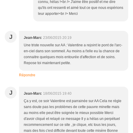
connu, hélas !<br /> J'aime être positif et me dire
qu'ils ont ressenti et aimé tout ce que nous espérions
leur apporter<br /> Merci
J
Jean-Marc
23/06/2015 20:19
Une triste nouvelle sur AA : Valentine a rejoint le pont de l'arc-
en-ciel dans son sommeil. Au moins a t'elle eu la chance de
connaitre quelques mois entourée d'affection et de soins.
Repose toi maintenant petite.
Répondre
J
Jean-Marc
18/06/2015 19:40
Ça y est, ce soir Valentine est parrainée sur AA Cela ne règle
sans doute pas les problèmes de cette pauvre minette mais
au moins elle peut être soignée le mieux possible Merci
d'avoir cliqué et relayé ce message Il y a hélas un perpétuel
recommencement sur ce site , je clique, etc tous les jours,
mais des fois c'est difficile devant toute cette misère Bonne