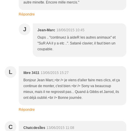
autre minette. Encore mille mercis."
Répondre
J
Jean-Marc
18/06/2015 10:45
Oups .. "continuez à aideR les autres animaux" et
"SuR AA il y a etc ..". Satané clavier, il faut bien un
coupable.
L
libre 3411
13/06/2015 15:27
Bonjour Jean Marc,<br /> je viens d'aller faire mes clics, et ça
continue de monter, c'est bien.<br /> Sony va beaucoup
mieux, mais il ne regrossit pas... Quand à Gibbs et Jarrod, ils
ont déjà oublié.<br /> Bonne journée.
Répondre
C
Chatcdesîles
13/06/2015 11:08