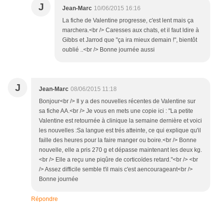
J
Jean-Marc
10/06/2015 16:16
La fiche de Valentine progresse, c'est lent mais ça
marchera.<br /> Caresses aux chats, et il faut ldire à
Gibbs et Jarrod que "ça ira mieux demain !", bientôt
oublié ..<br /> Bonne journée aussi
J
Jean-Marc
08/06/2015 11:18
Bonjour<br /> Il y a des nouvelles récentes de Valentine sur
sa fiche AA.<br /> Je vous en mets une copie ici : "La petite
Valentine est retournée à clinique la semaine dernière et voici
les nouvelles :Sa langue est trés atteinte, ce qui explique qu'il
faille des heures pour la faire manger ou boire.<br /> Bonne
nouvelle, elle a pris 270 g et dépasse maintenant les deux kg.
<br /> Elle a reçu une piqûre de corticoïdes retard."<br /> <br
/> Assez difficile semble t'il mais c'est aencourageant<br />
Bonne journée
Répondre