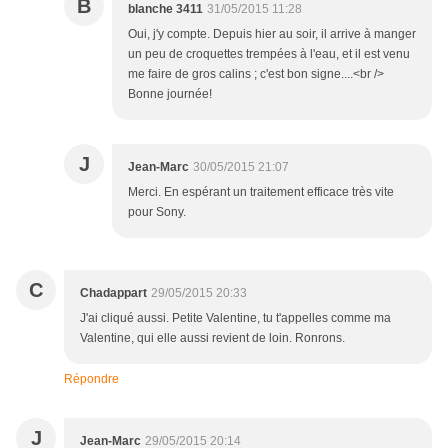
B
blanche 3411
31/05/2015 11:28
Oui, j'y compte. Depuis hier au soir, il arrive à manger
un peu de croquettes trempées à l'eau, et il est venu
me faire de gros calins ; c'est bon signe....<br />
Bonne journée!
J
Jean-Marc
30/05/2015 21:07
Merci. En espérant un traitement efficace très vite
pour Sony.
C
Chadappart
29/05/2015 20:33
J'ai cliqué aussi. Petite Valentine, tu t'appelles comme ma
Valentine, qui elle aussi revient de loin. Ronrons.
Répondre
J
Jean-Marc
29/05/2015 20:14