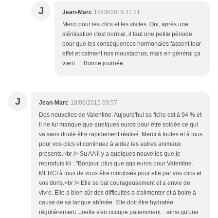
J
Jean-Marc
18/06/2015 11:21
Merci pour les clics et les visites. Oui, après une
stérilisation c'est normal, il faut une petite période
pour que les conséquences hormonales fassent leur
effet et calment nos moustachus, mais en général ça
vient .... Bonne journée
J
Jean-Marc
18/06/2015 09:57
Des nouvelles de Valentine. Aujourd'hui sa fiche est à 94 % et
il ne lui manque que quelques euros pour être soldée ce qui
va sans doute être rapidement réalisé. Merci à toutes et à tous
pour vos clics et continuez à aidez les autres animaux
présents.<br /> Su AA il y a quelques nouvelles que je
reproduis ici : "Bonjour, plus que qqs euros pour Valentine.
MERCI à tous de vous être mobilisés pour elle par vos clics et
vos dons.<br /> Elle se bat courageusement et a envie de
vivre. Elle a bien sûr des difficultés à s'alimenter et à boire à
cause de sa langue abîmée. Elle doit être hydratée
régulièrement. Joëlle s'en occupe patiemment... ainsi qu'une