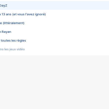
 DayZ
 a 13 ans (et vous l'avez ignoré)
e (littéralement)
im Rayan
 toutes les règles
s les jeux vidéo
us choquant de Rockstar ? - Le scandale BULLY
e plus moche de Steam
du RÊVE tourne au CAUCHEMAR
pendant 8 heures
it… à tort
umiliés par un jeu vidéo