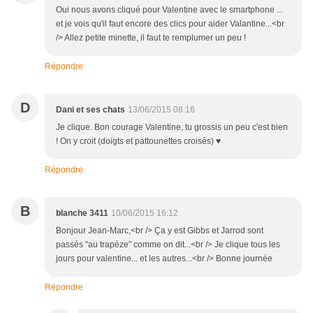
Oui nous avons cliqué pour Valentine avec le smartphone ...
et je vois qu'il faut encore des clics pour aider Valantine...<br
/> Allez petite minette, il faut te remplumer un peu !
Répondre
D
Dani et ses chats
13/06/2015 08:16
Je clique. Bon courage Valentine, tu grossis un peu c'est bien
! On y croit (doigts et pattounettes croisés) ♥
Répondre
B
blanche 3411
10/06/2015 16:12
Bonjour Jean-Marc,<br /> Ça y est Gibbs et Jarrod sont
passés "au trapèze" comme on dit...<br /> Je clique tous les
jours pour valentine... et les autres...<br /> Bonne journée
Répondre