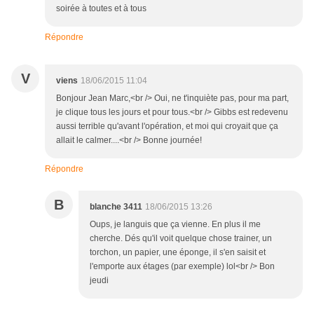
soirée à toutes et à tous
Répondre
V
viens
18/06/2015 11:04
Bonjour Jean Marc,<br /> Oui, ne t'inquiète pas, pour ma part,
je clique tous les jours et pour tous.<br /> Gibbs est redevenu
aussi terrible qu'avant l'opération, et moi qui croyait que ça
allait le calmer....<br /> Bonne journée!
Répondre
B
blanche 3411
18/06/2015 13:26
Oups, je languis que ça vienne. En plus il me
cherche. Dés qu'il voit quelque chose trainer, un
torchon, un papier, une éponge, il s'en saisit et
l'emporte aux étages (par exemple) lol<br /> Bon
jeudi