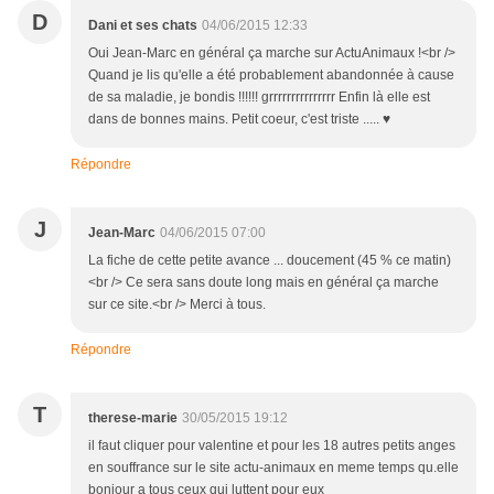
D
Dani et ses chats
04/06/2015 12:33
Oui Jean-Marc en général ça marche sur ActuAnimaux !<br />
Quand je lis qu'elle a été probablement abandonnée à cause
de sa maladie, je bondis !!!!!! grrrrrrrrrrrrrrr Enfin là elle est
dans de bonnes mains. Petit coeur, c'est triste ..... ♥
Répondre
J
Jean-Marc
04/06/2015 07:00
La fiche de cette petite avance ... doucement (45 % ce matin)
<br /> Ce sera sans doute long mais en général ça marche
sur ce site.<br /> Merci à tous.
Répondre
T
therese-marie
30/05/2015 19:12
il faut cliquer pour valentine et pour les 18 autres petits anges
en souffrance sur le site actu-animaux en meme temps qu.elle
bonjour a tous ceux qui luttent pour eux