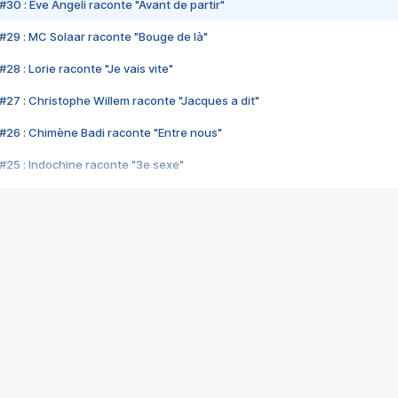
#30 : Eve Angeli raconte "Avant de partir"
#29 : MC Solaar raconte "Bouge de là"
28 : Lorie raconte "Je vais vite"
#27 : Christophe Willem raconte "Jacques a dit"
#26 : Chimène Badi raconte "Entre nous"
#25 : Indochine raconte "3e sexe"
#24 : Zaho raconte "C'est chelou"
#23 : Patrick Bruel raconte "Au café des délices"
#22 : Kyo raconte "Le chemin"
#21 : Nolwenn Leroy raconte "Cassé"
#20 : Patrick Hernandez raconte "Born to be alive"
#19 : Lorie raconte "Près de moi"
#18 : Michael Jones raconte "A nos actes manqués" (avec Jean-Jacque