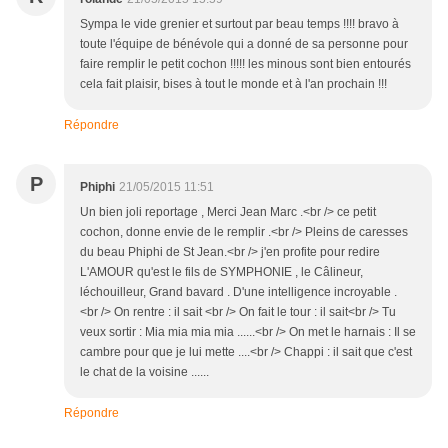
Sympa le vide grenier et surtout par beau temps !!!! bravo à
toute l'équipe de bénévole qui a donné de sa personne pour
faire remplir le petit cochon !!!!! les minous sont bien entourés
cela fait plaisir, bises à tout le monde et à l'an prochain !!!
Répondre
P
Phiphi
21/05/2015 11:51
Un bien joli reportage , Merci Jean Marc .<br /> ce petit
cochon, donne envie de le remplir .<br /> Pleins de caresses
du beau Phiphi de St Jean.<br /> j'en profite pour redire
L'AMOUR qu'est le fils de SYMPHONIE , le Câlineur,
léchouilleur, Grand bavard . D'une intelligence incroyable .
<br /> On rentre : il sait <br /> On fait le tour : il sait<br /> Tu
veux sortir : Mia mia mia mia ......<br /> On met le harnais : Il se
cambre pour que je lui mette ....<br /> Chappi : il sait que c'est
le chat de la voisine ......
Répondre