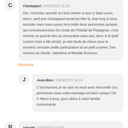
C
chadappart
24/05/2015 11:23
Oui, c'est bien raconté et c'est comme si que j'y étais aussi,
merci, sauf que chadappart aurait pu être là, trop long à vous
raconter mais nous avons rencontré deux personnes sympas
qui connaissent bien les chats de l'hôpital de Perpignan, c'est
comme on peut le dire du incroyable mais vrai, donc si le petit
cochon rose a été rempli, je vais faute de mieux pour le
moment, envoyer petite participation et un petit courrier. Des
ronrons de Dimitri, Valentine et Minette.Ronrons.
Répondre
J
Jean-Marc
25/05/2015 18:16
C'est marrant, je ne sais où vous avez rencontré ces
personnes mais votre message est bien sympa !<br
/> Merci à tous, gros câlins à votre famille
ronronnante
R
rolande
21/05/2015 15:59