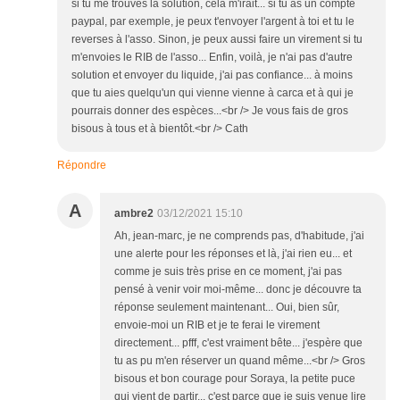
si tu me trouves la solution, cela m'irait... si tu as un compte
paypal, par exemple, je peux t'envoyer l'argent à toi et tu le
reverses à l'asso. Sinon, je peux aussi faire un virement si tu
m'envoies le RIB de l'asso... Enfin, voilà, je n'ai pas d'autre
solution et envoyer du liquide, j'ai pas confiance... à moins
que tu aies quelqu'un qui vienne vienne à carca et à qui je
pourrais donner des espèces...<br /> Je vous fais de gros
bisous à tous et à bientôt.<br /> Cath
Répondre
A
ambre2
03/12/2021 15:10
Ah, jean-marc, je ne comprends pas, d'habitude, j'ai
une alerte pour les réponses et là, j'ai rien eu... et
comme je suis très prise en ce moment, j'ai pas
pensé à venir voir moi-même... donc je découvre ta
réponse seulement maintenant... Oui, bien sûr,
envoie-moi un RIB et je te ferai le virement
directement... pfff, c'est vraiment bête... j'espère que
tu as pu m'en réserver un quand même...<br /> Gros
bisous et bon courage pour Soraya, la petite puce
qui vient de partir... c'est parce que je suis venue lire