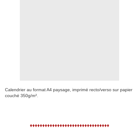
Calendrier au format A4 paysage, imprimé recto/verso sur papier
couché 350g/m².
♦♦♦♦♦♦♦♦♦♦♦♦♦♦♦♦♦♦♦♦♦♦♦♦♦♦♦♦♦♦♦♦