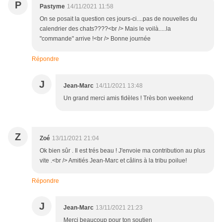
P
Pastyme
14/11/2021 11:58
On se posait la question ces jours-ci....pas de nouvelles du
calendrier des chats????<br /> Mais le voilà.....la
"commande" arrive !<br /> Bonne journée
Répondre
J
Jean-Marc
14/11/2021 13:48
Un grand merci amis fidèles ! Très bon weekend
Z
Zoé
13/11/2021 21:04
Ok bien sûr . Il est trés beau ! J'envoie ma contribution au plus
vite .<br /> Amitiés Jean-Marc et câlins à la tribu poilue!
Répondre
J
Jean-Marc
13/11/2021 21:23
Merci beaucoup pour ton soutien