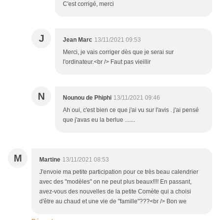
C'est corrigé, merci
J
Jean Marc
13/11/2021 09:53
Merci, je vais corriger dès que je serai sur
l'ordinateur.<br /> Faut pas vieillir
N
Nounou de Phiphi
13/11/2021 09:46
Ah oui, c'est bien ce que j'ai vu sur l'avis . j'ai pensé
que j'avas eu la berlue .......
M
Martine
13/11/2021 08:53
J'envoie ma petite participation pour ce très beau calendrier
avec des "modèles" on ne peut plus beaux!!!! En passant,
avez-vous des nouvelles de la petite Comète qui a choisi
d'être au chaud et une vie de "famille"???<br /> Bon we