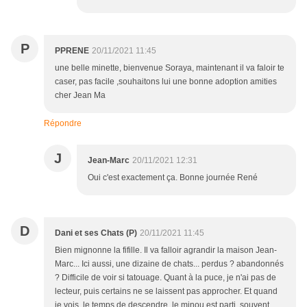
P
PPRENE
20/11/2021 11:45
une belle minette, bienvenue Soraya, maintenant il va faloir te
caser, pas facile ,souhaitons lui une bonne adoption amities
cher Jean Ma
Répondre
J
Jean-Marc
20/11/2021 12:31
Oui c'est exactement ça. Bonne journée René
D
Dani et ses Chats (P)
20/11/2021 11:45
Bien mignonne la fifille. Il va falloir agrandir la maison Jean-
Marc... Ici aussi, une dizaine de chats... perdus ? abandonnés
? Difficile de voir si tatouage. Quant à la puce, je n'ai pas de
lecteur, puis certains ne se laissent pas approcher. Et quand
je vois, le temps de descendre, le minou est parti, souvent.