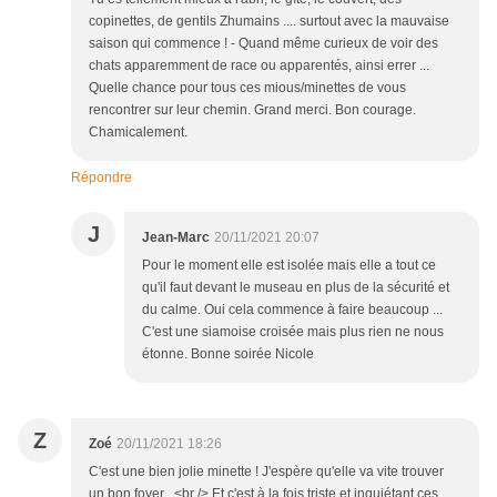
copinettes, de gentils Zhumains .... surtout avec la mauvaise
saison qui commence ! - Quand même curieux de voir des
chats apparemment de race ou apparentés, ainsi errer ...
Quelle chance pour tous ces mious/minettes de vous
rencontrer sur leur chemin. Grand merci. Bon courage.
Chamicalement.
Répondre
J
Jean-Marc
20/11/2021 20:07
Pour le moment elle est isolée mais elle a tout ce
qu'il faut devant le museau en plus de la sécurité et
du calme. Oui cela commence à faire beaucoup ...
C'est une siamoise croisée mais plus rien ne nous
étonne. Bonne soirée Nicole
Z
Zoé
20/11/2021 18:26
C'est une bien jolie minette ! J'espère qu'elle va vite trouver
un bon foyer . <br /> Et c'est à la fois triste et inquiétant ces