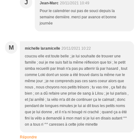
J
Jean-Marc
20/11/2021 10:49
Pour le calendrier oui pas de souci depuis la
semaine dernière. merci par avance et bonne
journée
M
michelle laramicelle
20/11/2021 10:22
coucou elle est toute belle ; je lui souhaite de trouver une
famille ; oui je me suis fait la même réflexion que toi ; le petit
simba recueilli par Imali n'a pas pu atterrir là par hasard , tout
comme Loki dont un sosie a été trouvé dans la même rue le
même jour ; je ne comprends pas ces sans coeur alors que
nous , nous choyons nos petits trésors ; tu vas rire , ça fait du
bien ; on a dû refaire une prise de sang à Lilou ; je lui parlais ,
et j'ai arrêté ; la véto m'a dit de continuer ça le calmait ; donc
pendant de longues minutes je lui ai dit tous les petits noms
que je lui donne , et il n'a ni bougé ni craché ; quand ça a été
fini la véto a demandé à mon mari si je lui en disais autant ^^
on a tous ri ^^ caresses à cette jolie minette
Répondre