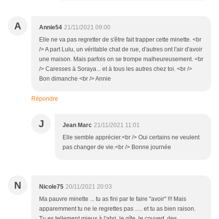
A
Annie54
21/11/2021 09:00
Elle ne va pas regretter de s'être fait trapper cette minette. <br
/> A part Lulu, un véritable chat de rue, d'autres ont l'air d'avoir
une maison. Mais parfois on se trompe malheureusement. <br
/> Caresses à Soraya... et à tous les autres chez toi. <br />
Bon dimanche <br /> Annie
Répondre
J
Jean Marc
21/11/2021 11:01
Elle semble apprécier.<br /> Oui certains ne veulent
pas changer de vie.<br /> Bonne journée
N
Nicole75
20/11/2021 20:03
Ma pauvre minette ... tu as fini par te faire "avoir" !!! Mais
apparemment tu ne le regrettes pas ..... et tu as bien raison.
Tu es tellement mieux à l'abri, le gîte, le couvert, des