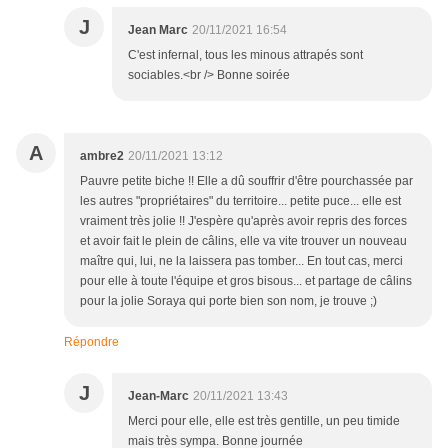
J
Jean Marc
20/11/2021 16:54
C'est infernal, tous les minous attrapés sont
sociables.<br /> Bonne soirée
A
ambre2
20/11/2021 13:12
Pauvre petite biche !! Elle a dû souffrir d'être pourchassée par
les autres "propriétaires" du territoire... petite puce... elle est
vraiment très jolie !! J'espère qu'après avoir repris des forces
et avoir fait le plein de câlins, elle va vite trouver un nouveau
maître qui, lui, ne la laissera pas tomber... En tout cas, merci
pour elle à toute l'équipe et gros bisous... et partage de câlins
pour la jolie Soraya qui porte bien son nom, je trouve ;)
Répondre
J
Jean-Marc
20/11/2021 13:43
Merci pour elle, elle est très gentille, un peu timide
mais très sympa. Bonne journée