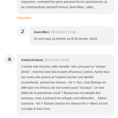
mignonne. comment les gens peuvent-ils les abandonner, je
ne comprendrais jamais!!! bisous Jean-Marc. cathy
Répondre
J
Jean-Marc
20/11/2021 10:48
Je crois que ça empire au fil du temps, hélas
A
AnnickAmiens
20/11/2021 09:58
Comme elle est jolie cette minette ! très amusant ce "roman-
photo", c'est très bien fait et plein d'humour, j'adore. Après tous
ces soins elle pourra je l'espère trouver une famille
accueillante, aimant les minous. <br /> Oui, c'est étrange en
effet que ces minous de rue soient aussi "sociaux". Un des
effets de la pandémie covid ? Beaucoup ont adopté des
animaux, mais à présent les refuges sont débordés ... bêtise
humaine. <br /> Bonne chance les minous<br /> Merci et bon
courage à vous tous