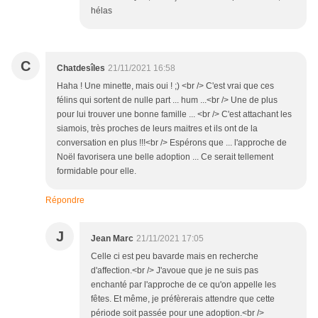
hélas
C
Chatdesîles
21/11/2021 16:58
Haha ! Une minette, mais oui ! ;) <br /> C'est vrai que ces
félins qui sortent de nulle part ... hum ...<br /> Une de plus
pour lui trouver une bonne famille ... <br /> C'est attachant les
siamois, très proches de leurs maitres et ils ont de la
conversation en plus !!!<br /> Espérons que ... l'approche de
Noël favorisera une belle adoption ... Ce serait tellement
formidable pour elle.
Répondre
J
Jean Marc
21/11/2021 17:05
Celle ci est peu bavarde mais en recherche
d'affection.<br /> J'avoue que je ne suis pas
enchanté par l'approche de ce qu'on appelle les
fêtes. Et même, je préfèrerais attendre que cette
période soit passée pour une adoption.<br />