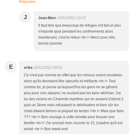
Répondre
J
Jean-Marc
20/11/2021 10:47
Il faut dire que beaucoup de refuges ont fait un peu
n'importe quoi pendant les confinements alors
maintenant, c'est le retour.<br /> Merci pour elle,
bonne journée
E
erika
20/11/2021 09:50
Ce n'est pas normal en effet que les minous soient sociables
alors qu'ils devraient être apeurés et méfiants.<br /> Tout
comme toi, je pense qu'aujourd'hui les gens ne se gênent
plus pour s'en séparer, ne voulant pas les faire stériliser. J'ai
eu des voisins en Charente maritime qui en avaient d'abord 2
puis un 3ème mais refusaient la stérilisation et bien sûr les
chats étaient dehors la plupart du temps !<br /> Mais que faire
??? <br /> Bon courage à cette minette pour trouver une
famille.<br /> J'ai envoyé mon courrier le 15, j'espère qu'il est
arrivé.<br /> Bon week-end