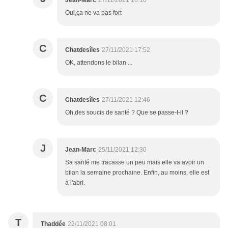
Jean-Marc
27/11/2021 18:16
Oui,ça ne va pas fort
C
Chatdesîles
27/11/2021 17:52
OK, attendons le bilan ...
C
Chatdesîles
27/11/2021 12:46
Oh,des soucis de santé ? Que se passe-t-il ?
J
Jean-Marc
25/11/2021 12:30
Sa santé me tracasse un peu mais elle va avoir un
bilan la semaine prochaine. Enfin, au moins, elle est
à l'abri.
T
Thaddée
22/11/2021 08:01