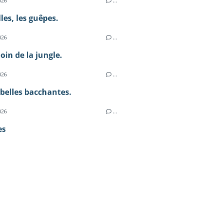
026
…
lles, les guêpes.
026
…
loin de la jungle.
026
…
 belles bacchantes.
026
…
es