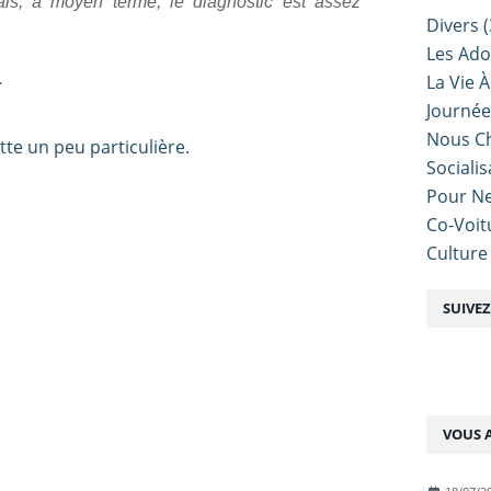
ais, à moyen terme, le diagnostic est assez
Divers
(
Les Ado
.
La Vie À
Journé
Nous Ch
Sociali
Pour Ne
Co-Voit
Culture
SUIVE
VOUS A