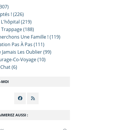
307)
ptés !
(226)
 L'hôpital
(219)
e Trappage
(188)
erchons Une Famille !
(119)
sation Pas À Pas
(111)
 Jamais Les Oublier
(99)
urage-Co-Voyage
(10)
 Chat
(6)
Z-MOI
IMEREZ AUSSI :