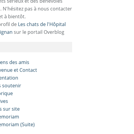
ts sérieux et des bénévoles
. N'hésitez pas à nous contacter
et à bientôt.
profil de
Les chats de l'Hôpital
ignan
sur le portail Overblog
liens des amis
nvenue et Contact
sentation
s soutenir
orique
ives
s sur site
Memoriam
Memoriam (Suite)