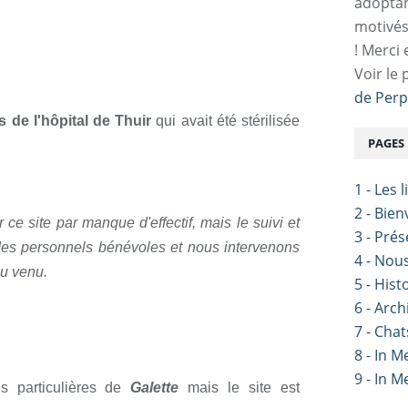
adoptan
motivés
! Merci 
Voir le 
de Perp
s de l'hôpital de Thuir
qui avait été stérilisée
PAGES
1 - Les 
2 - Bie
e site par manque d'effectif, mais le suivi et
3 - Pré
des personnels bénévoles et nous intervenons
4 - Nou
u venu.
5 - Hist
6 - Arch
7 - Chat
8 - In 
9 - In 
s particulières de
Galette
mais le site est