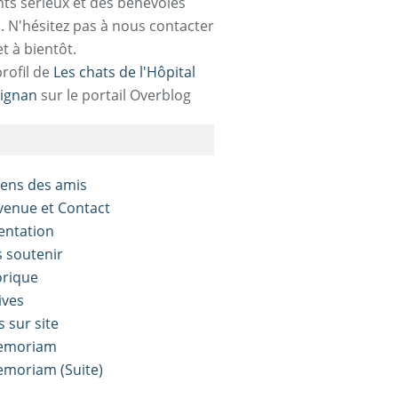
ts sérieux et des bénévoles
. N'hésitez pas à nous contacter
et à bientôt.
profil de
Les chats de l'Hôpital
ignan
sur le portail Overblog
liens des amis
nvenue et Contact
sentation
s soutenir
orique
ives
s sur site
Memoriam
Memoriam (Suite)