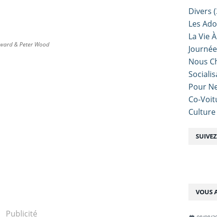
Divers
(
Les Ado
La Vie À
Steward & Peter Wood
Journé
Nous Ch
Sociali
Pour Ne
Co-Voit
Culture
SUIVE
VOUS A
Publicité