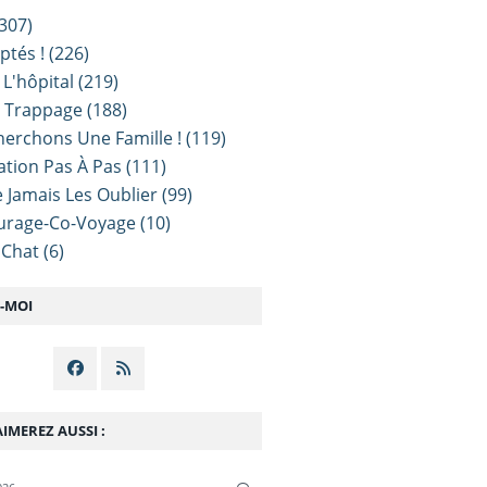
307)
ptés !
(226)
 L'hôpital
(219)
e Trappage
(188)
erchons Une Famille !
(119)
sation Pas À Pas
(111)
 Jamais Les Oublier
(99)
urage-Co-Voyage
(10)
 Chat
(6)
Z-MOI
IMEREZ AUSSI :