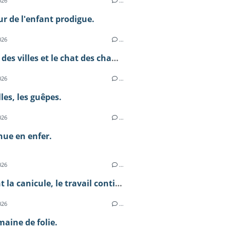
026
…
ur de l'enfant prodigue.
026
…
Le chat des villes et le chat des champs.
026
…
lles, les guêpes.
026
…
ue en enfer.
026
…
Pendant la canicule, le travail continue.
026
…
aine de folie.