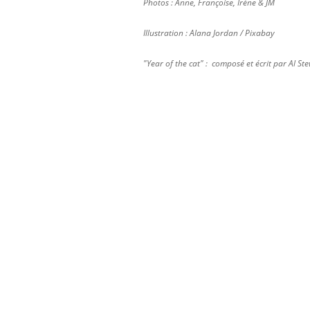
Photos : Anne, Françoise, Irène & JM
Illustration : Alana Jordan / Pixabay
"Year of the cat" : composé et écrit par Al 