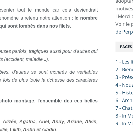
adoptan
motivés
senter tout le monde car cela deviendrait
! Merci 
nomène a retenu notre attention :
le nombre
Voir le 
qui sont tombés dans nos filets
.
de Perp
PAGES
euses parfois, tragiques aussi pour d'autres qui
ts (accident, maladie ..).
1 - Les 
2 - Bie
bles, d'autres se sont montrés de véritables
3 - Pré
ois de plus toute la richesse des caractères
4 - Nou
5 - Hist
6 - Arch
 photo montage, l'ensemble des ces belles
7 - Chat
8 - In 
 Alizée, Agatha, Ariel, Andy, Ariane, Alvin,
9 - In 
lie, Lilith, Aribo et Aladin.