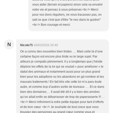
vous aider (terrain et papiers) sinon cela va envahir
votre vie et pensez à vous préserver.<br /> Merci
pour vos dons réguliers, ne vous tracassez pas, on
sait ce que c'est que d'être "le nez dans le guidon"
<br /> Bon courage et merci
N
Nicole75
04/02/2026 20:40
On a connu des nouvelles bien tristes …. Mais celle là d’une
certaine façon est encore plus triste vu le large sujet. Par
ailleurs je compatis pleinement. Il y a longtemps que j’hésite
déplore les effets de la loi qui se voulait « pour améliorer « le
statut des animaux et notamment aussi pour un plus grand
bien pour les adoptions vu les abandons en gd nombre et les
mauvais traitements ! En fait très vite cette loi m’a paru toute
autre, et comme bcp d’autres sortie de bureaux …. Et ce dans
bien des domaines…. Il avait été dit il y a bien des années
qu’on allait enfin se débarrasser de trop de paperasserie !!! …
<br /> Merci infiniment à.votre petite équipe pour tant d’efforts
et de bon cœur. <br /> Je souhaite de tout coeur que vous
trouviez des personnes au grand cœur comme vous et