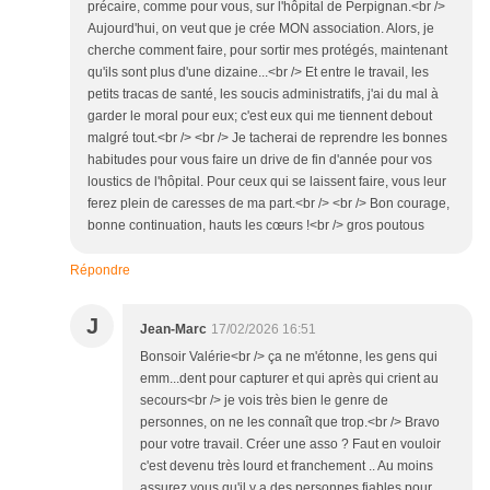
précaire, comme pour vous, sur l'hôpital de Perpignan.<br />
Aujourd'hui, on veut que je crée MON association. Alors, je
cherche comment faire, pour sortir mes protégés, maintenant
qu'ils sont plus d'une dizaine...<br /> Et entre le travail, les
petits tracas de santé, les soucis administratifs, j'ai du mal à
garder le moral pour eux; c'est eux qui me tiennent debout
malgré tout.<br /> <br /> Je tacherai de reprendre les bonnes
habitudes pour vous faire un drive de fin d'année pour vos
loustics de l'hôpital. Pour ceux qui se laissent faire, vous leur
ferez plein de caresses de ma part.<br /> <br /> Bon courage,
bonne continuation, hauts les cœurs !<br /> gros poutous
Répondre
J
Jean-Marc
17/02/2026 16:51
Bonsoir Valérie<br /> ça ne m'étonne, les gens qui
emm...dent pour capturer et qui après qui crient au
secours<br /> je vois très bien le genre de
personnes, on ne les connaît que trop.<br /> Bravo
pour votre travail. Créer une asso ? Faut en vouloir
c'est devenu très lourd et franchement .. Au moins
assurez vous qu'il y a des personnes fiables pour