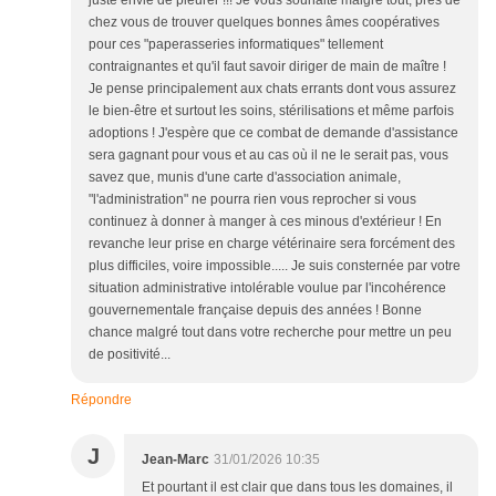
juste envie de pleurer !!! Je vous souhaite malgré tout, près de
chez vous de trouver quelques bonnes âmes coopératives
pour ces "paperasseries informatiques" tellement
contraignantes et qu'il faut savoir diriger de main de maître !
Je pense principalement aux chats errants dont vous assurez
le bien-être et surtout les soins, stérilisations et même parfois
adoptions ! J'espère que ce combat de demande d'assistance
sera gagnant pour vous et au cas où il ne le serait pas, vous
savez que, munis d'une carte d'association animale,
"l'administration" ne pourra rien vous reprocher si vous
continuez à donner à manger à ces minous d'extérieur ! En
revanche leur prise en charge vétérinaire sera forcément des
plus difficiles, voire impossible..... Je suis consternée par votre
situation administrative intolérable voulue par l'incohérence
gouvernementale française depuis des années ! Bonne
chance malgré tout dans votre recherche pour mettre un peu
de positivité...
Répondre
J
Jean-Marc
31/01/2026 10:35
Et pourtant il est clair que dans tous les domaines, il