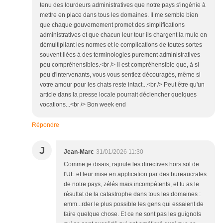
tenu des lourdeurs administratives que notre pays s'ingénie à
mettre en place dans tous les domaines. Il me semble bien
que chaque gouvernement promet des simplifications
administratives et que chacun leur tour ils chargent la mule en
démultipliant les normes et le complications de toutes sortes
souvent liées à des terminologies purement administratives
peu compréhensibles.<br /> Il est compréhensible que, à si
peu d'intervenants, vous vous sentiez découragés, même si
votre amour pour les chats reste intact...<br /> Peut être qu'un
article dans la presse locale pourrait déclencher quelques
vocations...<br /> Bon week end
Répondre
J
Jean-Marc
31/01/2026 11:30
Comme je disais, rajoute les directives hors sol de
l'UE et leur mise en application par des bureaucrates
de notre pays, zélés mais incompétents, et tu as le
résultat de la catastrophe dans tous les domaines :
emm...rder le plus possible les gens qui essaient de
faire quelque chose. Et ce ne sont pas les guignols