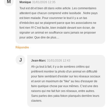
M
Monique
31/01/2026 12:35
Tout est dit et bien dit dans votre article. Les commentaires
attestent que chacun comprend votre lassitude . Notre pays
est bien malade. Pour couronner le tout il y a un tas
d'imbéciles qui se plaignent parce que les associations ne
font rien !!!! C'est facile, bien installé devant son écran, de
signaler un animal en souffrance sans jamais se proposer
pour aider. Que dire de plus....
Répondre
J
Jean-Marc
31/01/2026 12:43
Ah ça tout à fait, il y a de sombres crétins qui
préfèrent montrer la photo d'un animal en difficulté
pour faire semblant d'exister sur les réseaux sociaux
et avoir un maximum de "like" au lieu d'essayer de
faire quelque chose par eux mêmes. C'est une des
raisons qui me fait fuir ces réseaux, entre autres.
Sans parles des yaka fokon planqués derrière leurs
claviers.