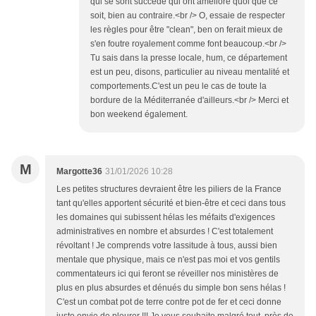
qui se sont succédé qui ont amélioré quoi que ce
soit, bien au contraire.<br /> O, essaie de respecter
les règles pour être "clean", ben on ferait mieux de
s'en foutre royalement comme font beaucoup.<br />
Tu sais dans la presse locale, hum, ce département
est un peu, disons, particulier au niveau mentalité et
comportements.C'est un peu le cas de toute la
bordure de la Méditerranée d'ailleurs.<br /> Merci et
bon weekend également.
M
Margotte36
31/01/2026 10:28
Les petites structures devraient être les piliers de la France
tant qu'elles apportent sécurité et bien-être et ceci dans tous
les domaines qui subissent hélas les méfaits d'exigences
administratives en nombre et absurdes ! C'est totalement
révoltant ! Je comprends votre lassitude à tous, aussi bien
mentale que physique, mais ce n'est pas moi et vos gentils
commentateurs ici qui feront se réveiller nos ministères de
plus en plus absurdes et dénués du simple bon sens hélas !
C'est un combat pot de terre contre pot de fer et ceci donne