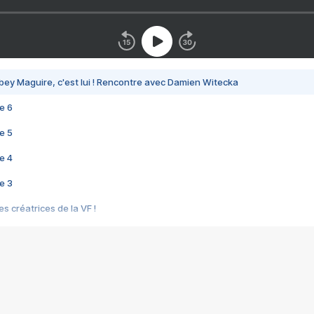
bey Maguire, c'est lui ! Rencontre avec Damien Witecka
e 6
e 5
e 4
e 3
s créatrices de la VF !
e 2
e 1
e Mektoub My Love arrive enfin ! Rencontre avec Shaïn Boumedine et Sal
i : après Toni en famille