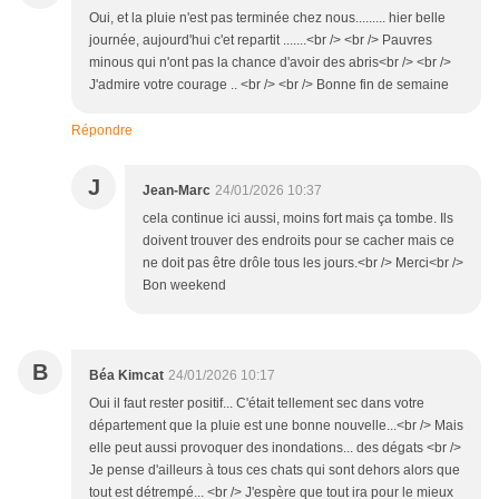
Oui, et la pluie n'est pas terminée chez nous......... hier belle
journée, aujourd'hui c'et repartit .......<br /> <br /> Pauvres
minous qui n'ont pas la chance d'avoir des abris<br /> <br />
J'admire votre courage .. <br /> <br /> Bonne fin de semaine
Répondre
J
Jean-Marc
24/01/2026 10:37
cela continue ici aussi, moins fort mais ça tombe. Ils
doivent trouver des endroits pour se cacher mais ce
ne doit pas être drôle tous les jours.<br /> Merci<br />
Bon weekend
B
Béa Kimcat
24/01/2026 10:17
Oui il faut rester positif... C'était tellement sec dans votre
département que la pluie est une bonne nouvelle...<br /> Mais
elle peut aussi provoquer des inondations... des dégats <br />
Je pense d'ailleurs à tous ces chats qui sont dehors alors que
tout est détrempé... <br /> J'espère que tout ira pour le mieux