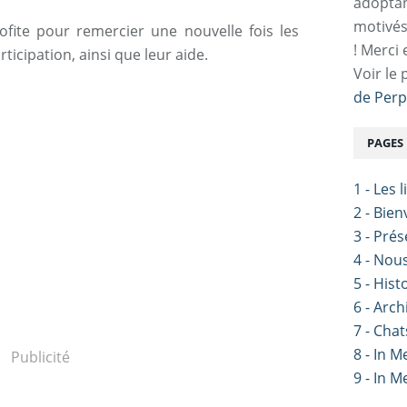
adoptan
motivés
rofite pour remercier une nouvelle fois les
! Merci 
icipation, ainsi que leur aide.
Voir le 
de Perp
PAGES
1 - Les 
2 - Bie
3 - Pré
4 - Nou
5 - Hist
6 - Arch
7 - Chat
8 - In 
Publicité
9 - In 