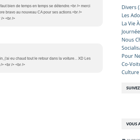
Divers
(
il faut bien de temps en temps se détendre.<br /> merci
ore bravo au nouveau CA pour ses actions.<br />
Les Ado
/> <br />
La Vie À
Journé
Nous Ch
Sociali
Pour Ne
in, j'ai eu chaud tout le retour dans la voiture... XD Les
Co-Voit
/> <br /> <br />
Culture
SUIVE
VOUS A