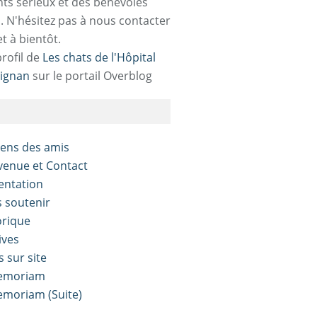
ts sérieux et des bénévoles
. N'hésitez pas à nous contacter
et à bientôt.
profil de
Les chats de l'Hôpital
ignan
sur le portail Overblog
liens des amis
nvenue et Contact
sentation
s soutenir
orique
ives
s sur site
Memoriam
Memoriam (Suite)