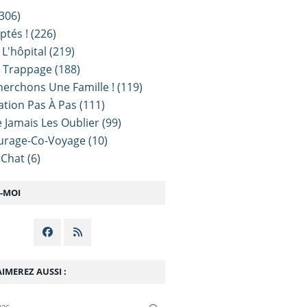
306)
ptés !
(226)
 L'hôpital
(219)
e Trappage
(188)
erchons Une Famille !
(119)
sation Pas À Pas
(111)
 Jamais Les Oublier
(99)
urage-Co-Voyage
(10)
 Chat
(6)
Z-MOI
IMEREZ AUSSI :