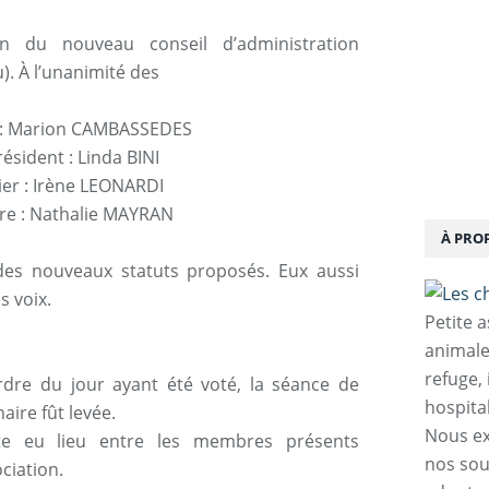
ion du nouveau conseil d’administration
. À l’unanimité des
t : Marion CAMBASSEDES
résident : Linda BINI
ier : Irène LEONARDI
ire : Nathalie MAYRAN
À PRO
 des nouveaux statuts proposés. Eux aussi
s voix.
Petite 
animale
refuge,
dre du jour ayant été voté, la séance de
hospita
aire fût levée.
Nous ex
te eu lieu entre les membres présents
nos sou
ciation.