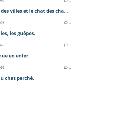
026
…
Le chat des villes et le chat des champs.
026
…
lles, les guêpes.
026
…
ue en enfer.
026
…
du chat perché.