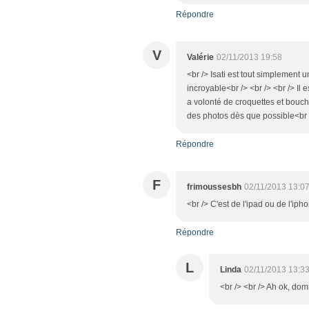
Répondre
V
Valérie
02/11/2013 19:58
<br /> Isati est tout simplement u
incroyable<br /> <br /> <br /> Il
a volonté de croquettes et bouch
des photos dès que possible<br 
Répondre
F
frimoussesbh
02/11/2013 13:0
<br /> C'est de l'ipad ou de l'iph
Répondre
L
Linda
02/11/2013 13:3
<br /> <br /> Ah ok, dom