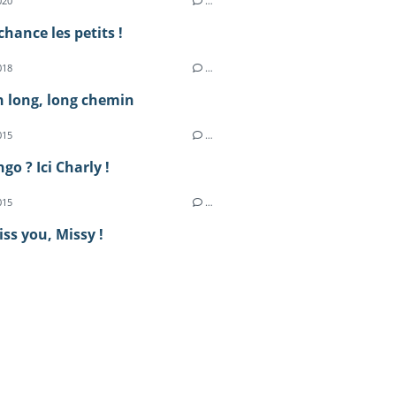
020
…
hance les petits !
018
…
n long, long chemin
015
…
go ? Ici Charly !
015
…
iss you, Missy !