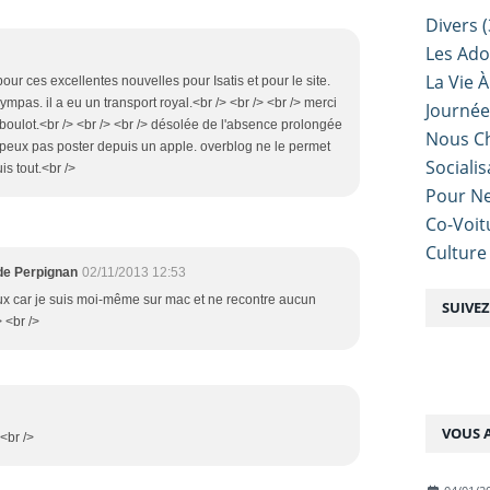
Divers
(
Les Ado
La Vie À
pour ces excellentes nouvelles pour Isatis et pour le site.
sympas. il a eu un transport royal.<br /> <br /> <br /> merci
Journé
boulot.<br /> <br /> <br /> désolée de l'absence prolongée
Nous Ch
ne peux pas poster depuis un apple. overblog ne le permet
Sociali
is tout.<br />
Pour Ne
Co-Voit
Culture
 de Perpignan
02/11/2013 12:53
ieux car je suis moi-même sur mac et ne recontre aucun
SUIVE
> <br />
VOUS A
 <br />