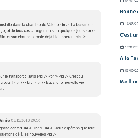
04/01/2
Bonne c
18/03/2
st installé dans la chambre de Valérie.<br /> Il a besoin de
ge, et de tous ces changements en quelques jours.<br />
C'est u
câlin, et son charme semble déjà bien opérer... <br />
12/09/2
Allo Tan
03/09/2
ur le transport d'Isatis !<br /> <br /> <br /> C'est du
We'll m
rt royal ! <br /> <br /> <br /> Isatis, une nouvelle vie
br />
 Winéo
01/11/2013 20:50
 grand confort <br /> <br /> <br /> Nous espérons que tout
t guettons déjà les nouvelles <br />