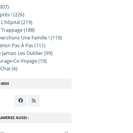
307)
ptés !
(226)
 L'hôpital
(219)
e Trappage
(188)
erchons Une Famille !
(119)
sation Pas À Pas
(111)
 Jamais Les Oublier
(99)
urage-Co-Voyage
(10)
 Chat
(6)
Z-MOI
IMEREZ AUSSI :