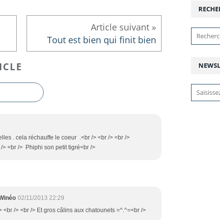
RECHE
Tout est bien qui finit bien
ICLE
NEWSL
les . cela réchauffe le coeur .<br /> <br /> <br />
> <br /> Phiphi son petit tigré<br />
 Winéo
02/11/2013 22:29
br /> <br /> <br /> Et gros câlins aux chatounets =^.^=<br />