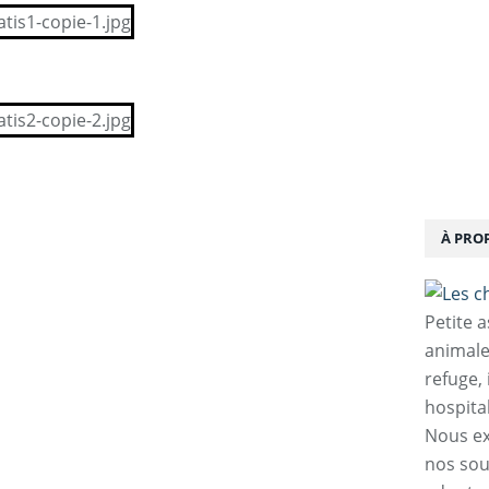
À PRO
Petite 
animale
refuge,
hospita
Nous ex
nos sou