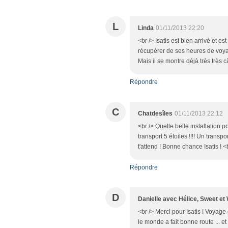
L
Linda
01/11/2013 22:20
<br /> Isatis est bien arrivé et e
récupérer de ses heures de voya
Mais il se montre déjà très très 
Répondre
C
Chatdesîles
01/11/2013 22:12
<br /> Quelle belle installation po
transport 5 étoiles !!!! Un transpo
t'attend ! Bonne chance Isatis ! <
Répondre
D
Danielle avec Hélice, Sweet et
<br /> Merci pour Isatis ! Voyage
le monde a fait bonne route ... e