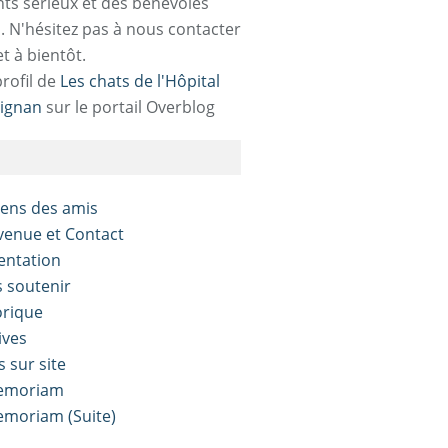
ts sérieux et des bénévoles
. N'hésitez pas à nous contacter
et à bientôt.
profil de
Les chats de l'Hôpital
ignan
sur le portail Overblog
liens des amis
nvenue et Contact
sentation
s soutenir
orique
ives
s sur site
Memoriam
Memoriam (Suite)