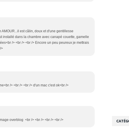
n AMOUR...il est câlin, doux et d'une gentillesse
 est installé dans la chambre avec canapé couette, gamelle
ées<br /> <br /> <br /> Encore un peu peureux je mettrais
/>
7
one<br /> <br /> <br /> d'un mac c'est ok<br />
3
mage overblog <br /> <br /> <br /> <br />
CATÉG