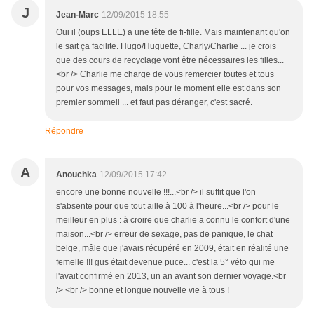
J
Jean-Marc
12/09/2015 18:55
Oui il (oups ELLE) a une tête de fi-fille. Mais maintenant qu'on
le sait ça facilite. Hugo/Huguette, Charly/Charlie ... je crois
que des cours de recyclage vont être nécessaires les filles...
<br /> Charlie me charge de vous remercier toutes et tous
pour vos messages, mais pour le moment elle est dans son
premier sommeil ... et faut pas déranger, c'est sacré.
Répondre
A
Anouchka
12/09/2015 17:42
encore une bonne nouvelle !!!...<br /> il suffit que l'on
s'absente pour que tout aille à 100 à l'heure...<br /> pour le
meilleur en plus : à croire que charlie a connu le confort d'une
maison...<br /> erreur de sexage, pas de panique, le chat
belge, mâle que j'avais récupéré en 2009, était en réalité une
femelle !!! gus était devenue puce... c'est la 5° véto qui me
l'avait confirmé en 2013, un an avant son dernier voyage.<br
/> <br /> bonne et longue nouvelle vie à tous !