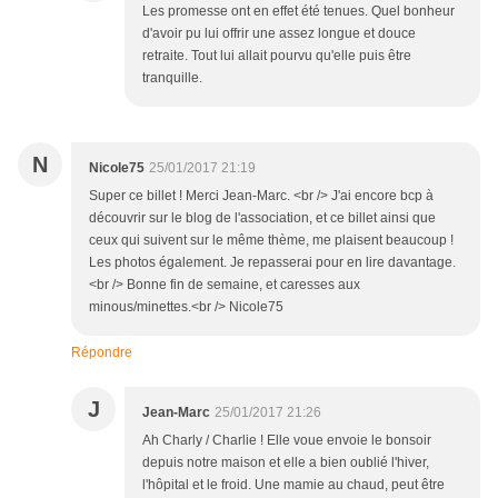
Les promesse ont en effet été tenues. Quel bonheur
d'avoir pu lui offrir une assez longue et douce
retraite. Tout lui allait pourvu qu'elle puis être
tranquille.
N
Nicole75
25/01/2017 21:19
Super ce billet ! Merci Jean-Marc. <br /> J'ai encore bcp à
découvrir sur le blog de l'association, et ce billet ainsi que
ceux qui suivent sur le même thème, me plaisent beaucoup !
Les photos également. Je repasserai pour en lire davantage.
<br /> Bonne fin de semaine, et caresses aux
minous/minettes.<br /> Nicole75
Répondre
J
Jean-Marc
25/01/2017 21:26
Ah Charly / Charlie ! Elle voue envoie le bonsoir
depuis notre maison et elle a bien oublié l'hiver,
l'hôpital et le froid. Une mamie au chaud, peut être