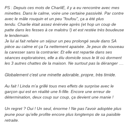
PS : Depuis ces mots de CharliE, il y a eu rencontre avec mes
minettes. Dans le calme, voire une certaine passivité. Par contre
avec le mâle rouquin et un peu "foufou", ça a été plus
tendu. Charlie était assez énérvée après (et hop un coup de
patte dans les fesses à ce malotru !) et est restée très boudeuse
le lendemain.
Je lui ai fait refaire un séjour un peu prolongé seule dans SA
pièce au calme et ça l'a nettement apaisée. Je peux de nouveau
la caresser sans la contrarier. Et elle est repartie dans ses
séances exploratoires, elle a élu domicile sous le lit où dorment
les 3 autres chattes de la maison. Ne surtout pas la déranger ....
Globalement c'est une minette adorable, propre
très timide.
,
Au fait ! Linda m'a grillé tous mes effets de surprise avec le
garçon qui est en réalité une fi-fille. Encore une erreur de
détermination, deux coup sur coup, ça devient une manie !
Un regret ? Oui ! Un seul, énorme ! Ne pas l'avoir adoptée plus
jeune pour qu'elle profite encore plus longtemps de sa paisible
retraite.