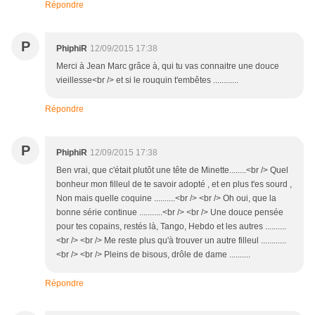
Répondre
P
PhiphiR
12/09/2015 17:38
Merci à Jean Marc grâce à, qui tu vas connaitre une douce
vieillesse<br /> et si le rouquin t'embêtes ............
Répondre
P
PhiphiR
12/09/2015 17:38
Ben vrai, que c'était plutôt une tête de Minette........<br /> Quel
bonheur mon filleul de te savoir adopté , et en plus t'es sourd ,
Non mais quelle coquine ..........<br /> <br /> Oh oui, que la
bonne série continue ...........<br /> <br /> Une douce pensée
pour tes copains, restés là, Tango, Hebdo et les autres ..........
<br /> <br /> Me reste plus qu'à trouver un autre filleul ............
<br /> <br /> Pleins de bisous, drôle de dame ..........
Répondre