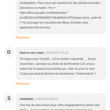
d'adaptation. Pour ceux qui veulent voir des photos récentes
(dernières ce matin) :<br />
https://drive.google.com/folderview?
id=0B2EbYuFWWaWdTU9kakRtaHJJTlU&usp=drive_web<br
/> Au passage les nouvelles de Missy récentes sont
également très bonnes.
Répondre
D
Dani et ses chats
19/09/2015 16:03
Oh super pour CharliE ;-) Et la famille s'agrandit ..... Bravo
Jean-Marc, caresses au drôle de bonhomme LOL et aux
autres de la maison du bonheur ps : bien vu pour le nom
Charly qui peut facilement se transformer ! Prémonitoire ?
Répondre
S
stephanie
17/09/2015 09:26
Une fois de plus bravo pour votre engagement et amour des