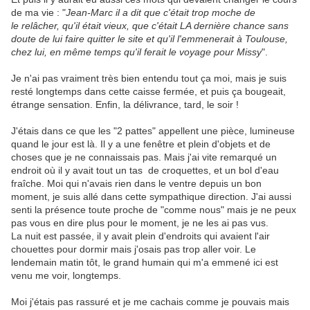
de ma vie : "
Jean-Marc il a dit que c'était trop moche de
le relâcher, qu'il était vieux, que c'était LA dernière chance sans
doute de lui faire quitter le site et qu'il l'emmenerait à Toulouse,
chez lui, en même temps qu'il ferait le voyage pour Missy
".
Je n'ai pas vraiment très bien entendu tout ça moi, mais je suis
resté longtemps dans cette caisse fermée, et puis ça bougeait,
étrange sensation. Enfin, la délivrance, tard, le soir !
J'étais dans ce que les "2 pattes" appellent une pièce, lumineuse
quand le jour est là. Il y a une fenêtre et plein d'objets et de
choses que je ne connaissais pas. Mais j'ai vite remarqué un
endroit où il y avait tout un tas de croquettes, et un bol d'eau
fraîche. Moi qui n'avais rien dans le ventre depuis un bon
moment, je suis allé dans cette sympathique direction. J'ai aussi
senti la présence toute proche de "comme nous" mais je ne peux
pas vous en dire plus pour le moment, je ne les ai pas vus.
La nuit est passée, il y avait plein d'endroits qui avaient l'air
chouettes pour dormir mais j'osais pas trop aller voir. Le
lendemain matin tôt, le grand humain qui m'a emmené ici est
venu me voir, longtemps.
Moi j'étais pas rassuré et je me cachais comme je pouvais mais