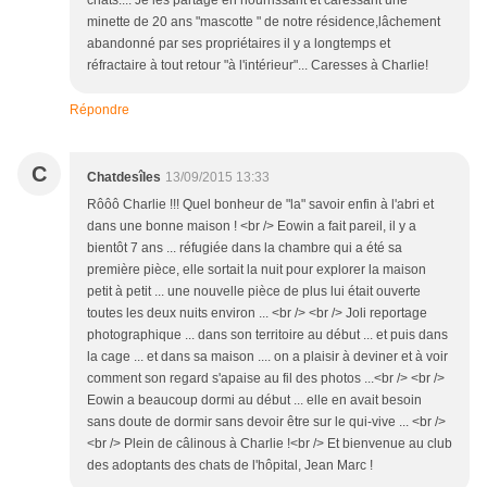
chats.... Je les partage en nourrissant et caressant une
minette de 20 ans "mascotte " de notre résidence,lâchement
abandonné par ses propriétaires il y a longtemps et
réfractaire à tout retour "à l'intérieur"... Caresses à Charlie!
Répondre
C
Chatdesîles
13/09/2015 13:33
Rôôô Charlie !!! Quel bonheur de "la" savoir enfin à l'abri et
dans une bonne maison ! <br /> Eowin a fait pareil, il y a
bientôt 7 ans ... réfugiée dans la chambre qui a été sa
première pièce, elle sortait la nuit pour explorer la maison
petit à petit ... une nouvelle pièce de plus lui était ouverte
toutes les deux nuits environ ... <br /> <br /> Joli reportage
photographique ... dans son territoire au début ... et puis dans
la cage ... et dans sa maison .... on a plaisir à deviner et à voir
comment son regard s'apaise au fil des photos ...<br /> <br />
Eowin a beaucoup dormi au début ... elle en avait besoin
sans doute de dormir sans devoir être sur le qui-vive ... <br />
<br /> Plein de câlinous à Charlie !<br /> Et bienvenue au club
des adoptants des chats de l'hôpital, Jean Marc !