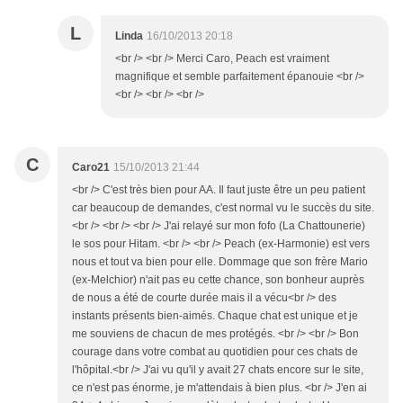
L
Linda
16/10/2013 20:18
<br /> <br /> Merci Caro, Peach est vraiment
magnifique et semble parfaitement épanouie <br />
<br /> <br /> <br />
C
Caro21
15/10/2013 21:44
<br /> C'est très bien pour AA. Il faut juste être un peu patient
car beaucoup de demandes, c'est normal vu le succès du site.
<br /> <br /> <br /> J'ai relayé sur mon fofo (La Chattounerie)
le sos pour Hitam. <br /> <br /> Peach (ex-Harmonie) est vers
nous et tout va bien pour elle. Dommage que son frère Mario
(ex-Melchior) n'ait pas eu cette chance, son bonheur auprès
de nous a été de courte durée mais il a vécu<br /> des
instants présents bien-aimés. Chaque chat est unique et je
me souviens de chacun de mes protégés. <br /> <br /> Bon
courage dans votre combat au quotidien pour ces chats de
l'hôpital.<br /> J'ai vu qu'il y avait 27 chats encore sur le site,
ce n'est pas énorme, je m'attendais à bien plus. <br /> J'en ai