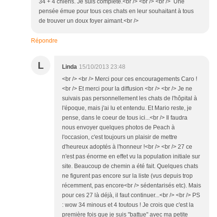
34 + 4 chiens. Je suis complète.<br /> <br /> <br /> Une
pensée émue pour tous ces chats en leur souhaitant à tous
de trouver un doux foyer aimant.<br />
Répondre
L
Linda
15/10/2013 23:48
<br /> <br /> Merci pour ces encouragements Caro !
<br /> Et merci pour la diffusion <br /> <br /> Je ne
suivais pas personnellement les chats de l'hôpital à
l'époque, mais j'ai lu et entendu. Et Mario reste, je
pense, dans le coeur de tous ici...<br /> Il faudra
nous envoyer quelques photos de Peach à
l'occasion, c'est toujours un plaisir de mettre
d'heureux adoptés à l'honneur !<br /> <br /> 27 ce
n'est pas énorme en effet vu la population initiale sur
site. Beaucoup de chemin a été fait. Quelques chats
ne figurent pas encore sur la liste (vus depuis trop
récemment, pas encore<br /> sédentarisés etc). Mais
pour ces 27 là déjà, il faut continuer...<br /> <br /> PS
: wow 34 minous et 4 toutous ! Je crois que c'est la
première fois que je suis "battue" avec ma petite