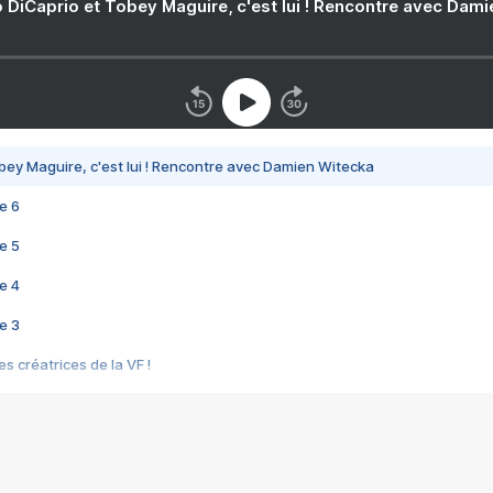
 DiCaprio et Tobey Maguire, c'est lui ! Rencontre avec Dam
bey Maguire, c'est lui ! Rencontre avec Damien Witecka
e 6
e 5
e 4
e 3
s créatrices de la VF !
e 2
e 1
e Mektoub My Love arrive enfin ! Rencontre avec Shaïn Boumedine et Sal