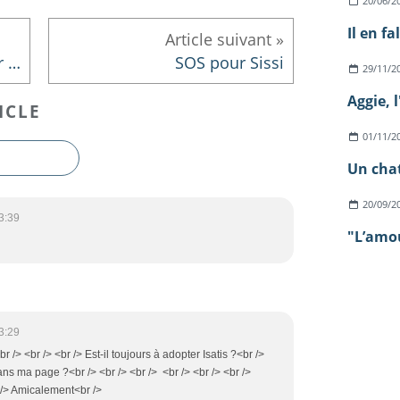
20/06/2
Il en fa
Liste des chats présents sur l'Hôpital
SOS pour Sissi
29/11/2
Aggie, 
ICLE
01/11/2
Un chat
20/09/2
3:39
"L’amour
3:29
r /> <br /> <br /> Est-il toujours à adopter Isatis ?<br />
ans ma page ?<br /> <br /> <br /> <br /> <br /> <br />
r /> Amicalement<br />