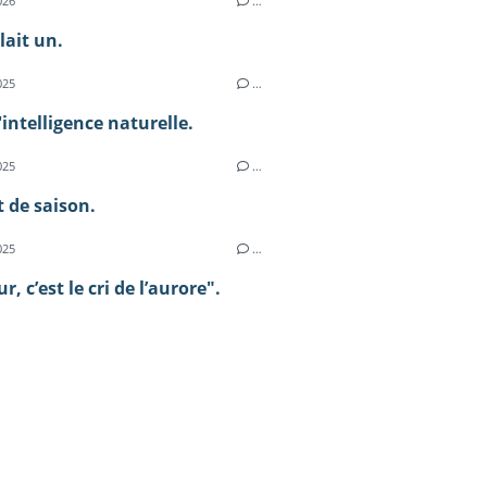
026
…
llait un.
025
…
l'intelligence naturelle.
025
…
 de saison.
025
…
, c’est le cri de l’aurore".