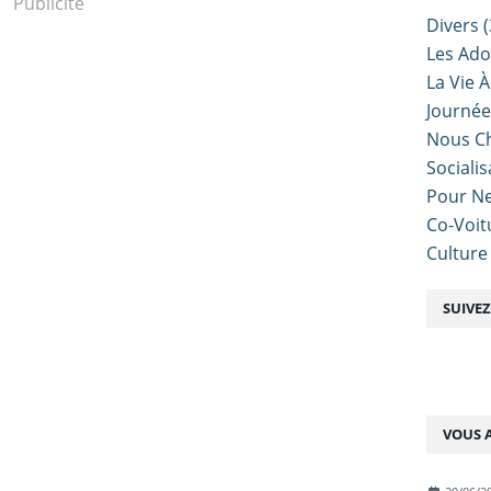
Publicité
Divers
(
Les Ado
La Vie À
Journé
Nous Ch
Sociali
Pour Ne
Co-Voit
Culture
SUIVE
VOUS A