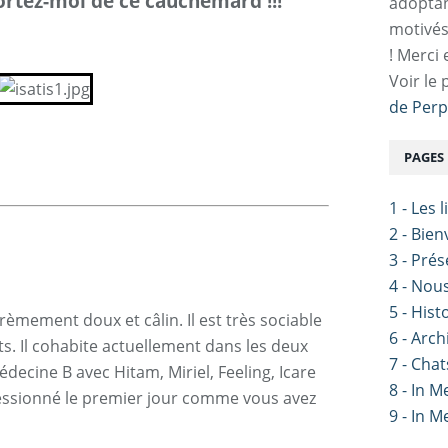
Sortez-moi de ce cauchemard !!!
adoptan
motivés
! Merci 
Voir le 
de Perp
PAGES
1 - Les 
2 - Bie
3 - Pré
4 - Nou
5 - Hist
trèmement doux et câlin. Il est très sociable
6 - Arch
s. Il cohabite actuellement dans les deux
7 - Chat
édecine B avec Hitam, Miriel, Feeling, Icare
8 - In 
ressionné le premier jour comme vous avez
9 - In 