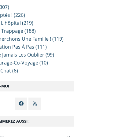
307)
ptés !
(226)
 L'hôpital
(219)
e Trappage
(188)
erchons Une Famille !
(119)
sation Pas À Pas
(111)
 Jamais Les Oublier
(99)
urage-Co-Voyage
(10)
 Chat
(6)
Z-MOI
IMEREZ AUSSI :