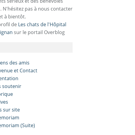
ts sérieux et des bénévoles
. N'hésitez pas à nous contacter
et à bientôt.
profil de
Les chats de l'Hôpital
ignan
sur le portail Overblog
liens des amis
nvenue et Contact
sentation
s soutenir
orique
ives
s sur site
Memoriam
Memoriam (Suite)