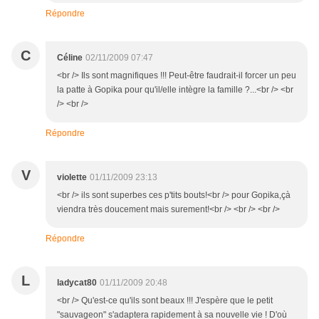
Répondre
C
Céline
02/11/2009 07:47
<br /> Ils sont magnifiques !!! Peut-être faudrait-il forcer un peu
la patte à Gopika pour qu'il/elle intègre la famille ?...<br /> <br
/> <br />
Répondre
V
violette
01/11/2009 23:13
<br /> ils sont superbes ces p'tits bouts!<br /> pour Gopika,çà
viendra très doucement mais surement!<br /> <br /> <br />
Répondre
L
ladycat80
01/11/2009 20:48
<br /> Qu'est-ce qu'ils sont beaux !!! J'espère que le petit
"sauvageon" s'adaptera rapidement à sa nouvelle vie ! D'où