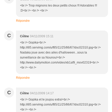
<br /> Trop mignons les deux petits choux !!! Adorables !!!
:D<br /> <br /> <br />
Répondre
C
Céline
04/11/2009 15:11
<br /> Gopika<br />
http://i85.servimg.com/u/f85/11/25/86/67/dsc02310.jpg<br />
Nadaka joue avec des ailes d'halloween...sous la
surveillance de sa Nounou!<br />
http://www.dailymotion.com/video/xb1af9_mov02319<br />
<br /> <br />
Répondre
C
Céline
04/11/2009 14:17
<br /> Gopika et le joujou extra!<br />
http://i85.servimg.com/u/f85/11/25/86/67/dsc02310.jpg<br />
<br /> <br />