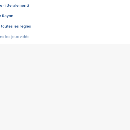
e (littéralement)
im Rayan
 toutes les règles
s les jeux vidéo
us choquant de Rockstar ? - Le scandale BULLY
e plus moche de Steam
du RÊVE tourne au CAUCHEMAR
pendant 8 heures
it… à tort
umiliés par un jeu vidéo
ire - Final Fantasy 8
ti un empire - Age of Empires