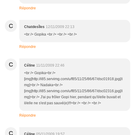
Répondre
C
Chatdesîles
12/11/2009 22:13
<br /> Gopika <br /> <br /> <br />
Répondre
C
Céline
11/11/2009 22:46
<br /> Gopika<br />
[img]http://i85.servimg.com/u/f85/11/25/86/67/dsc01918.jpg[/i
mg]<br /> Nadaka<br />
[img]http://i85.servimg.com/u/f85/11/25/86/67/dsc02316.jpg[/i
mg]<br /> J'ai pu frôler Gopi hier, pendant qu'il/elle buvait et
il/elle ne s'est pas sauvé(e)!!!<br /> <br /> <br />
Répondre
C
Céline
05/11/2009 19:57