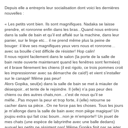
Depuis elle a entrepris leur socialisation dont voici les dernières
nouvelles :
« Les petits vont bien. Ils sont magnifiques. Nadaka se laisse
prendre, et ronronne enfin dans les bras...Quand nous entrons
dans la salle de bain et qu'il est affalé sur la machine, dans leur
panier, sur le linge etc... il ne prend même plus la peine de
bouger: il lève ses magnifiques yeux vers nous et ronronne…
avec sa bouille c'est difficile de résister! Hop calin!
Il nous rejoint facilement dans le salon (la porte de la salle de
bain reste ouverte maintenant quand les fenêtres sont fermées)
et il brave fièrement les chiens (il est rigolo, ce trois pommes croit
les impressionner avec sa démarche de caïd!) et vient s'installer
sur le canapé! Même pas peur!
Alors Gopika, seul(e) dans la salle de bain se met à miauler de
désespoir...et tente de le rejoindre. Il (elle) n'a pas peur des
chiens ou des autres chats,non…c'est de nous qu'il se
méfie...Pas moyen la peur et trop forte, il (elle) retourne se
cacher dans sa pièce...On ne force pas les choses. Tous les jours
je m'allonge dans la salle de bain avec mon piège magique! Un
joujou extra qui fait crac boum...non je m'emporte!! Un jouet de
mes chats (une espèce de labyrinthe avec une balle dedans)
auquel les petits ne résistent pas! Même Gopika finit par se jeter