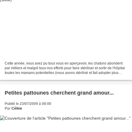
Cette année, vous avez pu tous vous en aperçevoir, les chatons abondent
par milliers et malgré tous nos efforts pour faire stériliser et sortir de l'hôpital
toutes les mamans potentielles (nous avons stérilisé et fait adopter plus
d'une trentaine de chattes),...
Petites pattounes cherchent grand amour...
Publié le 23/07/2009 à 08:00
Par
Céline