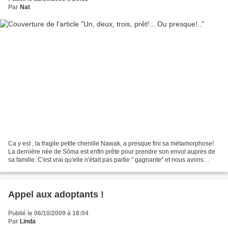
Par
Nat
Ca y est , la fragile petite chenille Nawak, a presque fini sa métamorphose!
La dernière née de Sôma est enfin prête pour prendre son envol auprès de
sa famille. C'est vrai qu'elle n'était pas partie " gagnante" et nous avons
parfois rit de ses maladresses...Il...
Appel aux adoptants !
Publié le 06/10/2009 à 18:04
Par
Linda