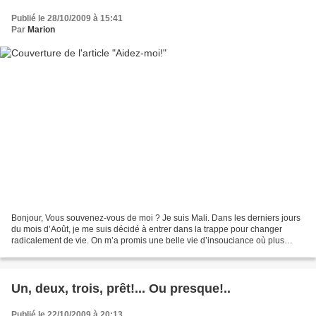
Publié le 28/10/2009 à 15:41
Par
Marion
Bonjour, Vous souvenez-vous de moi ? Je suis Mali. Dans les derniers jours
du mois d’Août, je me suis décidé à entrer dans la trappe pour changer
radicalement de vie. On m’a promis une belle vie d’insouciance où plus
jamais ne n’aurai à me battre pour...
Un, deux, trois, prêt!... Ou presque!..
Publié le 22/10/2009 à 20:13