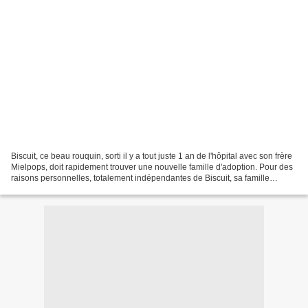
Biscuit, ce beau rouquin, sorti il y a tout juste 1 an de l'hôpital avec son frère
Mielpops, doit rapidement trouver une nouvelle famille d'adoption. Pour des
raisons personnelles, totalement indépendantes de Biscuit, sa famille
actuelle ne peut le garder....