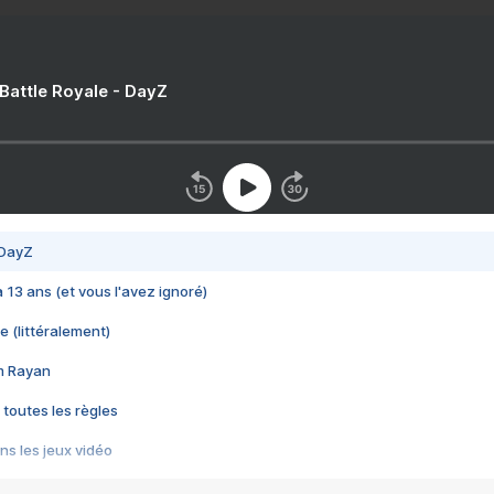
 Battle Royale - DayZ
 DayZ
 a 13 ans (et vous l'avez ignoré)
e (littéralement)
im Rayan
 toutes les règles
s les jeux vidéo
us choquant de Rockstar ? - Le scandale BULLY