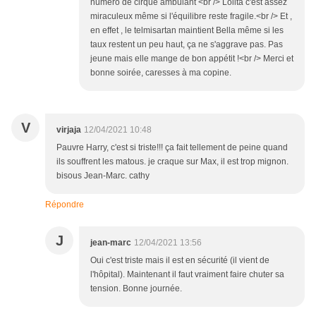
numéro de cirque ambulant <br /> Lolita c'est assez
miraculeux même si l'équilibre reste fragile.<br /> Et ,
en effet , le telmisartan maintient Bella même si les
taux restent un peu haut, ça ne s'aggrave pas. Pas
jeune mais elle mange de bon appétit !<br /> Merci et
bonne soirée, caresses à ma copine.
V
virjaja
12/04/2021 10:48
Pauvre Harry, c'est si triste!!! ça fait tellement de peine quand
ils souffrent les matous. je craque sur Max, il est trop mignon.
bisous Jean-Marc. cathy
Répondre
J
jean-marc
12/04/2021 13:56
Oui c'est triste mais il est en sécurité (il vient de
l'hôpital). Maintenant il faut vraiment faire chuter sa
tension. Bonne journée.