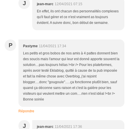
J
jean-marc
12/04/2021 07:15
En effet, ils ont chacun des personnalités complexes
qu'il faut gérer et ce n'est vraiment as toujours
évident. A suivre donc, bon début de semaine.
P
Pastyme
11/04/2021 17:34
Les petits et gros bobos de nos amis à 4 pattes donnent bien
des soucis mais l'amour qui leur est donné apporte souvent la
solution....pas toujours hélas !<br /> Pour les plateformes,
après avoir testé Eklablog, quitté à cause de la pub imposée
et fait la même chose avec Overblog, j'ai rejoint
blogger.....donc "gougoule"......ça fonctionne plutôt bien, sauf
quand ça déconne sans raison et c'est la galère pour les
visiteurs qui veulent mettre un com.....rien n'est idéal !<br />
Bonne soirée
Répondre
J
jean-marc
11/04/2021 17:36