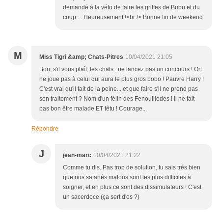
demandé à la véto de faire les griffes de Bubu et du
coup ... Heureusement !<br /> Bonne fin de weekend
M
Miss Tigri &amp; Chats-Pitres
10/04/2021 21:05
Bon, s'il vous plaît, les chats : ne lancez pas un concours ! On
ne joue pas à celui qui aura le plus gros bobo ! Pauvre Harry !
C'est vrai qu'il fait de la peine... et que faire s'il ne prend pas
son traitement ? Nom d'un félin des Fenouillèdes ! Il ne fait
pas bon être malade ET têtu ! Courage...
Répondre
J
jean-marc
10/04/2021 21:22
Comme tu dis. Pas trop de solution, tu sais très bien
que nos satanés matous sont les plus difficiles à
soigner, et en plus ce sont des dissimulateurs ! C'est
un sacerdoce (ça sert d'os ?)