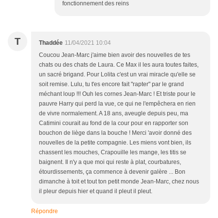
fonctionnement des reins
T
Thaddée
11/04/2021 10:04
Coucou Jean-Marc j'aime bien avoir des nouvelles de tes
chats ou des chats de Laura. Ce Max il les aura toutes faites,
un sacré brigand. Pour Lolita c'est un vrai miracle qu'elle se
soit remise. Lulu, tu t'es encore fait "rapter" par le grand
méchant loup !!! Ouh les cornes Jean-Marc ! Et triste pour le
pauvre Harry qui perd la vue, ce qui ne l'empêchera en rien
de vivre normalement. A 18 ans, aveugle depuis peu, ma
Catimini courait au fond de la cour pour en rapporter son
bouchon de liège dans la bouche ! Merci 'avoir donné des
nouvelles de la petite compagnie. Les miens vont bien, ils
chassent les mouches, Crapouille les mange, les titis se
baignent. Il n'y a que moi qui reste à plat, courbatures,
étourdissements, ça commence à devenir galère ... Bon
dimanche à toit et tout ton petit monde Jean-Marc, chez nous
il pleur depuis hier et quand il pleut il pleut.
Répondre