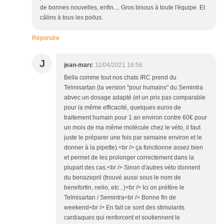
de bonnes nouvelles, enfin.... Gros bisous à toute l'équipe. Et
câlins à tous les poilus.
Répondre
J
jean-marc
11/04/2021 16:56
Bella comme tout nos chats IRC prend du
Telmisartan (la version "pour humains" du Semintra
abvec un dosage adapté (et un prix pas comparable
pour la même efficacité, quelques euros de
traitement humain pour 1 an environ contre 60€ pour
un mois de ma même molécule chez le véto, il faut
juste le préparer une fois par semaine environ et le
donner à la pipette).<br /> ça fonctionne assez bien
et permet de les prolonger correctement dans la
plupart des cas.<br /> Sinon d'autres véto donnent
du benazepril (trouvé aussi sous le nom de
benefortin, nelio, etc ..)<br /> Ici on préfère le
Telmisartan / Semintra<br /> Bonne fin de
weekend<br /> En fait ce sont des stimulants
cardiaques qui renforcent et soutiennent le