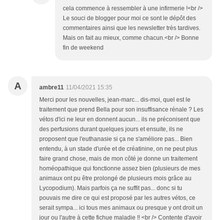
cela commence à ressembler à une infirmerie !<br />
Le souci de blogger pour moi ce sont le dépôt des
commentaires ainsi que les newsletter très tardives.
Mais on fait au mieux, comme chacun.<br /> Bonne
fin de weekend
A
ambre11
11/04/2021 15:35
Merci pour les nouvelles, jean-marc... dis-moi, quel est le
traitement que prend Bella pour son insuffisance rénale ? Les
vétos d'ici ne leur en donnent aucun... ils ne préconisent que
des perfusions durant quelques jours et ensuite, ils ne
proposent que l'euthanasie si ça ne s'améliore pas... Bien
entendu, à un stade d'urée et de créatinine, on ne peut plus
faire grand chose, mais de mon côté je donne un traitement
homéopathique qui fonctionne assez bien (plusieurs de mes
animaux ont pu être prolongé de plusieurs mois grâce au
Lycopodium). Mais parfois ça ne suffit pas... donc si tu
pouvais me dire ce qui est proposé par les autres vétos, ce
serait sympa... ici tous mes animaux ou presque y ont droit un
jour ou l'autre à cette fichue maladie !! <br /> Contente d'avoir