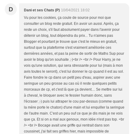
D
Dani et ses Chats (P)
10/04/2021 18:02
Vu pour les cookies, ça coule de source pour moi que
consulter un blog reste gratuit. En avoir un aussi. Après, ça
reste un choix, s'il faut absolument payer dans l'avenir pour
détenir un blog, tout dépendra du prix... Tu n'aimes pas
Blogger et pourtant je trouve que c'est le mieux en gratuit,
surtout que la plateforme s'est vraiment améliorée ces
dernières années, et pas la peine de sortir de Maths Sup pour
avoir le blog qu'on souhaite ;-)<br /> <br /> Pour Harry, je ne
vois qu'une solution, qui sera stressante pour lui (mais à mon
avis toutes le seront), c'est lui donner le cp quand il est au sol.
Faire fondre le cp dans un petit peu d'eau, aspirer avec une
seringue un peu grosse au cas où il reste quelques petits
morceaux de cp, et c'est là que ça devient.... Se mettre sur lui
à cheval, le bloquer avec le fessier humain donc, sans
l'écraser ;-) puis lui attraper le cou par-dessus (comme quand
la mère porte le chaton) d'une main et lui enquiller la seringue
de l'autre main. C'est un peu ouf ce que je dis mais je ne vois
que ça. Et si on a mal aux genoux, mon idée n'est pas top. <br
/> <br /> Bocage avait une griffe qui rentrait dans son
coussinet, j'ai fait ses griffes hier, mais impossible de