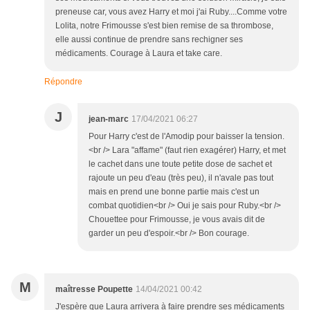
preneuse car, vous avez Harry et moi j'ai Ruby....Comme votre
Lolita, notre Frimousse s'est bien remise de sa thrombose,
elle aussi continue de prendre sans rechigner ses
médicaments. Courage à Laura et take care.
Répondre
J
jean-marc
17/04/2021 06:27
Pour Harry c'est de l'Amodip pour baisser la tension.
<br /> Lara "affame" (faut rien exagérer) Harry, et met
le cachet dans une toute petite dose de sachet et
rajoute un peu d'eau (très peu), il n'avale pas tout
mais en prend une bonne partie mais c'est un
combat quotidien<br /> Oui je sais pour Ruby.<br />
Chouettee pour Frimousse, je vous avais dit de
garder un peu d'espoir.<br /> Bon courage.
M
maîtresse Poupette
14/04/2021 00:42
J'espère que Laura arrivera à faire prendre ses médicaments