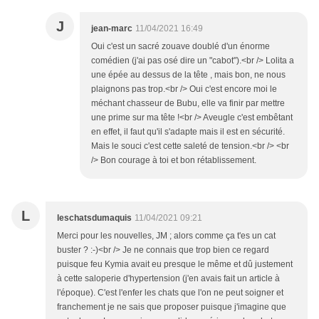
J
jean-marc
11/04/2021 16:49
Oui c'est un sacré zouave doublé d'un énorme
comédien (j'ai pas osé dire un "cabot").<br /> Lolita a
une épée au dessus de la tête , mais bon, ne nous
plaignons pas trop.<br /> Oui c'est encore moi le
méchant chasseur de Bubu, elle va finir par mettre
une prime sur ma tête !<br /> Aveugle c'est embêtant
en effet, il faut qu'il s'adapte mais il est en sécurité.
Mais le souci c'est cette saleté de tension.<br /> <br
/> Bon courage à toi et bon rétablissement.
L
leschatsdumaquis
11/04/2021 09:21
Merci pour les nouvelles, JM ; alors comme ça t'es un cat
buster ? :-)<br /> Je ne connais que trop bien ce regard
puisque feu Kymia avait eu presque le même et dû justement
à cette saloperie d'hypertension (j'en avais fait un article à
l'époque). C'est l'enfer les chats que l'on ne peut soigner et
franchement je ne sais que proposer puisque j'imagine que