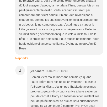
notre brave Laura, qui a une solide expérience des chats, a
dû tout essayer. J'avoue, la mort dans l'âme, que parfois on ne
peut qu'accepter le destin. Parfois certains finissent par
comprendre que "c'est pour leur bien". J'en reviens pas à
chaque fois comme les chats peuvent, en effet, dissimuler de
gros bobos, je ne comprends pas, c'est dingue ça ; pour la
fifille ça aurait pu avoir de graves conséquences si l'infection
s'était diffusée ; heureusement que le véto a fait le tour de la
bête :-) Je croise les doigts pour que tout ce petit monde, sous
haute et bienveillance surveillance, évolue au mieux. Amitié.
Rose
Répondre
J
jean-marc
11/04/2021 16:46
Ben oui c'est moi le méchant, comme ça quand
Laura libère Bubi elle ne lui en veut pas. t puis faut
l'attraper la Miss ... J'ai un peu l'habitude avec mes
propres zigotos.<br /> Laura arrive à faire avaler un
peu de cachet à Harry en l'affamant et en mettant très
peu de pâtée mais est ce que ce sera suffisant et est
ce que ça va continuer à marcher ?<br /> On avait