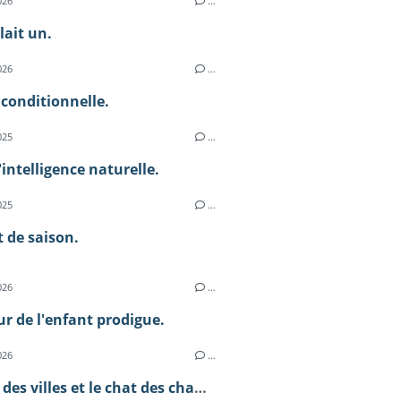
026
…
llait un.
026
…
 conditionnelle.
025
…
l'intelligence naturelle.
025
…
 de saison.
026
…
ur de l'enfant prodigue.
026
…
Le chat des villes et le chat des champs.