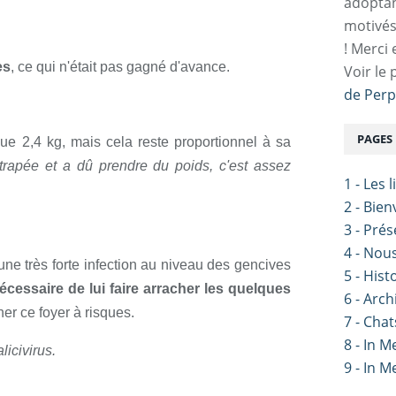
adoptan
motivés
! Merci 
es
, ce qui n'était pas gagné d'avance.
Voir le 
de Perp
PAGES
 que 2,4 kg, mais cela reste proportionnel à sa
attrapée et a dû prendre du poids, c'est assez
1 - Les 
2 - Bie
3 - Pré
4 - Nou
ne très forte infection au niveau des gencives
5 - Hist
nécessaire de lui faire arracher les quelques
6 - Arch
er ce foyer à risques.
7 - Chat
8 - In 
licivirus.
9 - In 