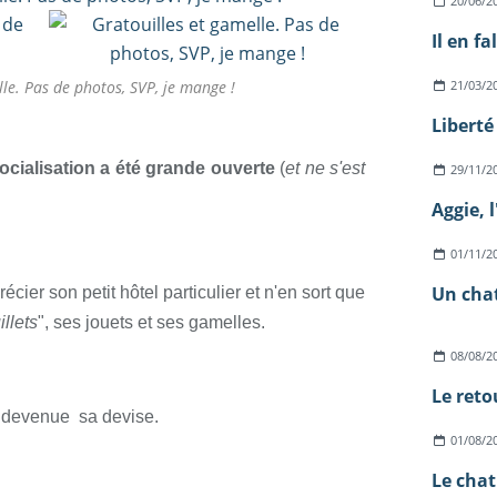
20/06/2
Il en fa
lle. Pas de photos, SVP, je mange !
21/03/2
Liberté
ocialisation a été grande ouverte
(
et ne s'est
29/11/2
Aggie, 
01/11/2
Un chat
ier son petit hôtel particulier et n'en sort que
llets
", ses jouets et ses gamelles.
08/08/2
Le reto
 devenue sa devise.
01/08/2