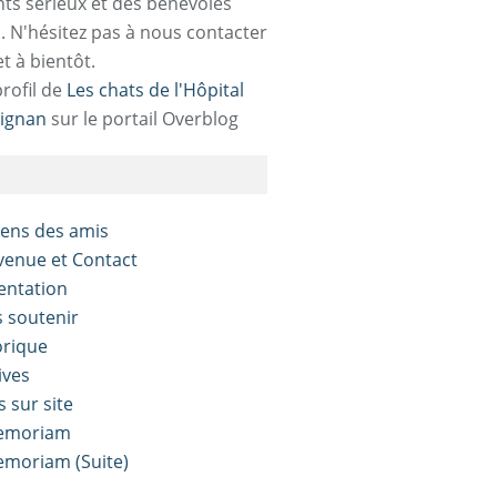
ts sérieux et des bénévoles
. N'hésitez pas à nous contacter
et à bientôt.
profil de
Les chats de l'Hôpital
ignan
sur le portail Overblog
liens des amis
nvenue et Contact
sentation
s soutenir
orique
ives
s sur site
Memoriam
Memoriam (Suite)