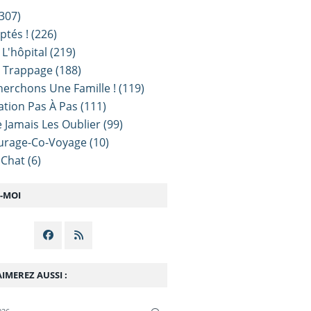
307)
ptés !
(226)
 L'hôpital
(219)
e Trappage
(188)
erchons Une Famille !
(119)
sation Pas À Pas
(111)
 Jamais Les Oublier
(99)
urage-Co-Voyage
(10)
 Chat
(6)
Z-MOI
IMEREZ AUSSI :