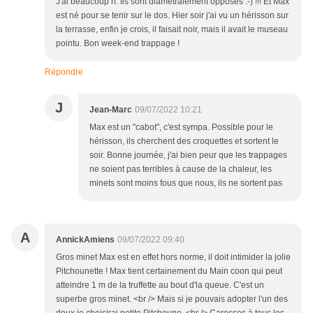
J'ai beaucoup ri. Ils sont diamétralement opposés :-) !!! Et Max
est né pour se tenir sur le dos. Hier soir j'ai vu un hérisson sur
la terrasse, enfin je crois, il faisait noir, mais il avait le museau
pointu. Bon week-end trappage !
Répondre
J
Jean-Marc
09/07/2022 10:21
Max est un "cabot", c'est sympa. Possible pour le
hérisson, ils cherchent des croquettes et sortent le
soir. Bonne journée, j'ai bien peur que les trappages
ne soient pas terribles à cause de la chaleur, les
minets sont moins fous que nous, ils ne sortent pas
A
AnnickAmiens
09/07/2022 09:40
Gros minet Max est en effet hors norme, il doit intimider la jolie
Pitchounette ! Max tient certainement du Main coon qui peut
atteindre 1 m de la truffette au bout d'la queue. C'est un
superbe gros minet. <br /> Mais si je pouvais adopter l'un des