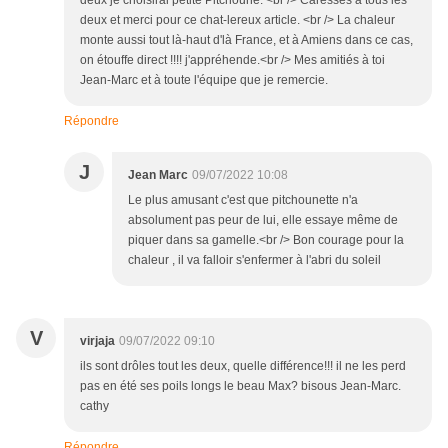
deux je choisirai petite Pitchoune. <br /> Caresses à tous les
deux et merci pour ce chat-lereux article. <br /> La chaleur
monte aussi tout là-haut d'là France, et à Amiens dans ce cas,
on étouffe direct !!!! j'appréhende.<br /> Mes amitiés à toi
Jean-Marc et à toute l'équipe que je remercie.
Répondre
J
Jean Marc
09/07/2022 10:08
Le plus amusant c'est que pitchounette n'a
absolument pas peur de lui, elle essaye même de
piquer dans sa gamelle.<br /> Bon courage pour la
chaleur , il va falloir s'enfermer à l'abri du soleil
V
virjaja
09/07/2022 09:10
ils sont drôles tout les deux, quelle différence!!! il ne les perd
pas en été ses poils longs le beau Max? bisous Jean-Marc.
cathy
Répondre