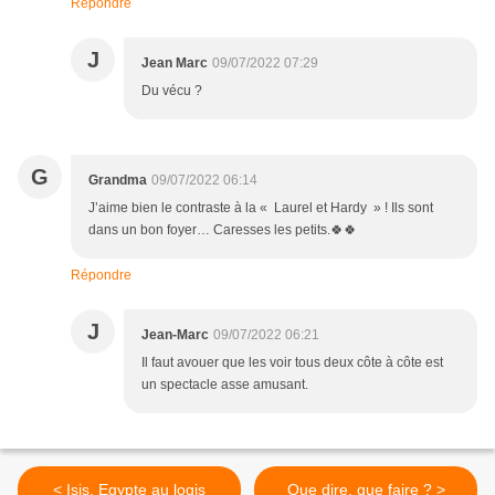
Répondre
J
Jean Marc
09/07/2022 07:29
Du vécu ?
G
Grandma
09/07/2022 06:14
J’aime bien le contraste à la « Laurel et Hardy » ! Ils sont
dans un bon foyer… Caresses les petits.🍀🍀
Répondre
J
Jean-Marc
09/07/2022 06:21
Il faut avouer que les voir tous deux côte à côte est
un spectacle asse amusant.
< Isis, Egypte au logis
Que dire, que faire ? >