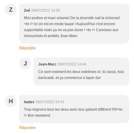
Z
Zoé
09/07/2022 14:04
Mini portion et maxi volume! De la diversité nait la richesse!
<br /> Ici on est en mode taupe ! Aujourd'hui c'est encore
supportable mais ça ne va pas durer ! <br /> Caresses aux
minouchets et amitiés Jean-Marc
Répondre
J
Jean-Marc
09/07/2022 14:44
Ce sont vraiment les deux extrêmes ici. Ici aussi, tout
barricadé, et ça commence à taper dur
H
hades
09/07/2022 10:43
Trop mignons tous les deux avec leur gabarit différent !!!!!!<br
/> Bon weekend
Répondre