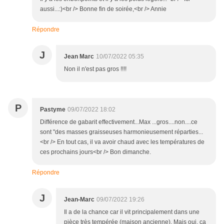
aussi...:)<br /> Bonne fin de soirée,<br /> Annie
Répondre
J
Jean Marc
10/07/2022 05:35
Non il n'est pas gros !!!!
P
Pastyme
09/07/2022 18:02
Différence de gabarit effectivement...Max ...gros....non....ce
sont "des masses graisseuses harmonieusement réparties...
<br /> En tout cas, il va avoir chaud avec les températures de
ces prochains jours<br /> Bon dimanche.
Répondre
J
Jean-Marc
09/07/2022 19:26
Il a de la chance car il vit principalement dans une
pièce très tempérée (maison ancienne). Mais oui, ça