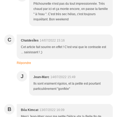
Pitchounette n'est pas du tout impressionnée. Très
chaud par ici et ça monte encore, on passe la famille
" à l'eau ". C'est très sec hélas, c'est toujours
inquiétant. Bon weekend
C
Chatdesîles
14/07/2022 15:16
Cet article fait sourire en effet ! C'est vrai que le contraste est
... saisissant ! ;)
Répondre
J
Jean-Marc
14/07/2022 15:49
Ils sont vraiment rigolos, et la petite est pourtant
particulièrement "gonflée"
B
Béa Kimcat
13/07/2022 16:09
Merci Jean-Marc pour ma petite Délice.<br /> Belle fin de