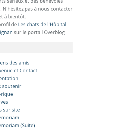
ts sérieux et des bénévoles
. N'hésitez pas à nous contacter
et à bientôt.
profil de
Les chats de l'Hôpital
ignan
sur le portail Overblog
liens des amis
nvenue et Contact
sentation
s soutenir
orique
ives
s sur site
Memoriam
Memoriam (Suite)