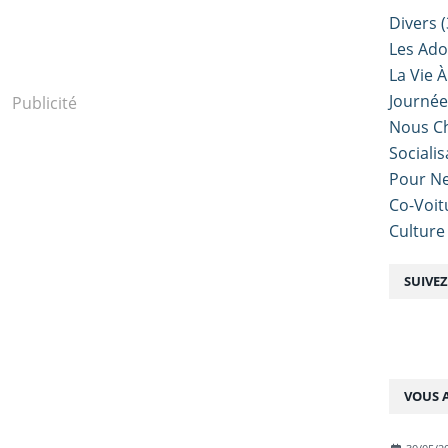
Divers
(
Les Ado
La Vie À
Journé
Publicité
Nous Ch
Sociali
Pour Ne
Co-Voit
Culture
SUIVE
VOUS A