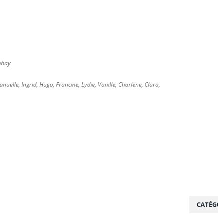
xabay
uelle, Ingrid, Hugo, Francine, Lydie, Vanille, Charlène, Clara,
CATÉG