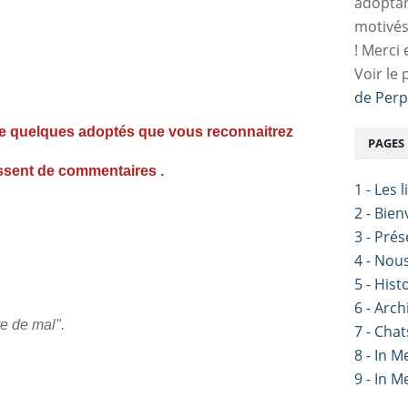
adoptan
motivés
! Merci 
Voir le 
de Perp
de quelques adoptés que vous reconnaitrez
PAGES
assent de commentaires .
1 - Les 
2 - Bie
3 - Pré
4 - Nou
5 - Hist
6 - Arch
re de mal".
7 - Chat
8 - In 
9 - In 