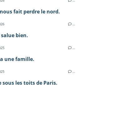
026
…
nous fait perdre le nord.
026
…
 salue bien.
025
…
a une famille.
025
…
 sous les toits de Paris.