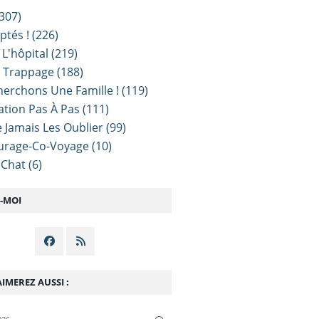
307)
ptés !
(226)
 L'hôpital
(219)
e Trappage
(188)
erchons Une Famille !
(119)
sation Pas À Pas
(111)
 Jamais Les Oublier
(99)
urage-Co-Voyage
(10)
 Chat
(6)
Z-MOI
IMEREZ AUSSI :