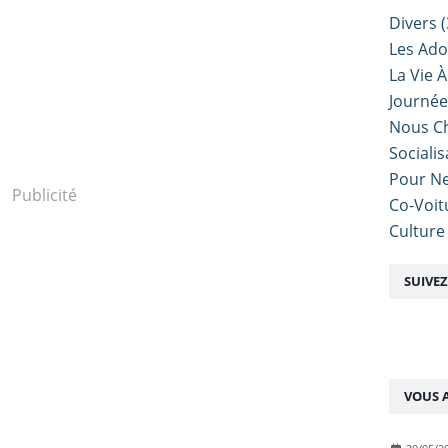
i
Divers
(
s
Les Ado
n
o
La Vie À
u
Journé
s
Nous Ch
n
Sociali
'
a
Pour Ne
Publicité
l
Co-Voit
l
Culture
o
n
s
SUIVE
p
a
s
n
o
u
VOUS A
s
p