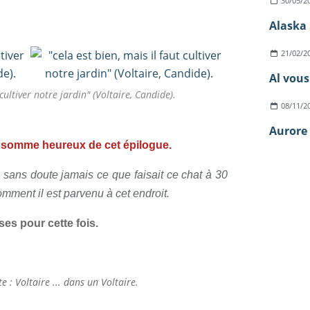
30/05/2
l
a
Alaska 
i
n
21/02/2
d
r
Al vous
e
 cultiver notre jardin" (Voltaire, Candide).
p
08/11/2
o
u
Aurore 
r
us somme heureux de cet épilogue.
u
n
 sans doute jamais ce que faisait ce chat à 30
e
omment il est parvenu à cet endroit.
f
o
oses pour cette fois.
i
s
q
u
'
e : Voltaire ... dans un Voltaire.
i
l