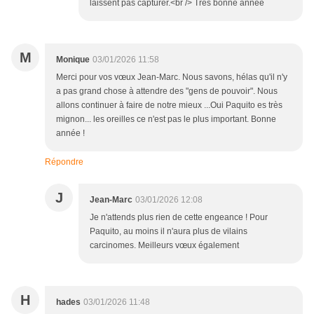
laissent pas capturer.<br /> Très bonne année
M
Monique
03/01/2026 11:58
Merci pour vos vœux Jean-Marc. Nous savons, hélas qu'il n'y
a pas grand chose à attendre des "gens de pouvoir". Nous
allons continuer à faire de notre mieux ...Oui Paquito es très
mignon... les oreilles ce n'est pas le plus important. Bonne
année !
Répondre
J
Jean-Marc
03/01/2026 12:08
Je n'attends plus rien de cette engeance ! Pour
Paquito, au moins il n'aura plus de vilains
carcinomes. Meilleurs vœux également
H
hades
03/01/2026 11:48