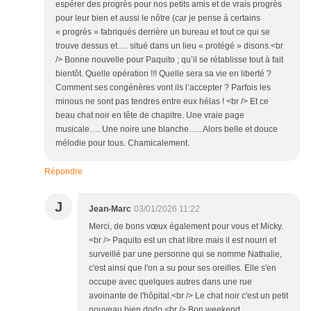
espérer des progrès pour nos petits amis et de vrais progrès
pour leur bien et aussi le nôtre (car je pense à certains
« progrès » fabriqués derrière un bureau et tout ce qui se
trouve dessus et…. situé dans un lieu « protégé » disons.<br
/> Bonne nouvelle pour Paquito ; qu’il se rétablisse tout à fait
bientôt. Quelle opération !!! Quelle sera sa vie en liberté ?
Comment ses congénères vont ils l’accepter ? Parfois les
minous ne sont pas tendres entre eux hélas ! <br /> Et ce
beau chat noir en tête de chapitre. Une vraie page
musicale…. Une noire une blanche….. Alors belle et douce
mélodie pour tous. Chamicalement.
Répondre
J
Jean-Marc
03/01/2026 11:22
Merci, de bons vœux également pour vous et Micky.
<br /> Paquito est un chat libre mais il est nourri et
surveillé par une personne qui se nomme Nathalie,
c'est ainsi que l'on a su pour ses oreilles. Elle s'en
occupe avec quelques autres dans une rue
avoinante de l'hôpital.<br /> Le chat noir c'est un petit
nouveau bien dodo.<br /> Bon weekend