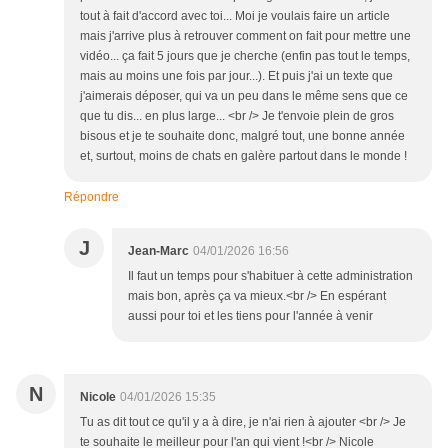
tout à fait d'accord avec toi... Moi je voulais faire un article
mais j'arrive plus à retrouver comment on fait pour mettre une
vidéo... ça fait 5 jours que je cherche (enfin pas tout le temps,
mais au moins une fois par jour...). Et puis j'ai un texte que
j'aimerais déposer, qui va un peu dans le même sens que ce
que tu dis... en plus large... <br /> Je t'envoie plein de gros
bisous et je te souhaite donc, malgré tout, une bonne année
et, surtout, moins de chats en galère partout dans le monde !
Répondre
J
Jean-Marc
04/01/2026 16:56
Il faut un temps pour s'habituer à cette administration
mais bon, après ça va mieux.<br /> En espérant
aussi pour toi et les tiens pour l'année à venir
N
Nicole
04/01/2026 15:35
Tu as dit tout ce qu'il y a à dire, je n'ai rien à ajouter <br /> Je
te souhaite le meilleur pour l'an qui vient !<br /> Nicole