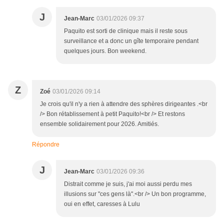
J
Jean-Marc
03/01/2026 09:37
Paquito est sorti de clinique mais il reste sous
surveillance et a donc un gîte temporaire pendant
quelques jours. Bon weekend.
Z
Zoé
03/01/2026 09:14
Je crois qu'il n'y a rien à attendre des sphères dirigeantes .<br
/> Bon rétablissement à petit Paquito!<br /> Et restons
ensemble solidairement pour 2026. Amitiés.
Répondre
J
Jean-Marc
03/01/2026 09:36
Distrait comme je suis, j'ai moi aussi perdu mes
illusions sur "ces gens là".<br /> Un bon programme,
oui en effet, caresses à Lulu