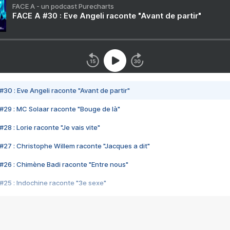
FACE A - un podcast Purecharts
FACE A #30 : Eve Angeli raconte "Avant de partir"
#30 : Eve Angeli raconte "Avant de partir"
#29 : MC Solaar raconte "Bouge de là"
28 : Lorie raconte "Je vais vite"
#27 : Christophe Willem raconte "Jacques a dit"
#26 : Chimène Badi raconte "Entre nous"
#25 : Indochine raconte "3e sexe"
#24 : Zaho raconte "C'est chelou"
#23 : Patrick Bruel raconte "Au café des délices"