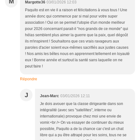
M
Margotte36
03/01/2026 12:03
Paquito est en vie il a raison et félicitations à vous tous ! Une
année donc qui commence par si mal pour votre super
association ! Oui on se permet l'utopie d'un monde meilleur
pour 2026 concernant parait-il "nos grands de ce monde" qui
hélas semblent plus aimer la guerre que la paix, quel dégoût
ils m'inspirent ! Souhaitons que ces vrais ravageurs aux
paroles d'acier soient eux-mêmes sacrifiés aux justes causes
! Nos amis les bêtes nous en apprennent tellement en loyauté
eux ! Bonne année et surtout la santé sans laquelle on ne
peut faire !
Répondre
J
Jean-Marc
03/01/2026 12:11
Je dois avouer que la classe dirigeante dans son
intégralité (avec ses "satellites", interne ou
internationale) provoque chez moi une envie de
vomir.<br /> On va essayer de continuer du mieux
possible, Paquito a de la chance car c'est un chat
libre qui a pu être attrapé pour les soins, tous ne se