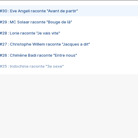
#30 : Eve Angeli raconte "Avant de partir"
#29 : MC Solaar raconte "Bouge de là"
28 : Lorie raconte "Je vais vite"
#27 : Christophe Willem raconte "Jacques a dit"
#26 : Chimène Badi raconte "Entre nous"
#25 : Indochine raconte "3e sexe"
#24 : Zaho raconte "C'est chelou"
#23 : Patrick Bruel raconte "Au café des délices"
#22 : Kyo raconte "Le chemin"
#21 : Nolwenn Leroy raconte "Cassé"
#20 : Patrick Hernandez raconte "Born to be alive"
#19 : Lorie raconte "Près de moi"