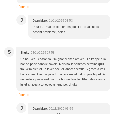
Répondre
J
Jean Marc
11/11/2025 03:53
Pour pas mal de personnes, oui. Les chats noirs
posent problème, hélas
S
Shuky
04/11/2025 17:58
Un nouveau chaton tout mignon vient d'arriver ! Il a frappé à la
bonne porte sans le savoir.. Mais nous sommes certains qu'il
trouvera bientôt un foyer accueillant et affectueux grâce à vos
bons soins. Avec sa jolie frimousse un tel patronyme le petit Al
ne tardera pas à séduire une bonne famille ! Plein de câlins à
lui et amitiés à toi et toute l'équipe, Shuky
Répondre
J
Jean Marc
05/11/2025 03:55