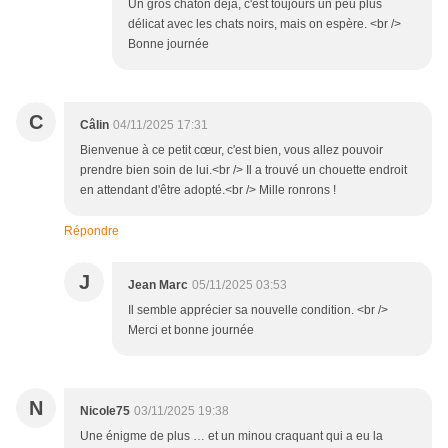
Un gros chaton déjà, c'est toujours un peu plus
délicat avec les chats noirs, mais on espère. <br />
Bonne journée
C
Câlin
04/11/2025 17:31
Bienvenue à ce petit cœur, c'est bien, vous allez pouvoir
prendre bien soin de lui.<br /> Il a trouvé un chouette endroit
en attendant d'être adopté.<br /> Mille ronrons !
Répondre
J
Jean Marc
05/11/2025 03:53
Il semble apprécier sa nouvelle condition. <br />
Merci et bonne journée
N
Nicole75
03/11/2025 19:38
Une énigme de plus … et un minou craquant qui a eu la