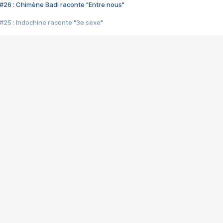
#26 : Chimène Badi raconte "Entre nous"
#25 : Indochine raconte "3e sexe"
#24 : Zaho raconte "C'est chelou"
#23 : Patrick Bruel raconte "Au café des délices"
#22 : Kyo raconte "Le chemin"
#21 : Nolwenn Leroy raconte "Cassé"
#20 : Patrick Hernandez raconte "Born to be alive"
#19 : Lorie raconte "Près de moi"
#18 : Michael Jones raconte "A nos actes manqués" (avec Jean-Jacque
#17 : Khaled raconte "Aïcha"
#16 : Corneille raconte "Parce qu'on vient de loin"
#15 : Indochine raconte "L'aventurier"
14 : Lorie raconte "Sur un air latino"