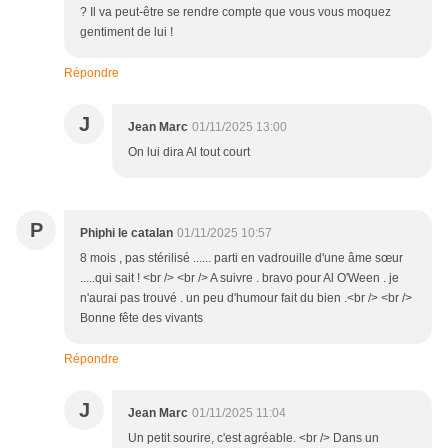
? Il va peut-être se rendre compte que vous vous moquez
gentiment de lui !
Répondre
J
Jean Marc
01/11/2025 13:00
On lui dira Al tout court
P
Phiphi le catalan
01/11/2025 10:57
8 mois , pas stérilisé ...... parti en vadrouille d'une âme sœur
.....qui sait ! <br /> <br /> A suivre . bravo pour Al O'Ween . je
n'aurai pas trouvé . un peu d'humour fait du bien .<br /> <br />
Bonne fête des vivants
Répondre
J
Jean Marc
01/11/2025 11:04
Un petit sourire, c'est agréable. <br /> Dans un