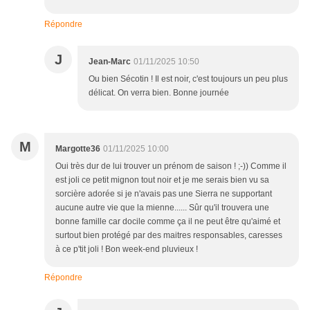
Répondre
J
Jean-Marc
01/11/2025 10:50
Ou bien Sécotin ! Il est noir, c'est toujours un peu plus
délicat. On verra bien. Bonne journée
M
Margotte36
01/11/2025 10:00
Oui très dur de lui trouver un prénom de saison ! ;-)) Comme il
est joli ce petit mignon tout noir et je me serais bien vu sa
sorcière adorée si je n'avais pas une Sierra ne supportant
aucune autre vie que la mienne...... Sûr qu'il trouvera une
bonne famille car docile comme ça il ne peut être qu'aimé et
surtout bien protégé par des maitres responsables, caresses
à ce p'tit joli ! Bon week-end pluvieux !
Répondre