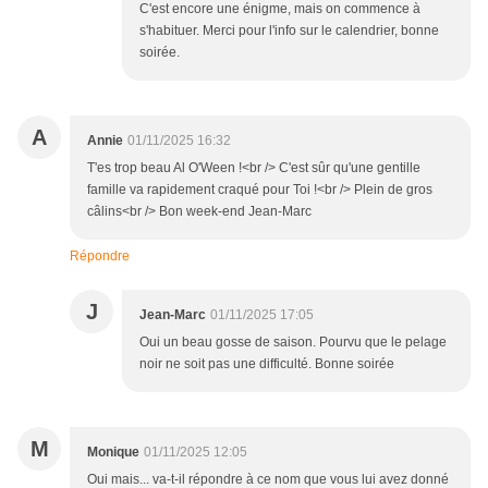
C'est encore une énigme, mais on commence à
s'habituer. Merci pour l'info sur le calendrier, bonne
soirée.
A
Annie
01/11/2025 16:32
T'es trop beau Al O'Ween !<br /> C'est sûr qu'une gentille
famille va rapidement craqué pour Toi !<br /> Plein de gros
câlins<br /> Bon week-end Jean-Marc
Répondre
J
Jean-Marc
01/11/2025 17:05
Oui un beau gosse de saison. Pourvu que le pelage
noir ne soit pas une difficulté. Bonne soirée
M
Monique
01/11/2025 12:05
Oui mais... va-t-il répondre à ce nom que vous lui avez donné