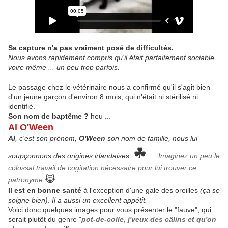
Sa capture n'a pas vraiment posé de difficultés.
Nous avons rapidement compris qu'il était parfaitement sociable,
voire même ... un peu trop parfois.
Le passage chez le vétérinaire nous a confirmé qu'il s'agit bien
d'un jeune garçon d'environ 8 mois, qui n'était ni stérilisé ni
identifié.
Son nom de baptême ?
heu ...
Al O'Ween
.
Al
, c'est son prénom,
O'Ween
son nom de famille, nous lui
☘
soupçonnons des origines irlandaise
s
...
Imaginez un peu le
colossal travail de cogitation nécessaire pour lui trouver ce
😹
patronyme
.
Il est en bonne santé
à l'exception d'une gale des oreilles
(ça se
soigne bien)
.
Il a aussi un excellent appétit.
Voici donc quelques images pour vous présenter le "fauve", qui
serait plutôt du genre "
pot-de-colle, j'veux des câlins
et qu'on