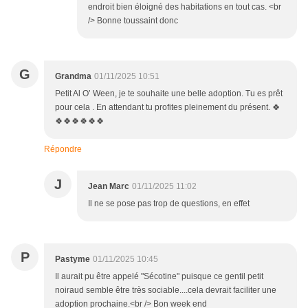
endroit bien éloigné des habitations en tout cas. <br
/> Bonne toussaint donc
G
Grandma
01/11/2025 10:51
Petit Al O’ Ween, je te souhaite une belle adoption. Tu es prêt
pour cela . En attendant tu profites pleinement du présent. 🍀
🍀🍀🍀🍀🍀🍀
Répondre
J
Jean Marc
01/11/2025 11:02
Il ne se pose pas trop de questions, en effet
P
Pastyme
01/11/2025 10:45
Il aurait pu être appelé "Sécotine" puisque ce gentil petit
noiraud semble être très sociable....cela devrait faciliter une
adoption prochaine.<br /> Bon week end