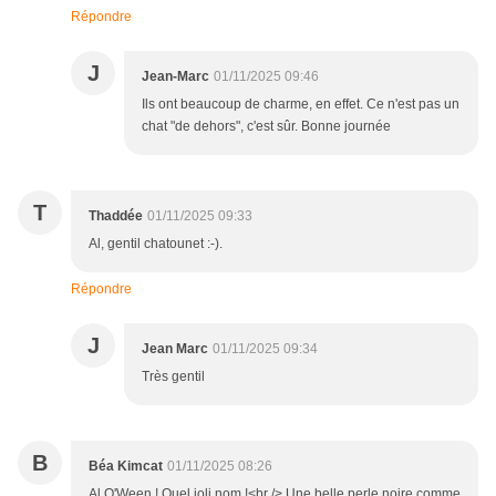
Répondre
J
Jean-Marc
01/11/2025 09:46
Ils ont beaucoup de charme, en effet. Ce n'est pas un
chat "de dehors", c'est sûr. Bonne journée
T
Thaddée
01/11/2025 09:33
Al, gentil chatounet :-).
Répondre
J
Jean Marc
01/11/2025 09:34
Très gentil
B
Béa Kimcat
01/11/2025 08:26
Al O'Ween ! Quel joli nom !<br /> Une belle perle noire comme