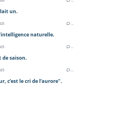
026
…
llait un.
025
…
l'intelligence naturelle.
025
…
 de saison.
025
…
, c’est le cri de l’aurore".