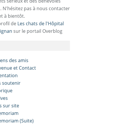
ts sérieux et des bénévoles
. N'hésitez pas à nous contacter
et à bientôt.
profil de
Les chats de l'Hôpital
ignan
sur le portail Overblog
liens des amis
nvenue et Contact
sentation
s soutenir
orique
ives
s sur site
Memoriam
Memoriam (Suite)