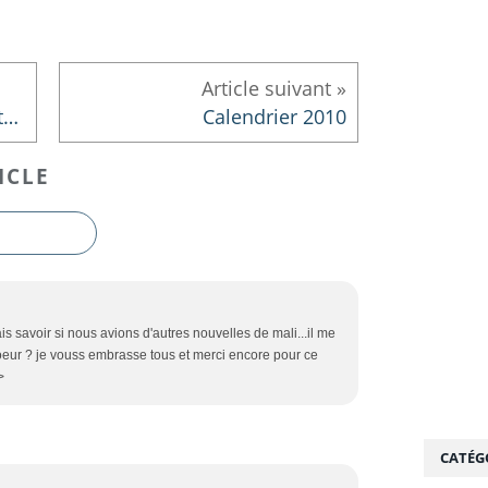
Les progrès de la belle panthère noire
Calendrier 2010
ICLE
ais savoir si nous avions d'autres nouvelles de mali...il me
oeur ? je vouss embrasse tous et merci encore pour ce
>
CATÉG