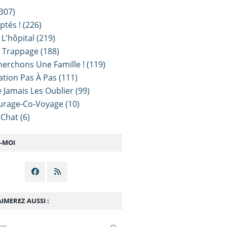
307)
ptés !
(226)
 L'hôpital
(219)
e Trappage
(188)
erchons Une Famille !
(119)
sation Pas À Pas
(111)
 Jamais Les Oublier
(99)
urage-Co-Voyage
(10)
 Chat
(6)
Z-MOI
IMEREZ AUSSI :