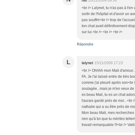
nat
20/11/2009 09:36
<br /> Lalynet, tu n'as pas à t'en
sortir de l'hôpital et d'avoir un a
pas souffrir<br /> trop de l'accuei
ton chat avait définitivement dis
sur lui.<br /> <br /> <br />
Répondre
L
lalynet
15/11/2009 17:23
<br /> Ohhhh mon Mali d'amour..
FA. Je l'ai laissé entre de très 
comme j'ai pleuré après son<br /> d
soulagée...mais je m'en veux de 
es beau Mali, tu es un chat adorab
t'aurais gardé près de moi...<br
nathalie qui a su être près de m
Mon beau Mali, mes recherches ne
rien qu'à toi que tu mérites telle
travail remarquable !!!<br /> Valé