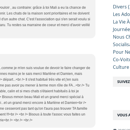
Divers
(
 vouloir , au contraire: grâce à toi Mali a eu la chance de
Les Ado
venir. Les chats de la maison sont prioritaires et ne doivent
l d'un autre chat. C'est l'association qui s'en serait voulu si
La Vie À
paru. Tu restes sa marraine de coeur et merci d'avoir veillé
Journé
Nous Ch
Sociali
Pour Ne
Co-Voit
Culture
..comme je m'en suis voulue de devoir le faire changer de
bonnes mains je le sais merci Marlène et Damien, mais
épart...<br /> Il s'est habitué très vite et j'en suis
SUIVE
ne pas avoir pu mener à terme mon rôle de FA...<br /> Tu
le, calin et si mes chats s'étaient habitués à toi je
 /> Bisous mmon beau Mali et un grand merci spécial à
oi...et un grand merci encore à Marlène et Damien<br />
 cesseront pas tant qu'on t'aura pas trouver TA famille
VOUS A
ment !!!<br /> <br /> Bisous à toute l'assoc vous faites un
rie<br /> <br /> <br />