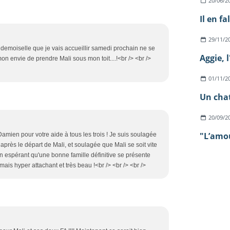
20/06/2
Il en fa
29/11/2
 la demoiselle que je vais accueillir samedi prochain ne se
Aggie, 
on envie de prendre Mali sous mon toit....!<br /> <br />
01/11/2
Un chat
20/09/2
"L’amour
Damien pour votre aide à tous les trois ! Je suis soulagée
 après le départ de Mali, et soulagée que Mali se soit vite
n espérant qu'une bonne famille définitive se présente
f mais hyper attachant et très beau !<br /> <br /> <br />