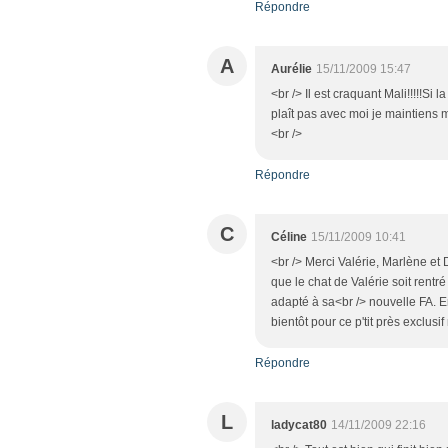
Répondre
A
Aurélie
15/11/2009 15:47
<br /> Il est craquant Mali!!!!!Si
plaît pas avec moi je maintiens m
<br />
Répondre
C
Céline
15/11/2009 10:41
<br /> Merci Valérie, Marlène et 
que le chat de Valérie soit rentré
adapté à sa<br /> nouvelle FA. E
bientôt pour ce p'tit près exclusi
Répondre
L
ladycat80
14/11/2009 22:16