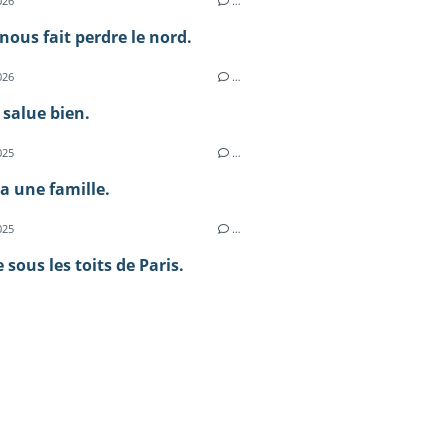
026
…
nous fait perdre le nord.
026
…
 salue bien.
025
…
a une famille.
025
…
 sous les toits de Paris.