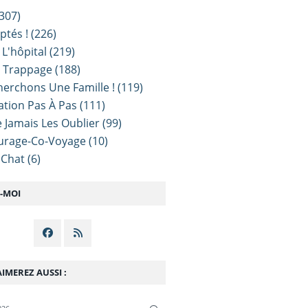
307)
ptés !
(226)
 L'hôpital
(219)
e Trappage
(188)
erchons Une Famille !
(119)
sation Pas À Pas
(111)
 Jamais Les Oublier
(99)
urage-Co-Voyage
(10)
 Chat
(6)
Z-MOI
IMEREZ AUSSI :