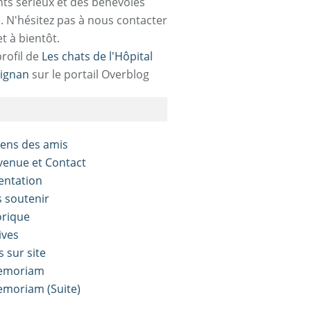
ts sérieux et des bénévoles
. N'hésitez pas à nous contacter
et à bientôt.
profil de
Les chats de l'Hôpital
ignan
sur le portail Overblog
liens des amis
nvenue et Contact
sentation
s soutenir
orique
ives
s sur site
Memoriam
Memoriam (Suite)