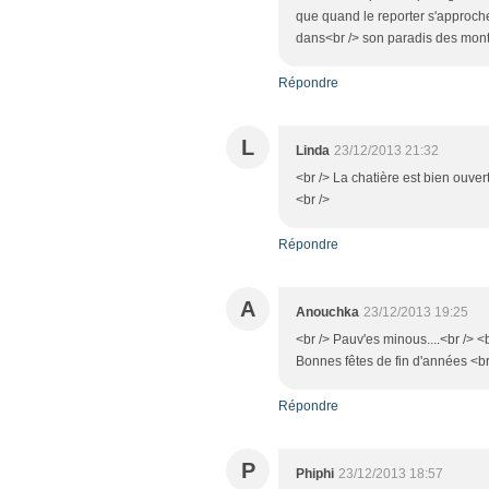
que quand le reporter s'approche..
dans<br /> son paradis des monta
Répondre
L
Linda
23/12/2013 21:32
<br /> La chatière est bien ouvert
<br />
Répondre
A
Anouchka
23/12/2013 19:25
<br /> Pauv'es minous....<br /> <br
Bonnes fêtes de fin d'années <br
Répondre
P
Phiphi
23/12/2013 18:57