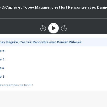
 DiCaprio et Tobey Maguire, c'est lui ! Rencontre avec Dam
bey Maguire, c'est lui ! Rencontre avec Damien Witecka
e 6
e 5
e 4
e 3
s créatrices de la VF !
e 2
e 1