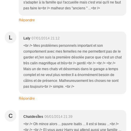
s'adapter à la famille qui l'accueille mais c'est vrai qu'il ne faut
pas faire le<br /> malheur des "anciens " ...<br />
Répondre
L
Laly
07/01/2014 21:12
<br /> Mes problèmes personnels important et son
comportement avec mes femelles ne me permettent pas de le
garder et j'en suis la première désolée parce que c'est un chat
très calin magnifique et très<br /> gentil.<br /> <br /> <br />
Mais un de mes chats vit désormais dans le garage a temps
complet et ne veut plus rentrer.Il a énormément besoin de
câlins et de présence. Malheureusement les choses ne sont
pas toujours<br /> simple. <br />
Répondre
C
Chatdesîles
06/01/2014 21:39
<br /> Oh mince alors ... pauvre Isatis ... Il est si beau ...<br />
<br /> <br /> Et vous avez Harry qui attend aussi une famille ...