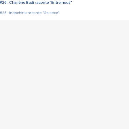
#26 : Chimène Badi raconte "Entre nous"
#25 : Indochine raconte "3e sexe"
#24 : Zaho raconte "C'est chelou"
#23 : Patrick Bruel raconte "Au café des délices"
#22 : Kyo raconte "Le chemin"
#21 : Nolwenn Leroy raconte "Cassé"
#20 : Patrick Hernandez raconte "Born to be alive"
#19 : Lorie raconte "Près de moi"
#18 : Michael Jones raconte "A nos actes manqués" (avec Jean-Jacque
#17 : Khaled raconte "Aïcha"
#16 : Corneille raconte "Parce qu'on vient de loin"
#15 : Indochine raconte "L'aventurier"
14 : Lorie raconte "Sur un air latino"