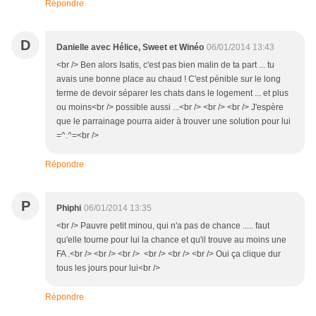
Répondre
D
Danielle avec Hélice, Sweet et Winéo
06/01/2014 13:43
<br /> Ben alors Isatis, c'est pas bien malin de ta part ... tu
avais une bonne place au chaud ! C'est pénible sur le long
terme de devoir séparer les chats dans le logement ... et plus
ou moins<br /> possible aussi ...<br /> <br /> <br /> J'espère
que le parrainage pourra aider à trouver une solution pour lui
=^.^=<br />
Répondre
P
Phiphi
06/01/2014 13:35
<br /> Pauvre petit minou, qui n'a pas de chance ..... faut
qu'elle tourne pour lui la chance et qu'il trouve au moins une
FA .<br /> <br /> <br /> <br /> <br /> <br /> Oui ça clique dur
tous les jours pour lui<br />
Répondre