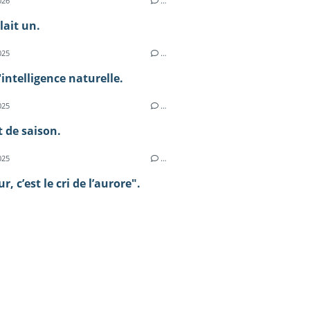
026
…
llait un.
025
…
l'intelligence naturelle.
025
…
 de saison.
025
…
, c’est le cri de l’aurore".