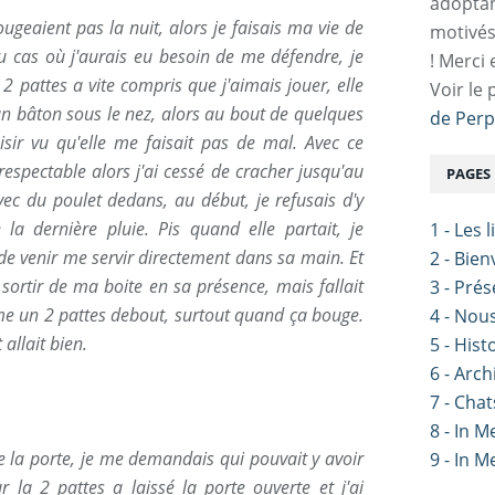
adoptan
bougeaient pas la nuit, alors je faisais ma vie de
motivés
au cas où j'aurais eu besoin de me défendre, je
! Merci 
2 pattes a vite compris que j'aimais jouer, elle
Voir le 
n bâton sous le nez, alors au bout de quelques
de Perp
aisir vu qu'elle me faisait pas de mal. Avec ce
respectable alors j'ai cessé de cracher jusqu'au
PAGES
ec du poulet dedans, au début, je refusais d'y
la dernière pluie. Pis quand elle partait, je
1 - Les 
de venir me servir directement dans sa main. Et
2 - Bie
ortir de ma boite en sa présence, mais fallait
3 - Pré
rme un 2 pattes debout, surtout quand ça bouge.
4 - Nou
 allait bien.
5 - Hist
6 - Arch
7 - Chat
8 - In 
e la porte, je me demandais qui pouvait y avoir
9 - In 
ur la 2 pattes a laissé la porte ouverte et j'ai