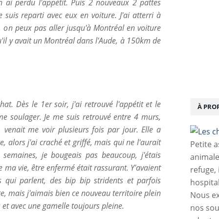
n ai perdu l'appétit. Puis 2 nouveaux 2 pattes
suis reparti avec eux en voiture. J'ai atterri à
, on peux pas aller jusqu'à Montréal en voiture
u'il y avait un Montréal dans l'Aude, à 150km de
. Dès le 1er soir, j'ai retrouvé l'appétit et le
À PRO
e soulager. Je me suis retrouvé entre 4 murs,
 venait me voir plusieurs fois par jour. Elle a
 alors j'ai craché et griffé, mais qui ne l'aurait
Petite 
 semaines, je bougeais pas beaucoup, j'étais
animale
 ma vie, être enfermé était rassurant. Y'avaient
refuge,
s qui parlent, des bip bip stridents et parfois
hospita
te, mais j'aimais bien ce nouveau territoire plein
Nous ex
 et avec une gamelle toujours pleine.
nos sou