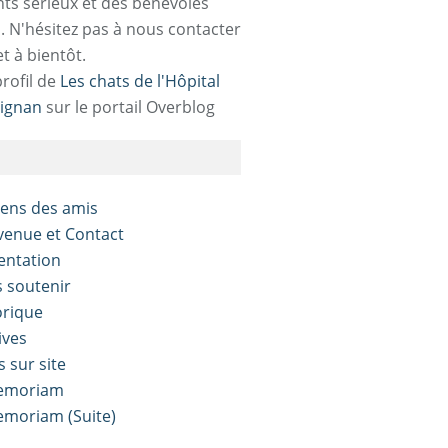
ts sérieux et des bénévoles
. N'hésitez pas à nous contacter
et à bientôt.
profil de
Les chats de l'Hôpital
ignan
sur le portail Overblog
liens des amis
nvenue et Contact
sentation
s soutenir
orique
ives
s sur site
Memoriam
Memoriam (Suite)