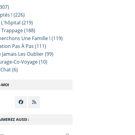
307)
ptés !
(226)
 L'hôpital
(219)
e Trappage
(188)
erchons Une Famille !
(119)
sation Pas À Pas
(111)
 Jamais Les Oublier
(99)
urage-Co-Voyage
(10)
 Chat
(6)
Z-MOI
IMEREZ AUSSI :