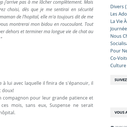
up j'arrive pas à me lâcher complètement. Mais
Divers
(
z choisi, dès que je me sentirai en sécurité
Les Ado
maman de l'hopital, elle m'a toujours dit de me
La Vie À
e vous montrerai mon bidou en roucoulant. Tout
Journé
rner dehors et terminer ma longue vie de chat au
Nous Ch
"
Sociali
Pour Ne
Co-Voit
Culture
SUIVE
 lui avec laquelle il finira de s'épanouir, il
t doux!
n compagnon pour leur grande patience et
s ces mois, sans eux, Suspense ne serait
hôpital.
VOUS A