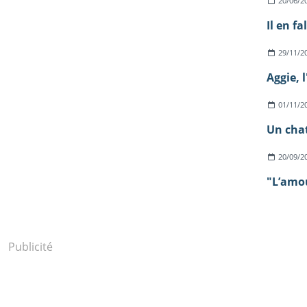
20/06/2
Il en fa
29/11/2
Aggie, 
01/11/2
Un chat
20/09/2
"L’amour
Publicité