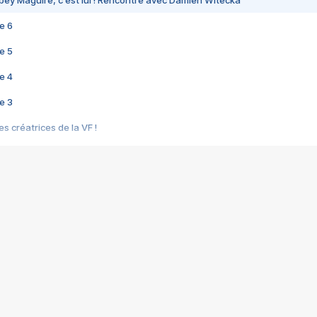
bey Maguire, c'est lui ! Rencontre avec Damien Witecka
e 6
e 5
e 4
e 3
s créatrices de la VF !
e 2
e 1
e Mektoub My Love arrive enfin ! Rencontre avec Shaïn Boumedine et Sal
i : après Toni en famille
elle réalise le bouleversant Dites lui que je l'aime
ais ! Rencontre autour de Vie privée de Rebecca Zlotowski
 de Marguerite, Grave... Rencontre avec Ella Rumpf