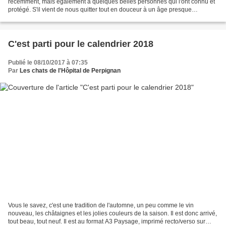
récemment, mais également à quelques belles personnes qui l'ont connu et
protégé. S'il vient de nous quitter tout en douceur à un âge presque
inespéré, son histoire est aussi celle d'une...
C'est parti pour le calendrier 2018
Publié le 08/10/2017 à 07:35
Par
Les chats de l'Hôpital de Perpignan
Vous le savez, c'est une tradition de l'automne, un peu comme le vin
nouveau, les châtaignes et les jolies couleurs de la saison. Il est donc arrivé,
tout beau, tout neuf. Il est au format A3 Paysage, imprimé recto/verso sur